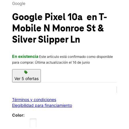
Jue.:
10:00 a.m. a 8:00 p.m.
Google
location_on
2264 N Monroe St Ste 2 Tallahassee, FL 32303
Google Pixel 10a
en T-
Mobile
N Monroe St &
Silver Slipper Ln
En existencia
Este artículo está confirmado como disponible
para comprar. Última actualización el 16 de junio
sell
Ver 5 ofertas
Términos y condiciones
Elegibilidad para financiamiento
Color: