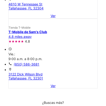
4610 W Tennessee St
Tallahassee, FL 32304
Ver
Tienda T-Mobile
T-Mobile de Sam's Club
4.8 miles away
4.8
access_time
Vie.:
9:00 a.m. a 8:00 p.m.
call
(850) 586-3681
location_on
3122 Dick Wilson Blvd
Tallahassee, FL 32301
Ver
¿Buscas más?