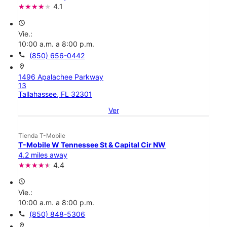
4.1
access_time
Vie.:
10:00 a.m. a 8:00 p.m.
call
(850) 656-0442
location_on
1496 Apalachee Parkway
13
Tallahassee, FL 32301
Ver
Tienda T-Mobile
T-Mobile W Tennessee St & Capital Cir NW
4.2 miles away
4.4
access_time
Vie.:
10:00 a.m. a 8:00 p.m.
call
(850) 848-5306
location_on