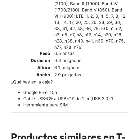
(2100), Band II (1900), Band IV
(1700/2100), Band V (850), Band
VIII (900); LTE: 1, 2, 3, 4, 5, 7, 8, 12,
13, 14, 17, 20, 25, 26, 28, 29, 30,
38, 41, 42, 48, 66, 75; 5G: n1, n2,
n3, n5, n7, n8, n12, n14, n20, n26,
n28, n38, n40, n41, n66, n70, n75,
n77, n78, n79
Peso
6.5 onzas
Duración
0.4 pulgadas
Altura
6.1 pulgadas
Ancho
2.9 pulgadas
¿Qué hay en la caja?
Google Pixel 10a
Cable USB-C® a USB-C® de 1 m (USB 2.0) 1
Herramienta para SIM
Productos similares
en T-