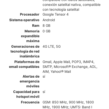
conexión satelital nativa, compatible
con tecnología satelital
Procesador
Google Tensor 4
Sistema operativo
Android
Ram
8 GB
Memoria
0 GB
expandible
máxima
Generaciones de
4G LTE, 5G
tecnología de red
inalámbrica
Plataformas de
Gmail, Apple Mail, POP3, IMAP4,
email compatibles
SMTP, Microsoft® Exchange, AOL,
AIM, Yahoo!® Mail
Alertas de
sí
emergencia
móviles
Capacidad para
sí
hotspot móvil
Frecuencia
GSM: 850 MHz, 900 MHz, 1800
MHz, 1900 MHz; UMTS: Band I