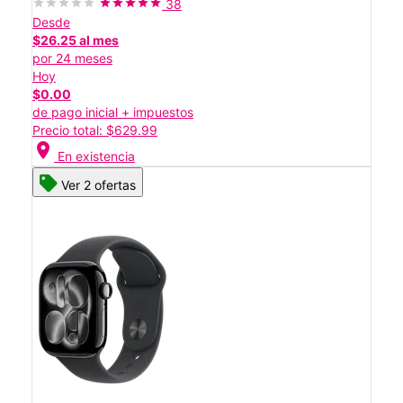
38
Desde
$26.25 al mes
por 24 meses
Hoy
$0.00
de pago inicial + impuestos
Precio total: $629.99
location_on
En existencia
Ver 2 ofertas