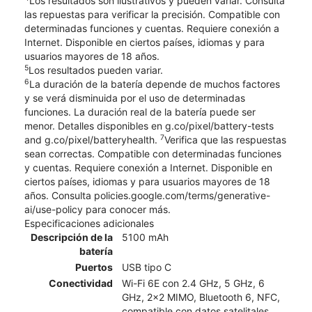
Los resultados son ilustrativos y pueden variar. Consulta
las repuestas para verificar la precisión. Compatible con
determinadas funciones y cuentas. Requiere conexión a
Internet. Disponible en ciertos países, idiomas y para
usuarios mayores de 18 años.
5
Los resultados pueden variar.
6
La duración de la batería depende de muchos factores
y se verá disminuida por el uso de determinadas
funciones. La duración real de la batería puede ser
menor. Detalles disponibles en g.co/pixel/battery-tests
7
and g.co/pixel/batteryhealth.
Verifica que las respuestas
sean correctas. Compatible con determinadas funciones
y cuentas. Requiere conexión a Internet. Disponible en
ciertos países, idiomas y para usuarios mayores de 18
años. Consulta policies.google.com/terms/generative-
ai/use-policy para conocer más.
Especificaciones adicionales
Descripción de la
5100 mAh
batería
Puertos
USB tipo C
Conectividad
Wi-Fi 6E con 2.4 GHz, 5 GHz, 6
GHz, 2x2 MIMO, Bluetooth 6, NFC,
compatible con datos satelitales,