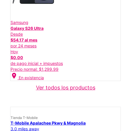
Samsung
Galaxy S26 Ultra
Desde
$54.17 al mes
por 24 meses
Hoy
$0.00
de pago inicial + impuestos
Precio normal: $1,299.99
location_on
En existencia
Ver todos los productos
Tienda T-Mobile
T-Mobile Apalachee Pkwy & Magnolia
3.0 miles away