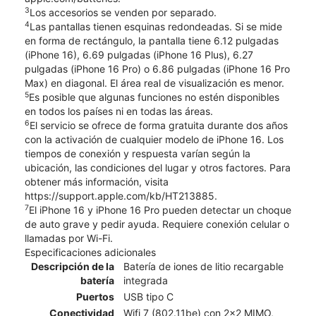
3
Los accesorios se venden por separado.
4
Las pantallas tienen esquinas redondeadas. Si se mide
en forma de rectángulo, la pantalla tiene 6.12 pulgadas
(iPhone 16), 6.69 pulgadas (iPhone 16 Plus), 6.27
pulgadas (iPhone 16 Pro) o 6.86 pulgadas (iPhone 16 Pro
Max) en diagonal. El área real de visualización es menor.
5
Es posible que algunas funciones no estén disponibles
en todos los países ni en todas las áreas.
6
El servicio se ofrece de forma gratuita durante dos años
con la activación de cualquier modelo de iPhone 16. Los
tiempos de conexión y respuesta varían según la
ubicación, las condiciones del lugar y otros factores. Para
obtener más información, visita
https://support.apple.com/kb/HT213885.
7
El iPhone 16 y iPhone 16 Pro pueden detectar un choque
de auto grave y pedir ayuda. Requiere conexión celular o
llamadas por Wi-Fi.
Especificaciones adicionales
Descripción de la
Batería de iones de litio recargable
batería
integrada
Puertos
USB tipo C
Conectividad
Wifi 7 (802.11be) con 2x2 MIMO,