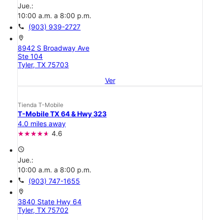
Jue.:
10:00 a.m. a 8:00 p.m.
call
(903) 939-2727
location_on
8942 S Broadway Ave
Ste 104
Tyler, TX 75703
Ver
Tienda T-Mobile
T-Mobile TX 64 & Hwy 323
4.0 miles away
4.6
access_time
Jue.:
10:00 a.m. a 8:00 p.m.
call
(903) 747-1655
location_on
3840 State Hwy 64
Tyler, TX 75702