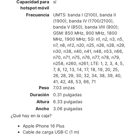
Capacidad para
sí
hotspot móvil
Frecuencia
UMTS: banda I (2100), banda II
(1900), banda IV (1700/2100),
banda V (850), banda VIII (900);
GSM: 850 MHz, 900 MHz, 1800
MHz, 1900 MHz; 5G: n1, n2, n3, n5,
n7, n8, n12, n20, n25, n26, n28, n29,
n30, n38, n40, n41, n48, n53, n66,
n70, n71, n75, n76, n77, n78, n79,
n258, n260, n261; LTE: 1, 2, 3, 4, 5,
7, 8, 12, 13, 14, 17, 18, 19, 20, 25,
26, 28, 29, 30, 32, 34, 38, 39, 40,
41, 42, 48, 53, 66, 71
Peso
7.03 onzas
Duración
0.31 pulgadas
Altura
6.33 pulgadas
Ancho
3.06 pulgadas
¿Qué hay en la caja?
Apple iPhone 16 Plus
Cable de carga USB-C (1 m)