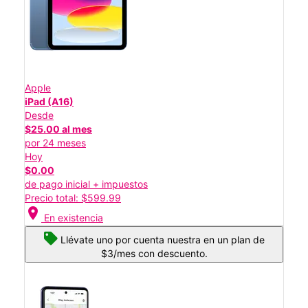
Apple
iPad (A16)
Desde
$25.00 al mes
por 24 meses
Hoy
$0.00
de pago inicial + impuestos
Precio total: $599.99
location_on
En existencia
Llévate uno por cuenta nuestra en un plan de
$3/mes con descuento.