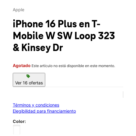
Mar.:
10:00 a.m. a 8:00 p.m.
This carousel contains a column of small thumbnails. Selecting 
Mié.:
10:00 a.m. a 8:00 p.m.
Apple
location_on
1400 W Southwest Loop 323 Ste 70 Tyler, TX 75701
iPhone 16 Plus
en T-
Mobile
W SW Loop 323
& Kinsey Dr
Agotado
Este artículo no está disponible en este momento.
sell
Ver 16 ofertas
Términos y condiciones
Elegibilidad para financiamiento
Color: