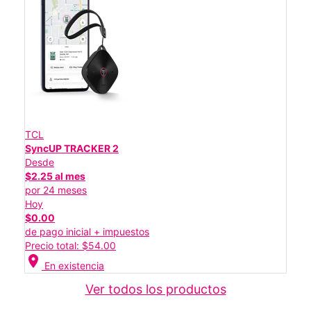
TCL
SyncUP TRACKER 2
Desde
$2.25 al mes
por 24 meses
Hoy
$0.00
de pago inicial + impuestos
Precio total: $54.00
location_on
En existencia
Ver todos los productos