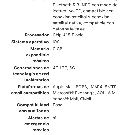
Bluetooth 5.3, NFC con modo de
lectura, VoLTE, compatible con
conexión satelital y conexión
satelital nativa, compatible con
datos satelitales
Procesador
Chip A18 Bionic
Sistema operativo
iOS
Memoria
0 GB
expandible
máxima
Generaciones de
4G LTE, 5G
tecnología de red
inalámbrica
Plataformas de
Apple Mail, POP3, IMAP4, SMTP,
email compatibles
Microsoft® Exchange, AOL, AIM,
Yahoo!® Mail, GMail
Compatibilidad
Pase
con audífonos
Alertas de
sí
emergencia
móviles