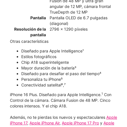
Fusion de 48 MP y ultra gran
angular de 12 MP, cámara frontal
TrueDepth de 12 MP
Pantalla
Pantalla OLED de 6.7 pulgadas
(diagonal)
Resolución de la
2796 x 1290 píxeles
pantalla
Otras características
Diseñado para Apple Intelligence¹
Estilos fotográficos
Chip A18 superinteligente
Mayor duración de la batería³
Diseñado para desafiar el paso del tiempo⁴
Personaliza tu iPhone⁵
Conectividad satelital⁶,⁷
1
iPhone 16 Plus. Diseñado para Apple Intelligence.
Con
Control de la cámara. Cámara Fusion de 48 MP. Cinco
colores intensos. Y el chip A18.
Además, no te pierdas los nuevos y espectaculares
Apple
iPhone 17
,
Apple iPhone Air
,
Apple iPhone 17 Pro
y
Apple