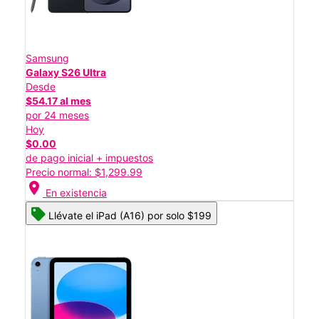
Samsung
Galaxy S26 Ultra
Desde
$54.17 al mes
por 24 meses
Hoy
$0.00
de pago inicial + impuestos
Precio normal: $1,299.99
location_on
En existencia
Llévate el iPad (A16) por solo $199