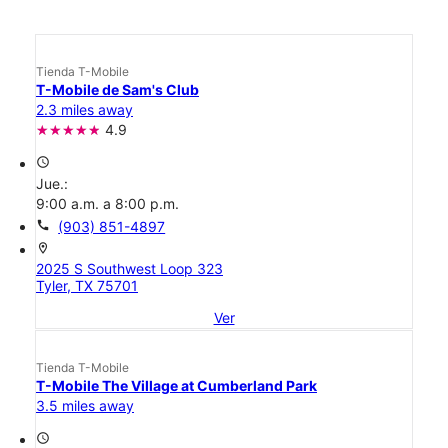
Tienda T-Mobile
T-Mobile de Sam's Club
2.3 miles away
4.9
access_time
Jue.:
9:00 a.m. a 8:00 p.m.
call
(903) 851-4897
location_on
2025 S Southwest Loop 323
Tyler, TX 75701
Ver
Tienda T-Mobile
T-Mobile The Village at Cumberland Park
3.5 miles away
access_time