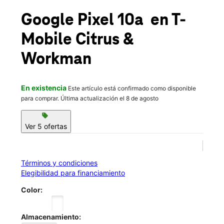
Sáb.:
10:00 a.m. a 8:00 p.m.
location_on
Google Pixel 10a
en T-
235 N Citrus Street Ste B West Covina, CA 91791
Mobile
Citrus &
Workman
En existencia
Este artículo está confirmado como disponible
para comprar. Última actualización el 8 de agosto
sell
Ver 5 ofertas
Términos y condiciones
Elegibilidad para financiamiento
Color:
Almacenamiento: