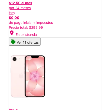
$12.50 al mes
por 24 meses
Hoy
$0.00
de pago inicial + impuestos
Precio total: $299.99
location_on
En existencia
Ver 11 ofertas
Apple