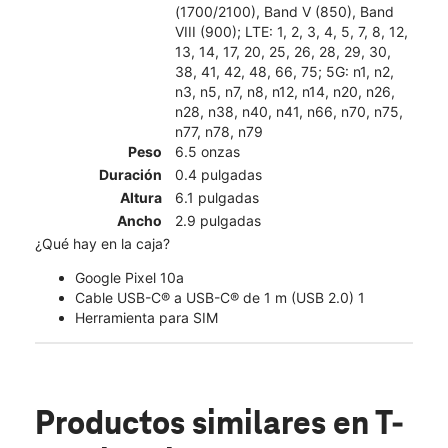
(1700/2100), Band V (850), Band
VIII (900); LTE: 1, 2, 3, 4, 5, 7, 8, 12,
13, 14, 17, 20, 25, 26, 28, 29, 30,
38, 41, 42, 48, 66, 75; 5G: n1, n2,
n3, n5, n7, n8, n12, n14, n20, n26,
n28, n38, n40, n41, n66, n70, n75,
n77, n78, n79
Peso
6.5 onzas
Duración
0.4 pulgadas
Altura
6.1 pulgadas
Ancho
2.9 pulgadas
¿Qué hay en la caja?
Google Pixel 10a
Cable USB-C® a USB-C® de 1 m (USB 2.0) 1
Herramienta para SIM
Productos similares
en T-