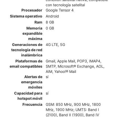
con tecnología satelital
Procesador
Google Tensor 4
Sistema operativo
Android
Ram
8 GB
Memoria
0 GB
expandible
máxima
Generaciones de
4G LTE, 5G
tecnología de red
inalámbrica
Plataformas de
Gmail, Apple Mail, POP3, IMAP4,
email compatibles
SMTP, Microsoft® Exchange, AOL,
AIM, Yahoo!® Mail
Alertas de
sí
emergencia
móviles
Capacidad para
sí
hotspot móvil
Frecuencia
GSM: 850 MHz, 900 MHz, 1800
MHz, 1900 MHz; UMTS: Band I
(2100), Band II (1900), Band IV