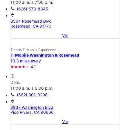
11:00 a.m. a 7:00 p.m.
call
(626) 573-8345
location_on
3564 Rosemead Blvd
Rosemead, CA 91770
Ver
Tienda T-Mobile Experience
T-Mobile Washington & Rosemead
13.3 miles away
4.1
access_time
Dom.:
11:00 a.m. a 6:00 p.m.
call
(562) 801-0298
location_on
8937 Washington Blvd
Pico Rivera, CA 90660
Ver