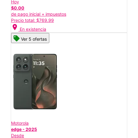
Hoy
$0.00
de pago inicial + impuestos
Precio total: $769.99
location_on
En existencia
Ver 5 ofertas
Motorola
edge - 2025
Desde