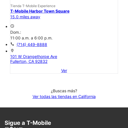
Tienda T-Mobile Experience
T-Mobile Harbor Town Square
15.0 miles away
access_time
Dom.:
11:00 a.m. a 6:00 p.m.
call
(714) 449-8888
location_on
101 W Orangethorpe Ave
Fullerton, CA 92832
Ver
¿Buscas más?
Ver todas las tiendas en California