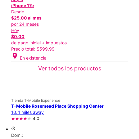
iPhone 17e
Desde
$25.00 al mes
por 24 meses
Hoy
$0.00
de pago inicial + impuestos
Precio total: $599.99
location_on
En existencia
Ver todos los productos
Tienda T-Mobile Experience
T-Mobile Rosemead Place Shopping Center
10.4 miles away
4.0
access_time
Dom.: