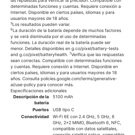
las repuestas para verificar la precisión. Compatible con
determinadas funciones y cuentas. Requiere conexión a
Internet. Disponible en ciertos países, idiomas y para
usuarios mayores de 18 años.
5
Los resultados pueden variar.
6
La duración de la batería depende de muchos factores
y se verá disminuida por el uso de determinadas
funciones. La duración real de la batería puede ser
menor. Detalles disponibles en g.co/pixel/battery-tests
7
and g.co/pixel/batteryhealth.
Verifica que las respuestas
sean correctas. Compatible con determinadas funciones
y cuentas. Requiere conexión a Internet. Disponible en
ciertos países, idiomas y para usuarios mayores de 18
años. Consulta policies.google.com/terms/generative-
ai/use-policy para conocer más.
Especificaciones adicionales
Descripción de la
5100 mAh
batería
Puertos
USB tipo C
Conectividad
Wi-Fi 6E con 2.4 GHz, 5 GHz, 6
GHz, 2x2 MIMO, Bluetooth 6, NFC,
compatible con datos satelitales,
conexión satelital nativa, compatible