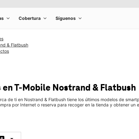
es
and & Flatbush
uctos
s
en T-Mobile
Nostrand & Flatbush
rca de ti en Nostrand & Flatbush tiene los últimos modelos de sma
mpra por Internet o reserva para recoger en la tienda y obtener un e
arrow_drop_down
6