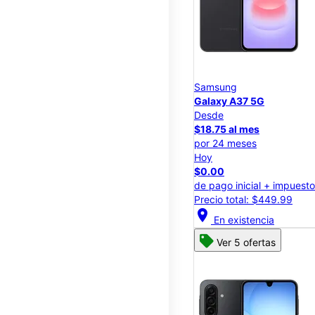
Samsung
Galaxy A37 5G
Desde
$18.75 al mes
por 24 meses
Hoy
$0.00
de pago inicial + impuest
Precio total: $449.99
location_on
En existencia
Ver 5 ofertas