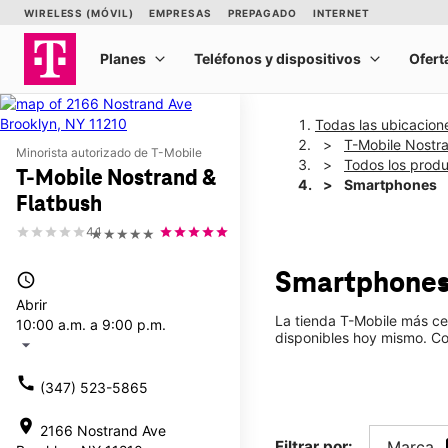
Todas las ubicacion
T-Mobile Nostr
Minorista autorizado de T-Mobile
Todos los prod
T-Mobile Nostrand &
Smartphones
Flatbush
4.1
★★★★★
Smartphone
access_time
Abrir
La tienda T-Mobile más ce
10:00 a.m. a 9:00 p.m.
disponibles hoy mismo. Co
arrow_drop_down
call
(347) 523-5865
location_on
2166 Nostrand Ave
Filtrar por:
Marca