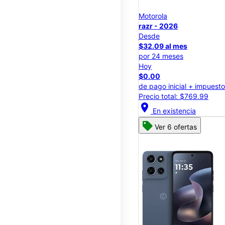
Motorola
razr - 2026
Desde
$32.09 al mes
por 24 meses
Hoy
$0.00
de pago inicial + impuest
Precio total: $769.99
location_on
En existencia
Ver 6 ofertas