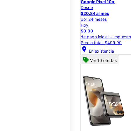
Google Pixel 10a
Desde
$20.84 al mes
por 24 meses
Hoy
$0.00
de pago inicial + impuest
Precio total: $499.99
location_on
En existencia
Ver 10 ofertas