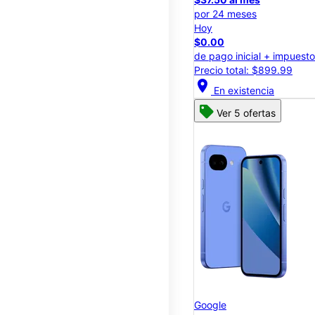
por 24 meses
Hoy
$0.00
de pago inicial + impuest
Precio total: $899.99
location_on
En existencia
Ver 5 ofertas
Google