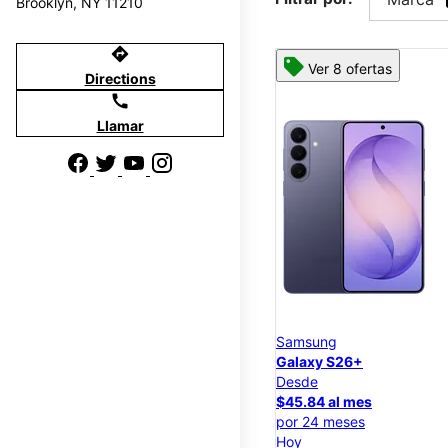
Brooklyn, NY 11210
directions
Ver 8 ofertas
Directions
call
Llamar
Samsung
Galaxy S26+
Desde
$45.84 al mes
por 24 meses
Hoy