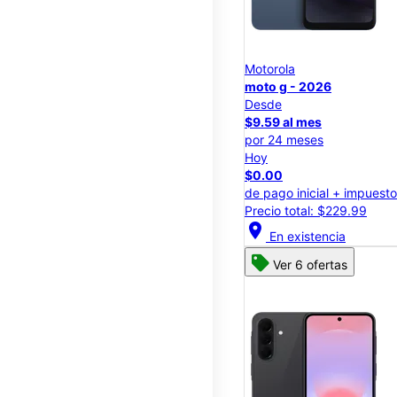
Motorola
moto g - 2026
Desde
$9.59 al mes
por 24 meses
Hoy
$0.00
de pago inicial + impuest
Precio total: $229.99
location_on
En existencia
Ver 6 ofertas