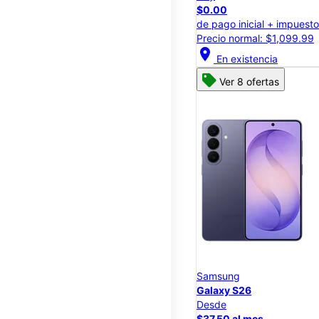
$0.00
de pago inicial + impuest
Precio normal: $1,099.99
location_on
En existencia
Ver 8 ofertas
Samsung
Galaxy S26
Desde
$37.50 al mes