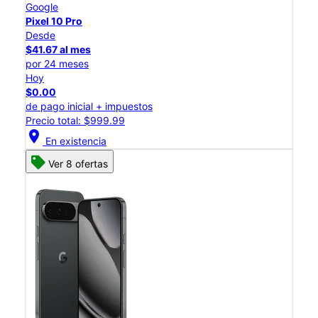
Google
Pixel 10 Pro
Desde
$41.67 al mes
por 24 meses
Hoy
$0.00
de pago inicial + impuestos
Precio total: $999.99
location_on
En existencia
Ver 8 ofertas