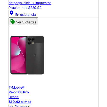
de pago inicial + impuestos
Precio total: $229.99
location_on
En existencia
Ver 5 ofertas
T-Mobile®
Revvl® 8 Pro
Desde
$10.42 al mes
por 24 meses