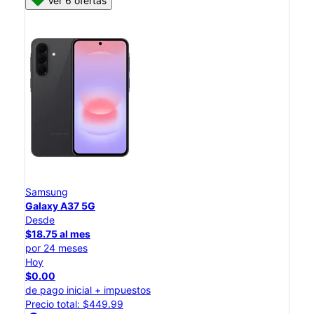
Ver 6 ofertas
Samsung
Galaxy A37 5G
Desde
$18.75 al mes
por 24 meses
Hoy
$0.00
de pago inicial + impuestos
Precio total: $449.99