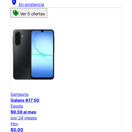
location_on
En existencia
Ver 5 ofertas
Samsung
Galaxy A17 5G
Desde
$9.59 al mes
por 24 meses
Hoy
$0.00