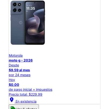
Motorola
moto g - 2026
Desde
$9.59 al mes
por 24 meses
Hoy
$0.00
de pago inicial + impuestos
Precio total: $229.99
location_on
En existencia