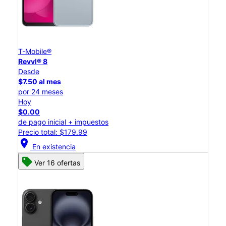
T-Mobile®
Revvl® 8
Desde
$7.50 al mes
por 24 meses
Hoy
$0.00
de pago inicial + impuestos
Precio total: $179.99
location_on
En existencia
Ver 16 ofertas