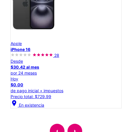
Apple
iPhone 16
28
Desde
$30.42 al mes
por 24 meses
Hoy
$0.00
de pago inicial + impuestos
Precio total: $729.99
location_on
En existencia
arrow_left
arrow_right