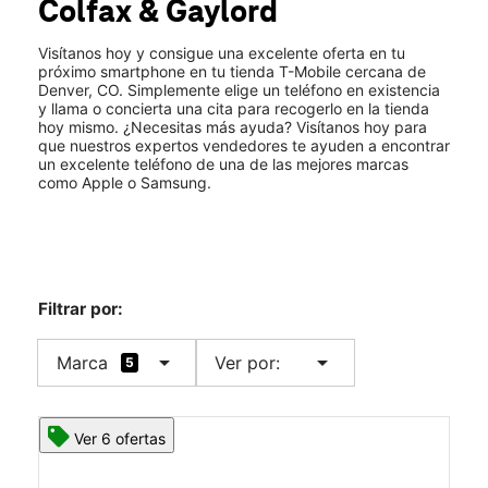
Colfax & Gaylord
Mié.:
10:00 a.m. a 8:00 p.m.
location_on
2211 E Colfax Ave Denver, CO 80206
Visítanos hoy y consigue una excelente oferta en tu
próximo smartphone en tu tienda T-Mobile cercana de
Denver, CO. Simplemente elige un teléfono en existencia
y llama o concierta una cita para recogerlo en la tienda
hoy mismo. ¿Necesitas más ayuda? Visítanos hoy para
que nuestros expertos vendedores te ayuden a encontrar
un excelente teléfono de una de las mejores marcas
como Apple o Samsung.
Filtrar por:
arrow_drop_down
arrow_drop_down
Marca
Ver por:
5
Ver 6 ofertas