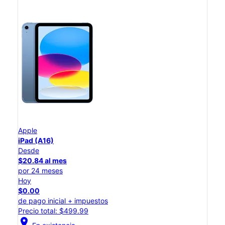
Apple
iPad (A16)
Desde
$20.84 al mes
por 24 meses
Hoy
$0.00
de pago inicial + impuestos
Precio total: $499.99
location_on