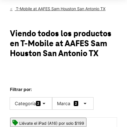
Lun.:
11:00 a.m. a 8:00 p.m.
Mar.:
11:00 a.m. a 8:00 p.m.
T-Mobile at AAFES Sam Houston San Antonio TX
Mié.:
10:00 a.m. a 8:00 p.m.
Jue.:
10:00 a.m. a 8:00 p.m.
Vie.:
10:00 a.m. a 8:00 p.m.
location_on
Viendo todos los productos
2500 Funston Road Bldg B-2542 Fort Sam Houston, TX 78234
en T-Mobile
at AAFES Sam
Houston San Antonio TX
Filtrar por:
arrow_drop_down
arrow_drop_down
Categoría
Marca
2
2
Llévate el iPad (A16) por solo $199