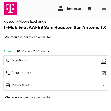
Kiosco T-Mobile Exchange
T-Mobile at AAFES Sam Houston San Antonio TX
Se requiere identificación militar
Abierto
:
10:00 a.m. - 7:00 p.m.
arrow_drop_down
location_on
open_in_new
Directions
call
open_in_new
(726) 232-8561
storefront
arrow_drop_down
Más detalles
Abrir
access_time
Se requiere identificación militar
Sáb.:
10:00 a.m. a 7:00 p.m.
Dom.:
10:00 a.m. a 6:00 p.m.