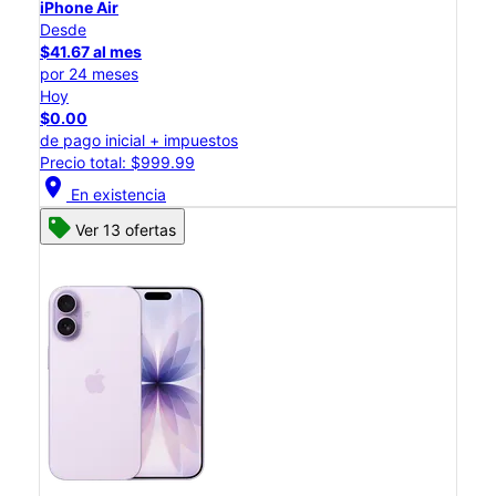
iPhone Air
Desde
$41.67 al mes
por 24 meses
Hoy
$0.00
de pago inicial + impuestos
Precio total: $999.99
location_on
En existencia
Ver 13 ofertas