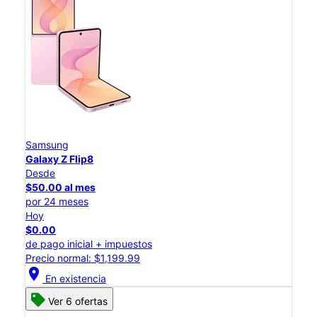
Samsung
Galaxy Z Flip8
Desde
$50.00 al mes
por 24 meses
Hoy
$0.00
de pago inicial + impuestos
Precio normal: $1,199.99
location_on
En existencia
Ver 6 ofertas