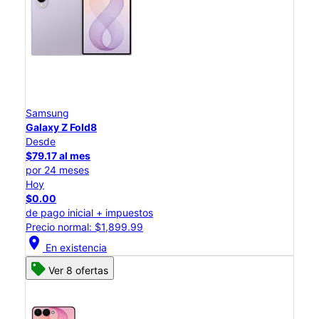
Samsung
Galaxy Z Fold8
Desde
$79.17 al mes
por 24 meses
Hoy
$0.00
de pago inicial + impuestos
Precio normal: $1,899.99
location_on
En existencia
Ver 8 ofertas