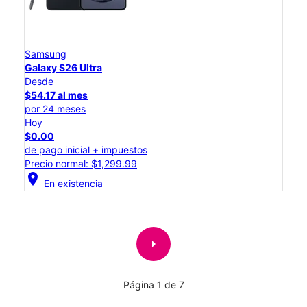
Samsung
Galaxy S26 Ultra
Desde
$54.17 al mes
por 24 meses
Hoy
$0.00
de pago inicial + impuestos
Precio normal: $1,299.99
location_on
En existencia
arrow_right
Página 1 de 7