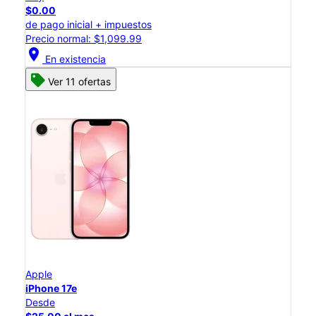
$0.00
de pago inicial + impuestos
Precio normal: $1,099.99
location_on
En existencia
Ver 11 ofertas
Apple
iPhone 17e
Desde