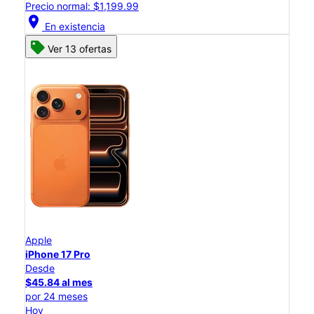
Precio normal: $1,199.99
location_on
En existencia
Ver 13 ofertas
Apple
iPhone 17 Pro
Desde
$45.84 al mes
por 24 meses
Hoy