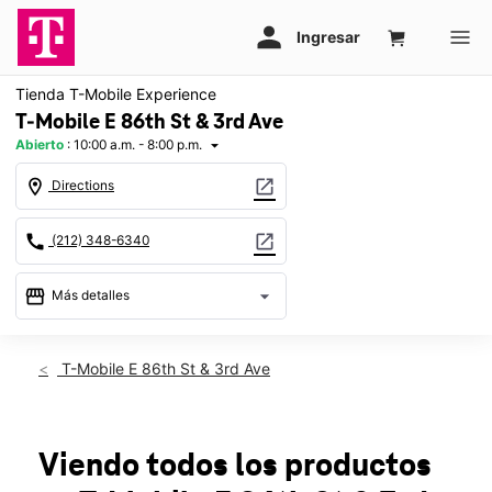
Tienda T-Mobile Experience
T-Mobile E 86th St & 3rd Ave
Abierto
:
10:00 a.m. - 8:00 p.m.
arrow_drop_down
location_on
open_in_new
Directions
call
open_in_new
(212) 348-6340
storefront
arrow_drop_down
Más detalles
Abrir
access_time
Sáb.:
10:00 a.m. a 8:00 p.m.
T-Mobile E 86th St & 3rd Ave
Dom.:
10:00 a.m. a 6:00 p.m.
Lun.:
10:00 a.m. a 8:00 p.m.
Mar.:
10:00 a.m. a 8:00 p.m.
Mié.:
10:00 a.m. a 8:00 p.m.
Viendo todos los productos
Jue.:
10:00 a.m. a 8:00 p.m.