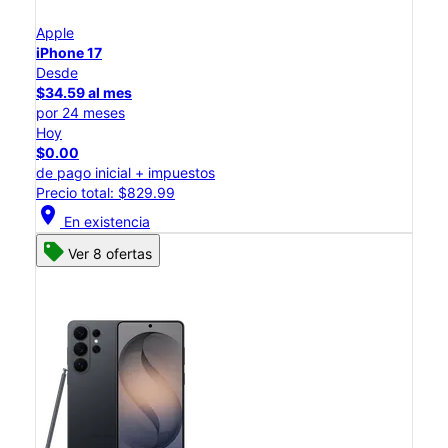
Apple
iPhone 17
Desde
$34.59 al mes
por 24 meses
Hoy
$0.00
de pago inicial + impuestos
Precio total: $829.99
location_on
En existencia
Ver 8 ofertas