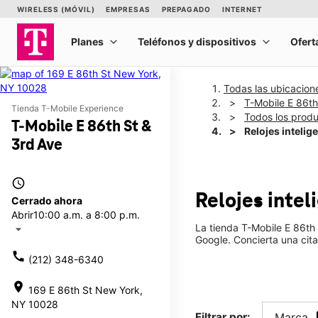
Todas las ubicacion
T-Mobile E 86th
Tienda T-Mobile Experience
Todos los prod
T-Mobile E 86th St &
Relojes intelig
3rd Ave
access_time
Relojes inte
Cerrado ahora
Abrir
10:00 a.m. a 8:00 p.m.
La tienda T-Mobile E 86th
arrow_drop_down
Google. Concierta una cita
call
(212) 348-6340
location_on
169 E 86th St New York,
NY 10028
Filtrar por:
Marca