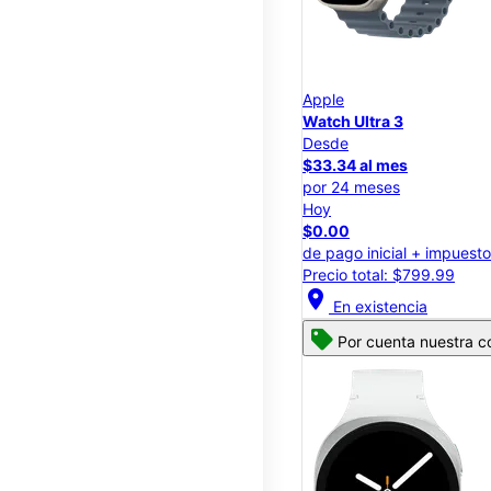
Apple
Watch Ultra 3
Desde
$33.34 al mes
por 24 meses
Hoy
$0.00
de pago inicial + impuest
Precio total: $799.99
location_on
En existencia
Por cuenta nuestra co