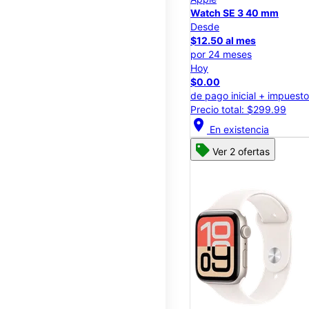
Watch SE 3 40 mm
Desde
$12.50 al mes
por 24 meses
Hoy
$0.00
de pago inicial + impuest
Precio total: $299.99
location_on
En existencia
Ver 2 ofertas