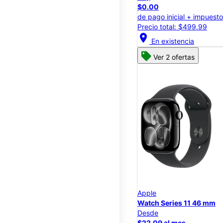
$0.00
de pago inicial + impuest
Precio total: $499.99
location_on
En existencia
Ver 2 ofertas
Apple
Watch Series 11 46 mm
Desde
$22.09 al mes