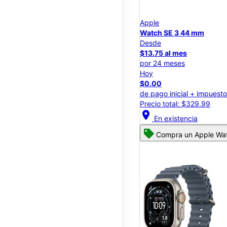
Apple
Watch SE 3 44 mm
Desde
$13.75 al mes
por 24 meses
Hoy
$0.00
de pago inicial + impuest
Precio total: $329.99
location_on
En existencia
Compra un Apple Wat