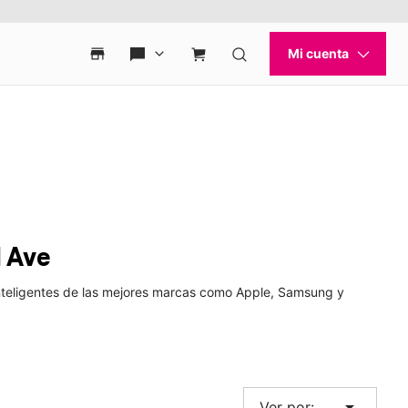
d Ave
 inteligentes de las mejores marcas como Apple, Samsung y
arrow_drop_down
Ver por: