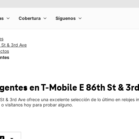
es
 St & 3rd Ave
uctos
entes
ligentes
en T-Mobile
E 86th St & 3r
 St & 3rd Ave ofrece una excelente selección de lo último en relojes
 o visítanos hoy para probar alguno.
arrow_drop_down
4