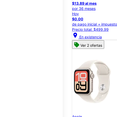
$13.89 al mes
por 36 meses
Hoy
$0.00
de pago inicial + impuest
Precio total: $499.99
location_on
En existencia
Ver 2 ofertas
Apple