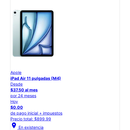
Apple
iPad Air 11 pulgadas (M4)
Desde
$37.50 al mes
por 24 meses
Hoy
$0.00
de pago inicial + impuestos
Precio total: $899.99
location_on
En existencia