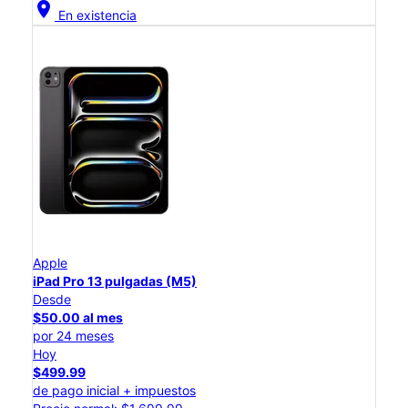
location_on
En existencia
Apple
iPad Pro 13 pulgadas (M5)
Desde
$50.00 al mes
por 24 meses
Hoy
$499.99
de pago inicial + impuestos