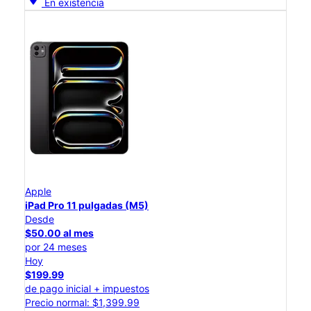
En existencia
Apple
iPad Pro 11 pulgadas (M5)
Desde
$50.00 al mes
por 24 meses
Hoy
$199.99
de pago inicial + impuestos
Precio normal: $1,399.99