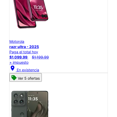
Motorola
razr ultra - 2025
Paga el total hoy
$1,099.99
$1,199.99
+ impuesto
location_on
En existencia
Ver 5 ofertas