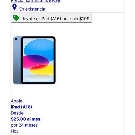
Precio normal: $1,699.99
location_on
En existencia
Llévate el iPad (A16) por solo $199
Apple
iPad (A16)
Desde
$25.00 al mes
por 24 meses
Hoy