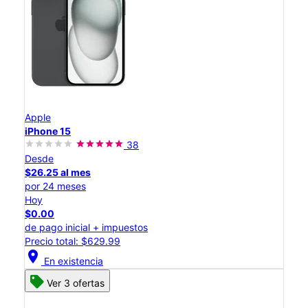
Apple
iPhone 15
38
Desde
$26.25 al mes
por 24 meses
Hoy
$0.00
de pago inicial + impuestos
Precio total: $629.99
location_on
En existencia
Ver 3 ofertas