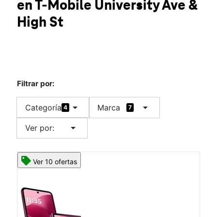
en T-Mobile
University Ave &
Mar.:
10:00 a.m. a 8:00 p.m.
location_on
High St
165 University Ave Palo Alto, CA 94301
Filtrar por:
arrow_drop_down
arrow_drop_down
Categoría
Marca
4
7
arrow_drop_down
Ver por:
Ver 10 ofertas