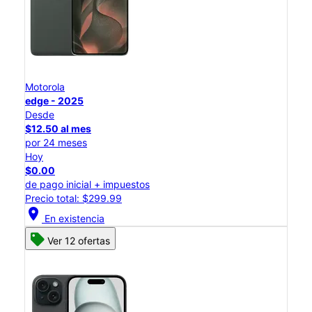
Motorola
edge - 2025
Desde
$12.50 al mes
por 24 meses
Hoy
$0.00
de pago inicial + impuestos
Precio total: $299.99
location_on
En existencia
Ver 12 ofertas