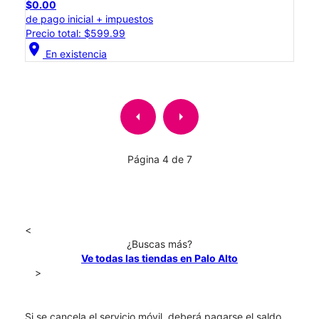
$0.00
de pago inicial + impuestos
Precio total: $599.99
location_on
En existencia
arrow_left
arrow_right
Página 4 de 7
<
¿Buscas más?
Ve todas las tiendas en Palo Alto
>
Si se cancela el servicio móvil, deberá pagarse el saldo