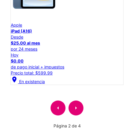
Apple
iPad (A16)
Desde
$25.00 al mes
por 24 meses
Hoy
$0.00
de pago inicial + impuestos
Precio total: $599.99
location_on
En existencia
arrow_left
arrow_right
Página 2 de 4