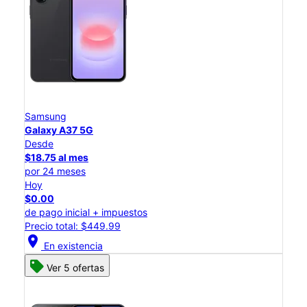
Samsung
Galaxy A37 5G
Desde
$18.75 al mes
por 24 meses
Hoy
$0.00
de pago inicial + impuestos
Precio total: $449.99
location_on
En existencia
Ver 5 ofertas