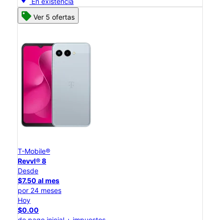
En existencia
Ver 5 ofertas
T-Mobile®
Revvl® 8
Desde
$7.50 al mes
por 24 meses
Hoy
$0.00
de pago inicial + impuestos