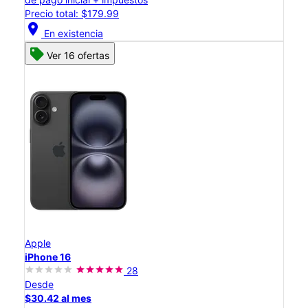
Precio total: $179.99
location_on
En existencia
Ver 16 ofertas
Apple
iPhone 16
28
Desde
$30.42 al mes