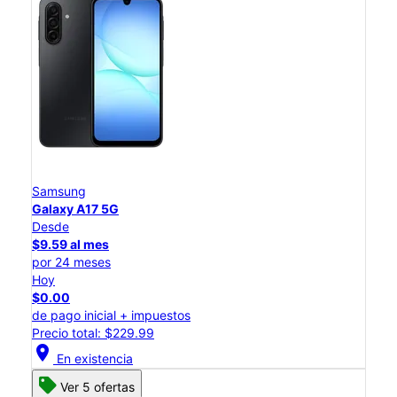
Samsung
Galaxy A17 5G
Desde
$9.59 al mes
por 24 meses
Hoy
$0.00
de pago inicial + impuestos
Precio total: $229.99
location_on
En existencia
Ver 5 ofertas