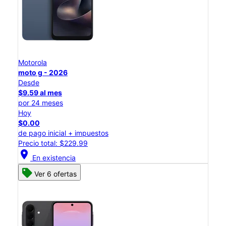
Motorola
moto g - 2026
Desde
$9.59 al mes
por 24 meses
Hoy
$0.00
de pago inicial + impuestos
Precio total: $229.99
location_on
En existencia
Ver 6 ofertas