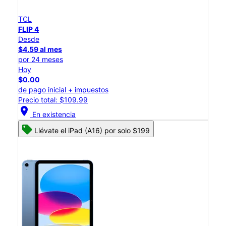
TCL
FLIP 4
Desde
$4.59 al mes
por 24 meses
Hoy
$0.00
de pago inicial + impuestos
Precio total: $109.99
location_on
En existencia
Llévate el iPad (A16) por solo $199