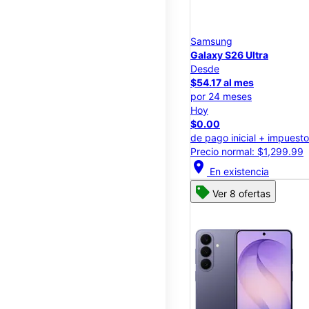
Samsung
Galaxy S26 Ultra
Desde
$54.17 al mes
por 24 meses
Hoy
$0.00
de pago inicial + impuest
Precio normal: $1,299.99
location_on
En existencia
Ver 8 ofertas