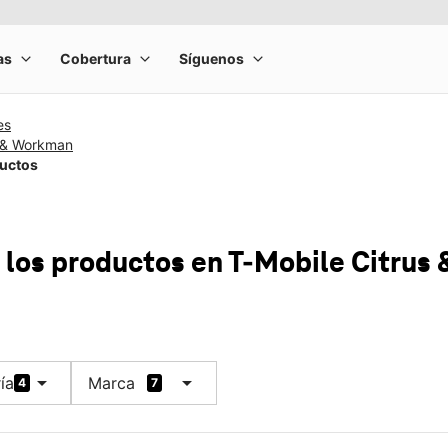
es
s & Workman
ductos
 los productos
en T-Mobile
Citrus
arrow_drop_down
arrow_drop_down
ía
Marca
4
7