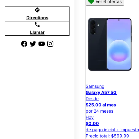
Ver 6 ofertas
directions
Directions
call
Llamar
Samsung
Galaxy A57 5G
Desde
$25.00 al mes
por 24 meses
Hoy
$0.00
de pago inicial + impuest
Precio total: $599.99