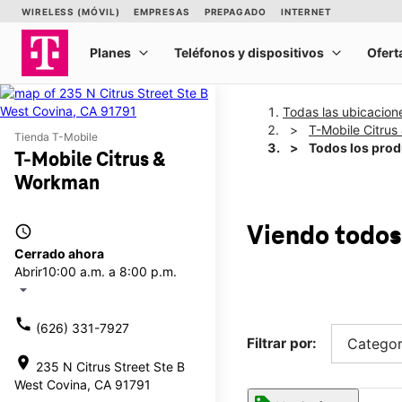
Todas las ubicacion
T-Mobile Citru
Tienda T-Mobile
Todos los pro
T-Mobile Citrus &
Workman
access_time
Viendo todos
Cerrado ahora
Abrir
10:00 a.m. a 8:00 p.m.
arrow_drop_down
call
(626) 331-7927
Filtrar por:
Categor
location_on
235 N Citrus Street Ste B
West Covina, CA 91791