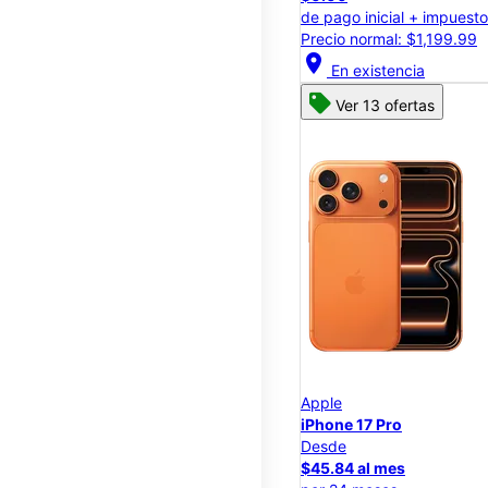
de pago inicial + impuest
Precio normal: $1,199.99
location_on
En existencia
Ver 13 ofertas
Apple
iPhone 17 Pro
Desde
$45.84 al mes