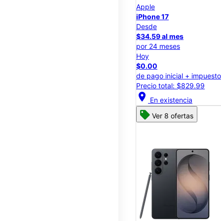
Apple
iPhone 17
Desde
$34.59 al mes
por 24 meses
Hoy
$0.00
de pago inicial + impuest
Precio total: $829.99
location_on
En existencia
Ver 8 ofertas