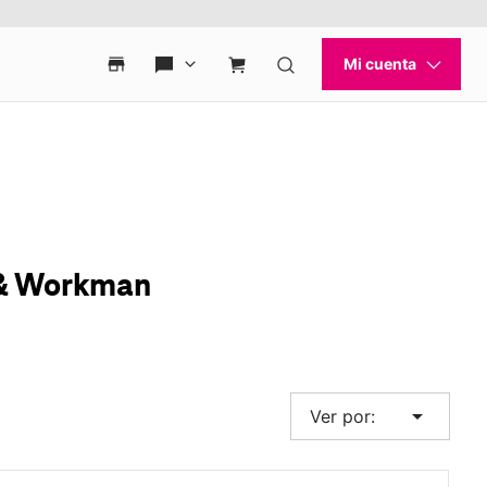
 & Workman
arrow_drop_down
Ver por: