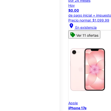
por 24 meses
Hoy
$0.00
de pago inicial + impuest
Precio normal: $1,099.99
location_on
En existencia
Ver 11 ofertas
Apple
iPhone 17e