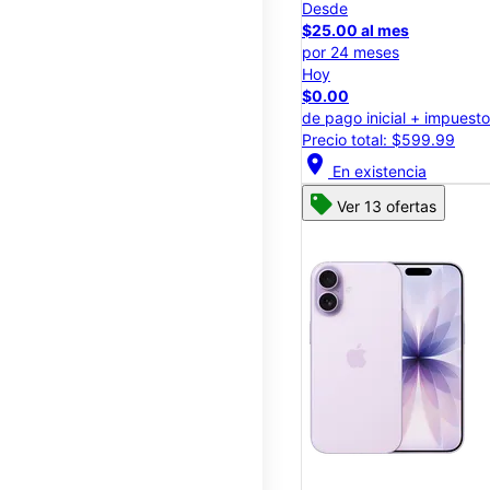
Desde
$25.00 al mes
por 24 meses
Hoy
$0.00
de pago inicial + impuest
Precio total: $599.99
location_on
En existencia
Ver 13 ofertas