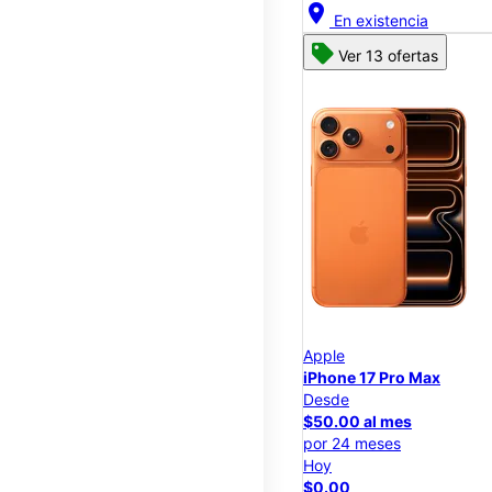
location_on
En existencia
Ver 13 ofertas
Apple
iPhone 17 Pro Max
Desde
$50.00 al mes
por 24 meses
Hoy
$0.00