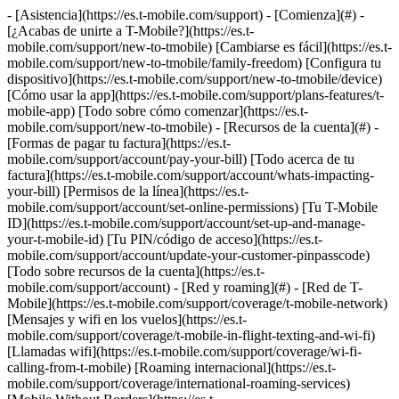
- [Asistencia](https://es.t-mobile.com/support) - [Comienza](#) - [¿Acabas de unirte a T-Mobile?](https://es.t-mobile.com/support/new-to-tmobile) [Cambiarse es fácil](https://es.t-mobile.com/support/new-to-tmobile/family-freedom) [Configura tu dispositivo](https://es.t-mobile.com/support/new-to-tmobile/device) [Cómo usar la app](https://es.t-mobile.com/support/plans-features/t-mobile-app) [Todo sobre cómo comenzar](https://es.t-mobile.com/support/new-to-tmobile) - [Recursos de la cuenta](#) - [Formas de pagar tu factura](https://es.t-mobile.com/support/account/pay-your-bill) [Todo acerca de tu factura](https://es.t-mobile.com/support/account/whats-impacting-your-bill) [Permisos de la línea](https://es.t-mobile.com/support/account/set-online-permissions) [Tu T-Mobile ID](https://es.t-mobile.com/support/account/set-up-and-manage-your-t-mobile-id) [Tu PIN/código de acceso](https://es.t-mobile.com/support/account/update-your-customer-pinpasscode) [Todo sobre recursos de la cuenta](https://es.t-mobile.com/support/account) - [Red y roaming](#) - [Red de T-Mobile](https://es.t-mobile.com/support/coverage/t-mobile-network) [Mensajes y wifi en los vuelos](https://es.t-mobile.com/support/coverage/t-mobile-in-flight-texting-and-wi-fi) [Llamadas wifi](https://es.t-mobile.com/support/coverage/wi-fi-calling-from-t-mobile) [Roaming internacional](https://es.t-mobile.com/support/coverage/international-roaming-services) [Mobile Without Borders](https://es.t-mobile.com/support/coverage/mobile-without-borders) [Todo sobre red y roaming](https://es.t-mobile.com/support/coverage) - [Asistencia de planes](#) - [Encuentra el plan ideal](https://es.t-mobile.com/support/plans-features/find-the-right-plan-for-you) [Netflix por cuenta nuestra](https://es.t-mobile.com/support/plans-features/netflix-on-us) [Planes hotspot](https://es.t-mobile.com/support/plans-features/mobile-internet-plans-for-hotspots) [Correo de voz](https://es.t-mobile.com/support/plans-features/voicemail) [Usa el Hotspot móvil](https://es.t-mobile.com/support/plans-features/smartphone-mobile-hotspot-wi-fi-sharing--tethering) [Todo sobre asistencia de planes](https://es.t-mobile.com/support/plans-features) - [Asistencia de dispositivo](#) - [Tutoriales](https://es.t-mobile.com/support/tutorials) [Resolución de problemas](https://es.t-mobile.com/support/phones-tablets-devices/troubleshooting) [Desbloquear tu dispositivo](https://es.t-mobile.com/support/devices/unlock-your-mobile-wireless-device) [Protege tu dispositivo](https://es.t-mobile.com/support/devices/protectionandlt360andgt-and-device-protection) [Tarjeta SIM e eSIM](https://es.t-mobile.com/support/devices/sim-esim) [Asistencia para dispositivos](https://es.t-mobile.com/support/phones-tablets-devices) - [Asistencia para empresas](#) - [Obtén T-Mobile para Empresas](https://es.t-mobile.com/support/business/new-to-business) [Facturación y pagos](https://es.t-mobile.com/support/business/billing) [Administra tu cuenta](https://es.t-mobile.com/support/business/account) [Pedidos y compras](https://es.t-mobile.com/support/business/orders-shopping) [Regístrate en Account Hub](https://es.t-mobile.com/support/business/account-hub-registration) [Todo sobre asistencia para empresas](https://es.t-mobile.com/support/business) [ASISTENCIA](https://es.t-mobile.com/support) - [Comienza](#) - [¿Acabas de unirte a T-Mobile?](https://es.t-mobile.com/support/new-to-tmobile) - [Cambiarse es fácil](https://es.t-mobile.com/support/new-to-tmobile/family-freedom) - [Configura tu dispositivo](https://es.t-mobile.com/support/new-to-tmobile/device) - [Cómo usar la app](https://es.t-mobile.com/support/plans-features/t-mobile-app) - [Todo sobre cómo comenzar](https://es.t-mobile.com/support/new-to-tmobile) - [Recursos de la cuenta](#) - [Formas de pagar tu factura](https://es.t-mobile.com/support/account/pay-your-bill) - [Todo acerca de tu factura](https://es.t-mobile.com/support/account/whats-impacting-your-bill) - [Permisos de la línea](https://es.t-mobile.com/support/account/set-online-permissions) - [Tu T-Mobile ID](https://es.t-mobile.com/support/account/set-up-and-manage-your-t-mobile-id) - [Tu PIN/código de acceso](https://es.t-mobile.com/support/account/update-your-customer-pinpasscode) - [Todo sobre recursos de la cuenta](https://es.t-mobile.com/support/account) - [Red y roaming](#) - [Red de T-Mobile](https://es.t-mobile.com/support/coverage/t-mobile-network) - [Mensajes y wifi en los vuelos](https://es.t-mobile.com/support/coverage/t-mobile-in-flight-texting-and-wi-fi) - [Llamadas wifi](https://es.t-mobile.com/support/coverage/wi-fi-calling-from-t-mobile) - [Roaming internacional](https://es.t-mobile.com/support/coverage/international-roaming-services) - [Mobile Without Borders](https://es.t-mobile.com/support/coverage/mobile-without-borders) - [Todo sobre red y roaming](https://es.t-mobile.com/support/coverage) - [Asistencia de planes](#) - [Encuentra el plan ideal](https://es.t-mobile.com/support/plans-features/find-the-right-plan-for-you) - [Netflix por cuenta nuestra](https://es.t-mobile.com/support/plans-features/netflix-on-us) - [Planes hotspot](https://es.t-mobile.com/support/plans-features/mobile-internet-plans-for-hotspots) - [Correo de voz](https://es.t-mobile.com/support/plans-features/voicemail) - [Usa el Hotspot móvil](https://es.t-mobile.com/support/plans-features/smartphone-mobile-hotspot-wi-fi-sharing--tethering) - [Todo sobre asistencia de planes](https://es.t-mobile.com/support/plans-features) - [Asistencia de dispositivo](#) - [Tutoriales](https://es.t-mobile.com/support/tutorials) - [Resolución de problemas](https://es.t-mobile.com/support/phones-tablets-devices/troubleshooting) - [Desbloquear tu dispositivo](https://es.t-mobile.com/support/devices/unlock-your-mobile-wireless-device) - [Protege tu dispositivo](https://es.t-mobile.com/support/devices/protectionandlt360andgt-and-device-protection) - [Tarjeta SIM e eSIM](https://es.t-mobile.com/support/devices/sim-esim) - [Asistencia para dispositivos](https://es.t-mobile.com/support/phones-tablets-devices) - [Asistencia para empresas](#) - [Obtén T-Mobile para Empresas](https://es.t-mobile.com/support/business/new-to-business) - [Facturación y pagos](https://es.t-mobile.com/support/business/billing) - [Administra tu cuenta](https://es.t-mobile.com/support/business/account) - [Pedidos y compras](https://es.t-mobile.com/support/business/orders-shopping) - [Regístrate en Account Hub](https://es.t-mobile.com/support/business/account-hub-registration) - [Todo sobre asistencia para empresas](https://es.t-mobile.com/support/business) [Asistencia](https://es.t-mobile.com/support/) [Dispositivos](https://es.t-mobile.com/support/community/phones-tablets-devices) # Configuración y ayuda de SyncUP Drive 0 Added! [](https://es.t-mobile.com) ### Administrar enlaces Haz clic en cualquier [available links](https://es.t-mobile.com) to add. Haz clic en cualquier [added links](https://es.t-mobile.com) to remove. Enlaces con [no highlight](https://es.t-mobile.com) can't be sent. Listo (0 Links) T-Life te permite configurar y usar tu dispositivo SyncUP Drive. Puedes usar nuestra [herramienta de compatibilidad de vehículo](https://es.t-mobile.com/iot-devices/syncup-drive-connected-car#compatibility) para asegurarte de que tu vehículo funcione con SyncUP DRIVE. ## En esta página: - [Descargar T-Life y reemplazar tu SyncUP DRIVE](https://es.t-mobile.com#campaign) - [Conocer todo sobre el dispositivo SyncUP DRIVE](https://es.t-mobile.com#about) - [Configurar tu dispositivo SyncUP DRIVE](https://es.t-mobile.com#setup) - [Usar la aplicación](https://es.t-mobile.com#car) - [Asistencia en la carretera](https://es.t-mobile.com#roadside) - [Restablecer (SyncUP DRIVE 6200 y 6500 únicamente)](https://es.t-mobile.com#reset) - [Solucionar problemas con SyncUP DRIVE](https://es.t-mobile.com#issues) ## [](https://es.t-mobile.com)Descargar T-Life y reemplazar tu SyncUP DRIVE ¡SyncUP DRIVE se convierte en T-Life! Si todavía usas la app SyncUP DRIVE, descarga [T-Life](https://es.t-mobile.com/support/plans-features/t-life) hoy mismo para mantener el acceso a todas las funciones de SyncUP DRIVE, como el rastreo de ubicación, wifi en tu auto y asistencia en la carretera las 24 horas, los 7 días de la semana. ¿Recibiste un mensaje sobre reemplazar tu SyncUP DRIVE? Algunos de nuestros dispositivos no son compatibles con T-Life, por lo que tendrás que [visitar una tienda](https://es.t-mobile.com/stores/locator) para reemplazar tu SyncUP DRIVE gratis. ## [](https://es.t-mobile.com)Conocer todo sobre el dispositivo SyncUP DRIVE - Selecciona tu modelo de SyncUP DRIVE a continuación, para ver imágenes, características clave y tutoriales del dispositivo y la app. - Para encontrar el modelo de tu dispositivo, consulta los primeros 4 dígitos del número del IMEI: | Primeros 4 dígitos del IMEI | Número de modelo de SyncUP DRIVE | |-----------------------------|----------------------------------| | 8612 | 6200 | | 3591 | 6500 | | 3578 | 7000T | | 3597 | 7000T1 | Modelos de dispositivos SyncUP DRIVE según los primeros 4 dígitos del número del IMEI ### SyncUP DRIVE 6200 ![Botones y funciones importantes del SyncUP DRIVE.](https://www.t-mobile.com/support/public-files/images/support-non-device/SyncUp_Drive_Features.png)![Indicadores LED para el SyncUP DRIVE y lo que significan.](https://www.t