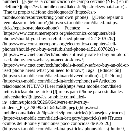
number)
- [​​​​​​​¿Qué es la comunicación de campo cercano (NFC) en mi
teléfono?](https://es.t-mobile.com/dialed-in/tips-tricks/what-is-nfc)
-
[Trae tu propio teléfono desbloqueado](https://es.t-
mobile.com/resources/bring-your-own-phone)
- [¿Debo reparar o
reemplazar mi teléfono?](https://es.t-mobile.com/dialed-in/tips-
tricks/repair-or-replace-phone) __Fuentes:__ -
[https://www.consumerreports.org/electronics-computers/cell-
phones/should-you-buy-a-refurbished-phone-a1521807626/]
(https://www.consumerreports.org/electronics-computers/cell-
phones/should-you-buy-a-refurbished-phone-a1521807626/)
-
[https://www.cnet.com/tech/mobile/is-it-really-safe-to-buy-an-old-or-
used-phone-heres-what-you-need-to-know/]
(https://www.cnet.com/tech/mobile/is-it-really-safe-to-buy-an-old-or-
used-phone-heres-what-you-need-to-know/) Tags - [Educación]
(https://es.t-mobile.com/dialed-in/archive/education) - [Teléfono]
(https://es.t-mobile.com/dialed-in/archive/phone) ## Artículos
relacionados NUEVO [Leer más](https://es.t-mobile.com/dialed-
in/tips-tricks/iphone-tricks) [![trucos para iPhone para estudiantes
universitarios](https://es.t-mobile.com/dialed-
in/_admin/uploads/2026/06/diverse-university-
students_P5_229699261-640x448.jpeg)](https://es.t-
mobile.com/dialed-in/tips-tricks/iphone-tricks) [Consejos y trucos]
(https://es.t-mobile.com/dialed-in/category/tips-tricks) ## [Trucos
ocultos del iPhone y funciones poco conocidas de iOS 26]
(https://es.t-mobile.com/dialed-in/tips-tricks/iphone-tricks) Junio 9,