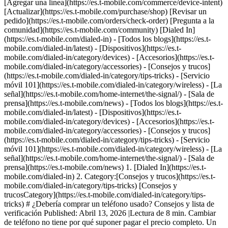
[Agregar una línea](https://es.t-mobile.com/commerce/device-intent)
[Actualizar](https://es.t-mobile.com/purchase/shop) [Revisar un
pedido](https://es.t-mobile.com/orders/check-order) [Pregunta a la
comunidad](https://es.t-mobile.com/community) [Dialed In]
(https://es.t-mobile.com/dialed-in) - [Todos los blogs](https://es.t-
mobile.com/dialed-in/latest) - [Dispositivos](https://es.t-
mobile.com/dialed-in/category/devices) - [Accesorios](https://es.t-
mobile.com/dialed-in/category/accessories) - [Consejos y trucos]
(https://es.t-mobile.com/dialed-in/category/tips-tricks) - [Servicio
móvil 101](https://es.t-mobile.com/dialed-in/category/wireless) - [La
señal](https://es.t-mobile.com/home-internet/the-signal/) - [Sala de
prensa](https://es.t-mobile.com/news)
- [Todos los blogs](https://es.t-
mobile.com/dialed-in/latest) - [Dispositivos](https://es.t-
mobile.com/dialed-in/category/devices) - [Accesorios](https://es.t-
mobile.com/dialed-in/category/accessories) - [Consejos y trucos]
(https://es.t-mobile.com/dialed-in/category/tips-tricks) - [Servicio
móvil 101](https://es.t-mobile.com/dialed-in/category/wireless) - [La
señal](https://es.t-mobile.com/home-internet/the-signal/) - [Sala de
prensa](https://es.t-mobile.com/news)
1. [Dialed In](https://es.t-
mobile.com/dialed-in) 2. Category:[Consejos y trucos](https://es.t-
mobile.com/dialed-in/category/tips-tricks) [Consejos y
trucosCategory](https://es.t-mobile.com/dialed-in/category/tips-
tricks) # ¿Debería comprar un teléfono usado? Consejos y lista de
verificación Published: Abril 13, 2026 |Lectura de 8 min. Cambiar
de teléfono no tiene por qué suponer pagar el precio completo. Un