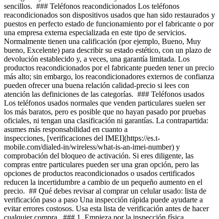
sencillos. ### Teléfonos reacondicionados Los teléfonos
reacondicionados son dispositivos usados que han sido restaurados y
puestos en perfecto estado de funcionamiento por el fabricante o por
una empresa externa especializada en este tipo de servicios.
Normalmente tienen una calificación (por ejemplo, Bueno, Muy
bueno, Excelente) para describir su estado estético, con un plazo de
devolución establecido y, a veces, una garantía limitada. Los
productos reacondicionados por el fabricante pueden tener un precio
más alto; sin embargo, los reacondicionadores externos de confianza
pueden ofrecer una buena relación calidad-precio si lees con
atención las definiciones de las categorías. ### Teléfonos usados
Los teléfonos usados normales que venden particulares suelen ser
los más baratos, pero es posible que no hayan pasado por pruebas
oficiales, ni tengan una clasificación ni garantías. La contrapartida:
asumes más responsabilidad en cuanto a
inspecciones, [verificaciones del IMEI](https://es.t-
mobile.com/dialed-in/wireless/what-is-an-imei-number) y
comprobación del bloqueo de activación. Si eres diligente, las
compras entre particulares pueden ser una gran opción, pero las
opciones de productos reacondicionados o usados certificados
reducen la incertidumbre a cambio de un pequeño aumento en el
precio. ## Qué debes revisar al comprar un celular usado: lista de
verificación paso a paso Una inspección rápida puede ayudarte a
evitar errores costosos. Usa esta lista de verificación antes de hacer
cualquier compra. ### 1. Empieza por la inspección física