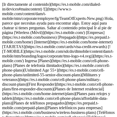
[Ir directamente al contenido](https://es.t-mobile.com/dialed-
in/devices#maincontent) ![](https://www.t-
mobile.com/content/dam/t-
mobile/ntm/corporate/employee/fg/TeamOfExperts-New.png) Hola,
parece que necesitas ayuda para encontrar algo. Estoy aquí para
chatear si tienes preguntas. Saltar al contenido principal Ir al pie de
página [Wireless (Móvil)](https://es.t-mobile.com/) [Empresas]
(https://es.t-mobile.com/business) [Prepagado](https://es.prepaid.t-
mobile.com/home) [Internet](https://es.t-mobile.com/home-internet)
[TARJETAS](https://es.t-mobile.com/cards/visa-credit-rewards) [!
[T-MOBILE](https://es.t-mobile.com/sdcdn/dtmobile/content/dam/t-
mobile/ntm/branding/logos/corporate/tmo-logo-v4.svg)](https://es.t-
mobile.com/) Ingresa [Planes](https://es.t-mobile.com/cell-phone-
plans) [Planes de telefonía ilimitados](https://es.t-mobile.com/cell-
phone-plans)[Unlimited Age 55+](https://es.t-mobile.com/cell-
phone-plans/unlimited-55-senior-discount-plans)[Militares y
veteranos](https://es.t-mobile.com/cell-phone-plans/military-
discount-plans)[First Responder](https://es.t-mobile.com/cell-phone-
plans/first-responder-discounts)[Planes de Internet residencial]
(https://es.t-mobile.com/home-internet/plans)[Planes para relojes y
tablets](https://es.t-mobile.com/cell-phone-plans/affordable-data-
plans)[Planes de teléfonos prepagados](https://es.prepaid.t-
mobile.com/prepaid-plans)[Planes telefónicos para empresas]
(https://es.t-mobile.com/business/wireless-business-plans) [Teléfonos