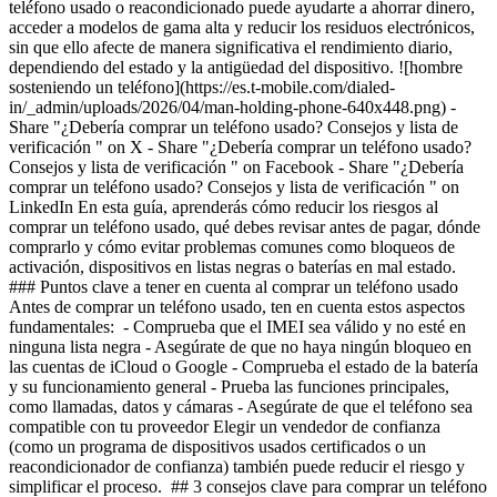
teléfono usado o reacondicionado puede ayudarte a ahorrar dinero,
acceder a modelos de gama alta y reducir los residuos electrónicos,
sin que ello afecte de manera significativa el rendimiento diario,
dependiendo del estado y la antigüedad del dispositivo. ![hombre
sosteniendo un teléfono](https://es.t-mobile.com/dialed-
in/_admin/uploads/2026/04/man-holding-phone-640x448.png) -
Share "¿Debería comprar un teléfono usado? Consejos y lista de
verificación " on X - Share "¿Debería comprar un teléfono usado?
Consejos y lista de verificación " on Facebook - Share "¿Debería
comprar un teléfono usado? Consejos y lista de verificación " on
LinkedIn En esta guía, aprenderás cómo reducir los riesgos al
comprar un teléfono usado, qué debes revisar antes de pagar, dónde
comprarlo y cómo evitar problemas comunes como bloqueos de
activación, dispositivos en listas negras o baterías en mal estado.
### Puntos clave a tener en cuenta al comprar un teléfono usado
Antes de comprar un teléfono usado, ten en cuenta estos aspectos
fundamentales: - Comprueba que el IMEI sea válido y no esté en
ninguna lista negra
- Asegúrate de que no haya ningún bloqueo en
las cuentas de iCloud o Google
- Comprueba el estado de la batería
y su funcionamiento general
- Prueba las funciones principales,
como llamadas, datos y cámaras
- Asegúrate de que el teléfono sea
compatible con tu proveedor Elegir un vendedor de confianza
(como un programa de dispositivos usados certificados o un
reacondicionador de confianza) también puede reducir el riesgo y
simplificar el proceso. ## 3 consejos clave para comprar un teléfono