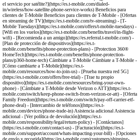
el servicio por satélite?](https://es.t-mobile.com/dialed-
in/wireless/how-satellite-phone-service-works) Beneficios para
clientes de T-Mobile Beneficios para clientes de T-Mobile - [Ofertas
en streaming de TV](https://es.t-mobile.com/tv-streaming) - [T-
Mobile Tuesdays](https://es.t-mobile.com/offers/t-mobile-tuesdays) -
[Wifi en los vuelos](https://es.t-mobile.com/benefits/travel/in-flight-
wifi) - [Recomienda a un amigo](https://es.referral.t-mobile.com/) -
[Plan de protección de dispositivos](https://es.t-
mobile.com/benefits/phone-protection-plans) - [Protection 360®
HomeTech](https://es.t-mobile.com/benefits/phone-protection-
plans/p360-home-tech) Cámbiate a T-Mobile Cámbiate a T-Mobile -
[Cómo cambiarte a T-Mobile](https://es.t-
mobile.com/resources/how-to-join-us) - [Prueba nuestra red 5G]
(https://es.t-mobile.com/offers/free-trial) - [Trae tu propio
dispositivo](https://es.t-mobile.com/resources/bring-your-own-
phone) - [Cámbiate a T-Mobile desde Verizon o ATT](https://es.t-
mobile.com/switch/keep-phone-switch-from-verizon-or-att) - [Oferta
Family Freedom](https://es.t-mobile.com/switch/pay-off-carrier-etf-
phone-deal) - [Intercambio de teléfonos](https://es.t-
mobile.com/devices/phone-trade-in) Asistencia adicional Asistencia
adicional - [Ver política de devolución](https://es.t-
mobile.com/responsibility/legal/return-policy) - [Contáctanos]
(https://es.t-mobile.com/contact-us) - [Facturación](https://es.t-
mobile.com/support/account/whats-impacting-your-bill) - [Opciones
de envío y recogida](https://es.t-mobile.com/customers/shipping-