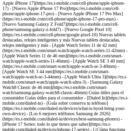
Apple iPhone 17](https://es.t-mobile.com/cell-phone/apple-iphone-
17) - [Nuevo Apple iPhone 17 Pro](https://es.t-mobile.com/cell-
phone/apple-iphone-17-pro) - [Nuevo Apple iPhone 17 Pro Max]
(https://es.t-mobile.com/cell-phone/apple-iphone-17-pro-max) -
[Nuevo Samsung Galaxy Z Fold7](https://es.t-mobile.com/cell-
phone/samsung-galaxy-z-fold7) - [Nuevo Google Pixel 10]
(https://es.t-mobile.com/cell-phone/google-pixel-10) Nuevas tablets
destacadas, relojes inteligentes y más Nuevas tablets destacadas,
relojes inteligentes y más - [Apple Watch Series 11 de 42 mm]
(https://es.t-mobile.com/smart-watch/apple-watch-series-11-42mm) -
[Apple Watch Series 11 de 46 mm](https://es.t-mobile.com/smart-
watch/apple-watch-series-11-46mm) - [Apple Watch SE 3 40 mm]
(https://es.t-mobile.com/smart-watch/apple-watch-se-3-40mm) -
[Apple Watch SE 3 44 mm](https://es.t-mobile.com/smart-
watch/apple-watch-se-3-44mm) - [Apple Watch Ultra 3](https://es.t-
mobile.com/smart-watch/apple-watch-ultra-3) - [Samsung Galaxy
Watch8 Classic de 46 mm](https://es.t-mobile.com/smart-
watch/samsung-galaxy-watch8-classic-46mm) Guías útiles para el
consumidor Guías útiles para el consumidor - [Dialed In](https://es.t-
mobile.com/dialed-in) - [Guía sobre conserva tu teléfono]
(https://es.t-mobile.com/dialed-in/devices/what-is-byod-bring-your-
own-device) - [Los 6 mejores teléfonos Samsung de 2026]
(https://es.t-mobile.com/dialed-in/devices/best-samsung-phones) -
[iPhone 17 Series: todo lo que tienes que saber](https://es.t-
mobile.com/dialed-in/devices/iphone-17-series) - [¿Cómo funciona