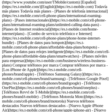
(https://www.youtube.com/user/TMobile/custom) [Español]
(https://es.t-mobile.com/)[English](https://es.t-mobile.com) Todavía
más planes Todavía más planes - [Planes de telefonía internacional]
(https://es.t-mobile.com/cell-phone-plans/international-roaming-
plans) - [Pases internacionales](https://es.t-mobile.com/cell-phone-
plans/international-roaming-plans/unlimited-calling-data-pass) -
[Planes de Internet residencial](https://es.t-mobile.com/home-
internet/plans) - [Combo de servicio telefónico e Internet]
(https://es.t-mobile.com/cell-phone-plans/phone-home-internet-
bundle) - [Planes de datos para hotspots](https://es.t-
mobile.com/cell-phone-plans/affordable-data-plans/hotspots) -
[Planes de datos para relojes inteligente](https://es.t-mobile.com/cell-
phone-plans/affordable-data-plans/smartwatches) - [Planes móviles
para empresas](https://es.t-mobile.com/business/wireless-business-
plans) Comprar teléfonos por marca Comprar teléfonos por marca -
[Los iPhone de Apple](https://es.t-mobile.com/cell-
phones/brand/apple) - [Teléfonos Samsung Galaxy](https://es.t-
mobile.com/cell-phones/brand/samsung) - [Teléfonos Google Pixel]
(https://es.t-mobile.com/cell-phones/brand/google) - [Teléfonos
OnePlus](https://es.t-mobile.com/cell-phones/brand/oneplus) -
[Teléfonos Revvl de T-Mobile](https://es.t-mobile.com/cell-
phones/brand/t-mobile) - [Teléfonos Motorola Moto](https://es.t-
mobile.com/cell-phones/brand/motorola) Nuevos teléfonos
destacados Nuevos teléfonos destacados - [Nuevo Apple iPhone
Air](https://es.t-mobile.com/cell-phone/apple-iphone-air) - [Nuevo