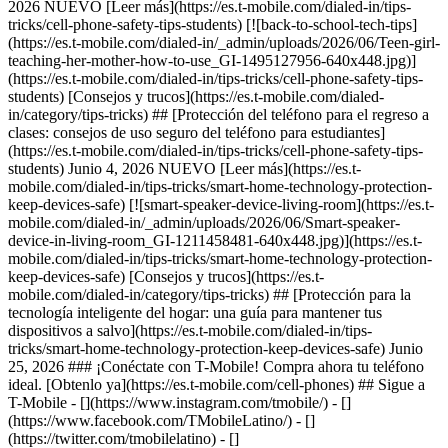
2026 NUEVO [Leer más](https://es.t-mobile.com/dialed-in/tips-
tricks/cell-phone-safety-tips-students) [![back-to-school-tech-tips]
(https://es.t-mobile.com/dialed-in/_admin/uploads/2026/06/Teen-girl-
teaching-her-mother-how-to-use_GI-1495127956-640x448.jpg)]
(https://es.t-mobile.com/dialed-in/tips-tricks/cell-phone-safety-tips-
students) [Consejos y trucos](https://es.t-mobile.com/dialed-
in/category/tips-tricks) ## [Protección del teléfono para el regreso a
clases: consejos de uso seguro del teléfono para estudiantes]
(https://es.t-mobile.com/dialed-in/tips-tricks/cell-phone-safety-tips-
students) Junio 4, 2026 NUEVO [Leer más](https://es.t-
mobile.com/dialed-in/tips-tricks/smart-home-technology-protection-
keep-devices-safe) [![smart-speaker-device-living-room](https://es.t-
mobile.com/dialed-in/_admin/uploads/2026/06/Smart-speaker-
device-in-living-room_GI-1211458481-640x448.jpg)](https://es.t-
mobile.com/dialed-in/tips-tricks/smart-home-technology-protection-
keep-devices-safe) [Consejos y trucos](https://es.t-
mobile.com/dialed-in/category/tips-tricks) ## [Protección para la
tecnología inteligente del hogar: una guía para mantener tus
dispositivos a salvo](https://es.t-mobile.com/dialed-in/tips-
tricks/smart-home-technology-protection-keep-devices-safe) Junio
25, 2026 ### ¡Conéctate con T-Mobile! Compra ahora tu teléfono
ideal. [Obtenlo ya](https://es.t-mobile.com/cell-phones) ## Sigue a
T-Mobile - [](https://www.instagram.com/tmobile/) - []
(https://www.facebook.com/TMobileLatino/) - []
(https://twitter.com/tmobilelatino) - []