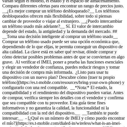
varían según el modelo, el estado y el espacio de almacenamiento. ​​​​​​​
Compara diferentes ofertas para encontrar un rango de precios justo.
__¿Es mejor comprar un teléfono desbloqueado?__ Los teléfonos
desbloqueados ofrecen más flexibilidad, sobre todo si piensas
cambiar de proveedor o viajar al extranjero. __¿Puedo intercambiar
un teléfono usado más adelante?__ Sí. El valor de intercambio
depende del estado, la antigüedad y la demanda del mercado. ##
__Toma una decisión inteligente al comprar un teléfono usado__
Comprar un teléfono usado puede ser una opción económica que,
dependiendo de lo que elijas, te permita conseguir un dispositivo de
alta calidad. La clave está en saber qué revisar, dónde comprar y
cómo detectar posibles problemas antes de que se conviertan en algo
grave. Al verificar el IMEI, poner a prueba las funciones esenciales
y elegir un vendedor de confianza, puedes reducir riesgos y tomar
una decisión de compra más informada. ¿Listo para usar tu
dispositivo con un nuevo plan? Descubre cómo [traer tu propio
teléfono](https://es.t-mobile.com/resources/bring-your-own-phone) y
configurarlo con una red compatible. __*Nota:* El estado, la
compatibilidad y el rendimiento del dispositivo pueden variar. Antes
de comprar, verifica siempre los detalles con el vendedor y confirma
que sea compatible con tu proveedor. Esta guía tiene fines
informativos y no garantiza la calidad, la funcionalidad ni la
compatibilidad con la red del dispositivo.__ __También te puede
interesar:__ - [¿Qué es un número de IMEI y cómo puedo encontrar
el mío?](https://es.t-mobile.com/dialed-in/wireless/what-is-an-imei-