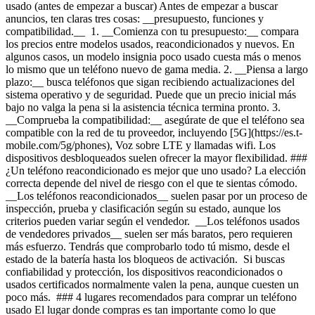
usado (antes de empezar a buscar) Antes de empezar a buscar
anuncios, ten claras tres cosas: __presupuesto, funciones y
compatibilidad.__ 1. __Comienza con tu presupuesto:__ compara
los precios entre modelos usados, reacondicionados y nuevos. En
algunos casos, un modelo insignia poco usado cuesta más o menos
lo mismo que un teléfono nuevo de gama media.
2. __Piensa a largo
plazo:__ busca teléfonos que sigan recibiendo actualizaciones del
sistema operativo y de seguridad. Puede que un precio inicial más
bajo no valga la pena si la asistencia técnica termina pronto.
3.
__Comprueba la compatibilidad:__ asegúrate de que el teléfono sea
compatible con la red de tu proveedor, incluyendo [5G](https://es.t-
mobile.com/5g/phones), Voz sobre LTE y llamadas wifi. Los
dispositivos desbloqueados suelen ofrecer la mayor flexibilidad. ###
¿Un teléfono reacondicionado es mejor que uno usado? La elección
correcta depende del nivel de riesgo con el que te sientas cómodo.
__Los teléfonos reacondicionados__ suelen pasar por un proceso de
inspección, prueba y clasificación según su estado, aunque los
criterios pueden variar según el vendedor. __Los teléfonos usados
de vendedores privados__ suelen ser más baratos, pero requieren
más esfuerzo. Tendrás que comprobarlo todo tú mismo, desde el
estado de la batería hasta los bloqueos de activación. Si buscas
confiabilidad y protección, los dispositivos reacondicionados o
usados certificados normalmente valen la pena, aunque cuesten un
poco más. ### 4 lugares recomendados para comprar un teléfono
usado El lugar donde compras es tan importante como lo que