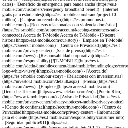
dates) - [Beneficio de emergencia para banda ancha](https://es.t-
mobile.com/customers/emergency-broadband-benefit) - [Internet
gratis para estudiantes](https://es.t-mobile.com/brand/project-10-
million) - [Canjear un reembolso](https://es.promotions.t-
mobile.com/) - [Recursos relacionadas con violencia doméstica]
(https://es.t-mobile.com/support/account/keeping-customers-safe-
connected) Acerca de T-Mobile Acerca de T-Mobile - [Nuestra
historia](https://es.t-mobile.com/our-story) - [Empleos en T-Mobile]
(https://careers.t-mobile.com/) - [Centro de Privacidad](https://es.t-
mobile.com/privacy-center) - [Sala de prensa](https://es.t-
mobile.com/news) - [Responsabilidad corporativa](https://es.t-
mobile.com/responsibility)
[![T-MOBILE](https://es.t-
mobile.com/sdcdn/dtmobile/content/dam/tmobile/branding/logos/corpo
logo-white-v4.svg)](https://es.t-mobile.com/) - [Acerca de]
(https://es.t-mobile.com/our-story) - [Relaciones con inversionistas]
(https://investor.t-mobile.com/default.aspx) - [Prensa](https://es.t-
mobile.com/news) - [Empleos](https://careers.t-mobile.com) -
[Deutsche Telekom](https://www.telekom.com/en) - [Puerto Rico]
(https://www.t-mobilepr.com/)
- [Aviso de Privacidad](https://es.t-
mobile.com/privacy-center/privacy-notices/t-mobile-privacy-notice)
- [Centro de confianza](https://security.t-mobile.com/) - [Centro de
Privacidad](https://es.t-mobile.com/privacy-center) - [Información
para el cliente](https://es.t-mobile.com/responsibility/consumer-info)
- [Seguridad pública/911](https://es.t-
mobile.com/responsibility/consumer-info/safety/9-1-1) - [​Términos y