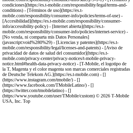
condiciones](https://es.t-mobile.com/responsibility/legal/terms-and-
conditions) - [Términos de uso](https://es.t-
mobile.com/responsibility/consumer-info/policies/terms-of-use) -
[Accesibilidad](https://es.t-mobile.com/responsibility/consumer-
info/accessibility-policy) - [Internet abierta](https://es.t-
mobile.com/responsibility/consumer-info/policies/internet-service) -
[No venda, ni comparta mis Datos Personales]
(javascript:void%280%29) - [Licencias y patentes](https://es.t-
mobile.com/responsibility/legal/licenses-and-patents) - [Aviso de
privacidad de datos de salud del consumidor](https://es.t-
mobile.com/privacy-center/privacy-notices/t-mobile-privacy-
notice.html#health-data-privacy-notice) - [T-Mobile, el logotipo de
la T, Magenta y el color magenta son marcas comerciales registradas
de Deutsche Telekom AG.](https://es.t-mobile.com)
- []
(https://www.instagram.com/tmobile/) - []
(https://www.facebook.com/TMobileLatino/) - []
(https://twitter.com/tmobilelatino) - []
(https://www.youtube.com/user/TMobile/custom) © 2026 T‑Mobile
USA, Inc. Top