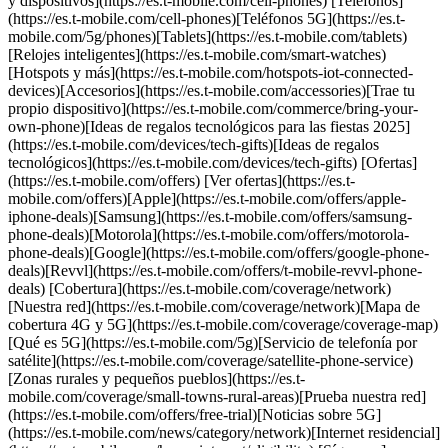
y dispositivos](https://es.t-mobile.com/cell-phones) [Teléfonos]
(https://es.t-mobile.com/cell-phones)[Teléfonos 5G](https://es.t-
mobile.com/5g/phones)[Tablets](https://es.t-mobile.com/tablets)
[Relojes inteligentes](https://es.t-mobile.com/smart-watches)
[Hotspots y más](https://es.t-mobile.com/hotspots-iot-connected-
devices)[Accesorios](https://es.t-mobile.com/accessories)[Trae tu
propio dispositivo](https://es.t-mobile.com/commerce/bring-your-
own-phone)[Ideas de regalos tecnológicos para las fiestas 2025]
(https://es.t-mobile.com/devices/tech-gifts)[Ideas de regalos
tecnológicos](https://es.t-mobile.com/devices/tech-gifts) [Ofertas]
(https://es.t-mobile.com/offers) [Ver ofertas](https://es.t-
mobile.com/offers)[Apple](https://es.t-mobile.com/offers/apple-
iphone-deals)[Samsung](https://es.t-mobile.com/offers/samsung-
phone-deals)[Motorola](https://es.t-mobile.com/offers/motorola-
phone-deals)[Google](https://es.t-mobile.com/offers/google-phone-
deals)[Revvl](https://es.t-mobile.com/offers/t-mobile-revvl-phone-
deals) [Cobertura](https://es.t-mobile.com/coverage/network)
[Nuestra red](https://es.t-mobile.com/coverage/network)[Mapa de
cobertura 4G y 5G](https://es.t-mobile.com/coverage/coverage-map)
[Qué es 5G](https://es.t-mobile.com/5g)[Servicio de telefonía por
satélite](https://es.t-mobile.com/coverage/satellite-phone-service)
[Zonas rurales y pequeños pueblos](https://es.t-
mobile.com/coverage/small-towns-rural-areas)[Prueba nuestra red]
(https://es.t-mobile.com/offers/free-trial)[Noticias sobre 5G]
(https://es.t-mobile.com/news/category/network)[Internet residencial]