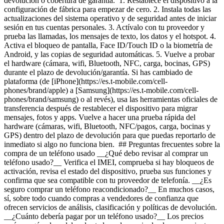
devolución o cobertura de garantía. 1. Restablece el dispositivo a la
configuración de fábrica para empezar de cero.
2. Instala todas las
actualizaciones del sistema operativo y de seguridad antes de iniciar
sesión en tus cuentas personales.
3. Actívalo con tu proveedor y
prueba las llamadas, los mensajes de texto, los datos y el hotspot.
4.
Activa el bloqueo de pantalla, Face ID/Touch ID o la biometría de
Android, y las copias de seguridad automáticas.
5. Vuelve a probar
el hardware (cámara, wifi, Bluetooth, NFC, carga, bocinas, GPS)
durante el plazo de devolución/garantía. Si has cambiado de
plataforma (de [iPhone](https://es.t-mobile.com/cell-
phones/brand/apple) a [Samsung](https://es.t-mobile.com/cell-
phones/brand/samsung) o al revés), usa las herramientas oficiales de
transferencia después de restablecer el dispositivo para migrar
mensajes, fotos y apps. Vuelve a hacer una prueba rápida del
hardware (cámaras, wifi, Bluetooth, NFC/pagos, carga, bocinas y
GPS) dentro del plazo de devolución para que puedas reportarlo de
inmediato si algo no funciona bien. ## Preguntas frecuentes sobre la
compra de un teléfono usado __¿Qué debo revisar al comprar un
teléfono usado?__ Verifica el IMEI, comprueba si hay bloqueos de
activación, revisa el estado del dispositivo, prueba sus funciones y
confirma que sea compatible con tu proveedor de telefonía. __¿Es
seguro comprar un teléfono reacondicionado?__ En muchos casos,
sí, sobre todo cuando compras a vendedores de confianza que
ofrecen servicios de análisis, clasificación y políticas de devolución.
__¿Cuánto debería pagar por un teléfono usado?__ Los precios