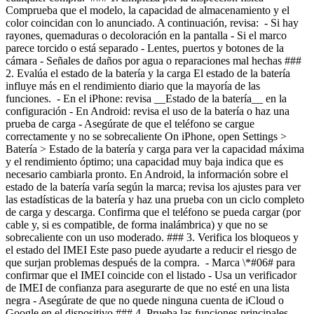
Comprueba que el modelo, la capacidad de almacenamiento y el
color coincidan con lo anunciado. A continuación, revisa: - Si hay
rayones, quemaduras o decoloración en la pantalla
- Si el marco
parece torcido o está separado
- Lentes, puertos y botones de la
cámara
- Señales de daños por agua o reparaciones mal hechas ###
2. Evalúa el estado de la batería y la carga El estado de la batería
influye más en el rendimiento diario que la mayoría de las
funciones. - En el iPhone: revisa __Estado de la batería__ en la
configuración
- En Android: revisa el uso de la batería o haz una
prueba de carga
- Asegúrate de que el teléfono se cargue
correctamente y no se sobrecaliente On iPhone, open Settings >
Batería > Estado de la batería y carga para ver la capacidad máxima
y el rendimiento óptimo; una capacidad muy baja indica que es
necesario cambiarla pronto. En Android, la información sobre el
estado de la batería varía según la marca; revisa los ajustes para ver
las estadísticas de la batería y haz una prueba con un ciclo completo
de carga y descarga. Confirma que el teléfono se pueda cargar (por
cable y, si es compatible, de forma inalámbrica) y que no se
sobrecaliente con un uso moderado. ### 3. Verifica los bloqueos y
el estado del IMEI Este paso puede ayudarte a reducir el riesgo de
que surjan problemas después de la compra. - Marca \*#06# para
confirmar que el IMEI coincide con el listado
- Usa un verificador
de IMEI de confianza para asegurarte de que no esté en una lista
negra
- Asegúrate de que no quede ninguna cuenta de iCloud o
Google en el dispositivo ### 4. Prueba las funciones principales