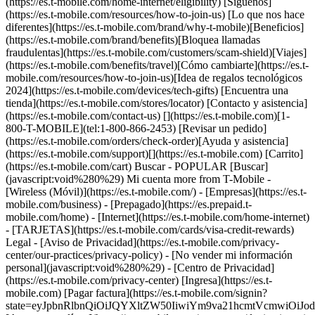
(https://es.t-mobile.com/home-internet/eligibility) [Síguenos]
(https://es.t-mobile.com/resources/how-to-join-us) [Lo que nos hace
diferentes](https://es.t-mobile.com/brand/why-t-mobile)[Beneficios]
(https://es.t-mobile.com/brand/benefits)[Bloquea llamadas
fraudulentas](https://es.t-mobile.com/customers/scam-shield)[Viajes]
(https://es.t-mobile.com/benefits/travel)[Cómo cambiarte](https://es.t-
mobile.com/resources/how-to-join-us)[Idea de regalos tecnológicos
2024](https://es.t-mobile.com/devices/tech-gifts) [Encuentra una
tienda](https://es.t-mobile.com/stores/locator) [Contacto y asistencia]
(https://es.t-mobile.com/contact-us) [](https://es.t-mobile.com)[1-
800-T-MOBILE](tel:1-800-866-2453) [Revisar un pedido]
(https://es.t-mobile.com/orders/check-order)[Ayuda y asistencia]
(https://es.t-mobile.com/support)[](https://es.t-mobile.com) [Carrito]
(https://es.t-mobile.com/cart) Buscar - POPULAR [Buscar]
(javascript:void%280%29) Mi cuenta more from T-Mobile -
[Wireless (Móvil)](https://es.t-mobile.com/) - [Empresas](https://es.t-
mobile.com/business) - [Prepagado](https://es.prepaid.t-
mobile.com/home) - [Internet](https://es.t-mobile.com/home-internet)
- [TARJETAS](https://es.t-mobile.com/cards/visa-credit-rewards)
Legal - [Aviso de Privacidad](https://es.t-mobile.com/privacy-
center/our-practices/privacy-policy) - [No vender mi información
personal](javascript:void%280%29) - [Centro de Privacidad]
(https://es.t-mobile.com/privacy-center) [Ingresa](https://es.t-
mobile.com) [Pagar factura](https://es.t-mobile.com/signin?
state=eyJpbnRlbnQiOiJQYXltZW50IiwiYm9va21hcmtVcmwiO