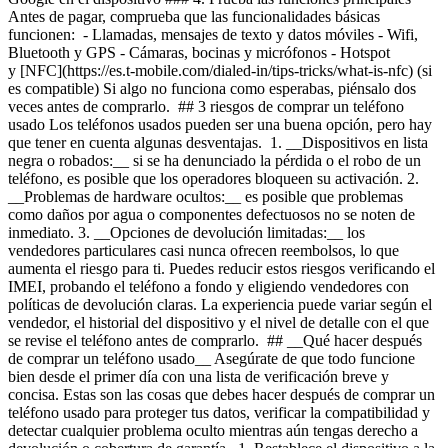
Antes de pagar, comprueba que las funcionalidades básicas
funcionen: - Llamadas, mensajes de texto y datos móviles
- Wifi,
Bluetooth y GPS
- Cámaras, bocinas y micrófonos
- Hotspot
y [NFC](https://es.t-mobile.com/dialed-in/tips-tricks/what-is-nfc) (si
es compatible) Si algo no funciona como esperabas, piénsalo dos
veces antes de comprarlo. ## 3 riesgos de comprar un teléfono
usado Los teléfonos usados pueden ser una buena opción, pero hay
que tener en cuenta algunas desventajas. 1. __Dispositivos en lista
negra o robados:__ si se ha denunciado la pérdida o el robo de un
teléfono, es posible que los operadores bloqueen su activación.
2.
__Problemas de hardware ocultos:__ es posible que problemas
como daños por agua o componentes defectuosos no se noten de
inmediato.
3. __Opciones de devolución limitadas:__ los
vendedores particulares casi nunca ofrecen reembolsos, lo que
aumenta el riesgo para ti. Puedes reducir estos riesgos verificando el
IMEI, probando el teléfono a fondo y eligiendo vendedores con
políticas de devolución claras. La experiencia puede variar según el
vendedor, el historial del dispositivo y el nivel de detalle con el que
se revise el teléfono antes de comprarlo. ## __Qué hacer después
de comprar un teléfono usado__ Asegúrate de que todo funcione
bien desde el primer día con una lista de verificación breve y
concisa. Estas son las cosas que debes hacer después de comprar un
teléfono usado para proteger tus datos, verificar la compatibilidad y
detectar cualquier problema oculto mientras aún tengas derecho a