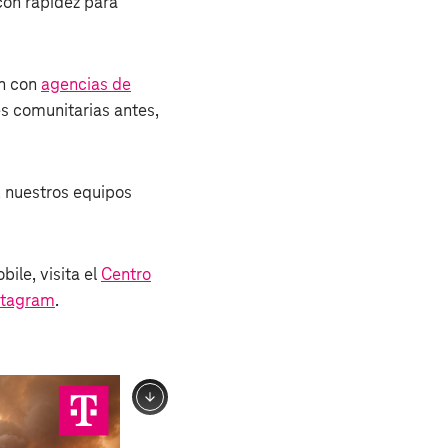
con rapidez para
ón con
agencias de
s comunitarias antes,
, nuestros equipos
ile, visita el
Centro
stagram
.