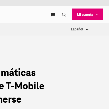
Español
imáticas
ue T‑Mobile
nerse