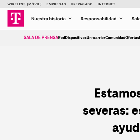
Ir
al
contenido
SALA DE PRENSA
Red
Dispositivos
Un-carrier
Comunidad
Ofertas
Estamos
severas: e
ayud