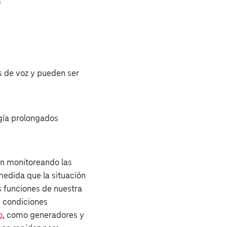
s
s de voz y pueden ser
rgía prolongados
en monitoreando las
edida que la situación
 funciones de nuestra
s condiciones
o
, como generadores y