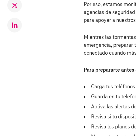
Por eso, estamos monit
Compartir
agencias de seguridad
en
Twitter
para apoyar a nuestros
Compartr
en
Mientras las tormentas
LinkedIn
emergencia, preparar t
conectado cuando más
Para prepararte antes
Carga tus teléfonos,
Guarda en tu teléf
Activa las alertas 
Revisa si tu disposi
Revisa los planes d