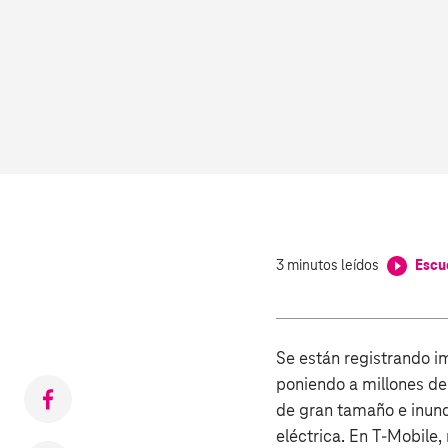
Listen to this article
3 minutos leídos
Escu
0:00
Se están registrando im
poniendo a millones de
Compartir
de gran tamaño e inund
en
eléctrica. En T‑Mobile
Facebook