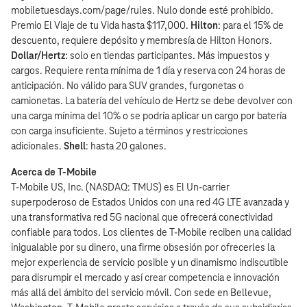
mobiletuesdays.com/page/rules. Nulo donde esté prohibido.
Premio El Viaje de tu Vida hasta $117,000.
Hilton
: para el 15% de
descuento, requiere depósito y membresía de Hilton Honors.
Dollar/Hertz
: solo en tiendas participantes. Más impuestos y
cargos. Requiere renta mínima de 1 día y reserva con 24 horas de
anticipación. No válido para SUV grandes, furgonetas o
camionetas. La batería del vehículo de Hertz se debe devolver con
una carga mínima del 10% o se podría aplicar un cargo por batería
con carga insuficiente. Sujeto a términos y restricciones
adicionales.
Shell
: hasta 20 galones.
Acerca de T‑Mobile
T‑Mobile US, Inc. (NASDAQ: TMUS) es El Un-carrier
superpoderoso de Estados Unidos con una red 4G LTE avanzada y
una transformativa red 5G nacional que ofrecerá conectividad
confiable para todos. Los clientes de T‑Mobile reciben una calidad
inigualable por su dinero, una firme obsesión por ofrecerles la
mejor experiencia de servicio posible y un dinamismo indiscutible
para disrumpir el mercado y así crear competencia e innovación
más allá del ámbito del servicio móvil. Con sede en Bellevue,