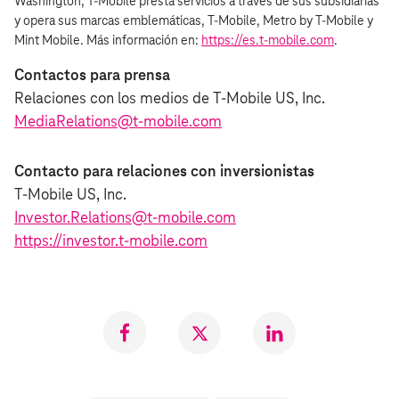
Washington, T‑Mobile presta servicios a través de sus subsidiarias
y opera sus marcas emblemáticas, T‑Mobile, Metro by T‑Mobile y
Mint Mobile. Más información en:
https://es.t‑mobile.com
.
Contactos para prensa
Relaciones con los medios de T‑Mobile US, Inc.
MediaRelations@t‑mobile.com
Contacto para relaciones con inversionistas
T‑Mobile US, Inc.
Investor.Relations@t‑mobile.com
https://investor.t‑mobile.com
Compartir
Compartir
Compartr
en
en
en
Facebook
Twitter
LinkedIn