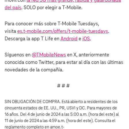
móvil con
la red 5G más grande, rápida y galardonada
del país
. SOLO por elegir a T‑Mobile.
Para conocer más sobre T‑Mobile Tuesdays,
visita
es.t‑mobile.com/offers/t‑mobile-tuesdays
.
Descarga la app T Life en
Android
e
iOS
.
Síguenos en
@TMobileNews
en X, anteriormente
conocida como Twitter, para estar al día con las últimas
novedades de la compañía.
# # #
SIN OBLIGACIÓN DE COMPRA. Está abierto a residentes de los
cincuenta estados de EE. UU., PR, USVI y DC. Para mayores de
16 años. Del 4 de junio de 2024 a las 5:00 a.m. (hora del este) al
11 de junio de 2024 a las 4:59 a.m. (hora del este). Consulta el
reglamento completo en amoe.t-