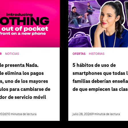
R
NOTICIAS
OFERTAS
HISTORIAS
le presenta Nada.
5 hábitos de uso de
e elimina los pagos
smartphones que todas l
es, uno de los mayores
familias deberían enseña
ulos para cambiarse de
de que empiecen las clas
or de servicio móvil
2026
|
10
minutos de lectura
julio 28, 2026
|
9
minutos de lectura