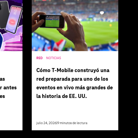
RED
NOTICIAS
Cómo T‑Mobile construyó una
as
red preparada para uno de los
r antes
eventos en vivo más grandes de
es
la historia de EE. UU.
julio 24, 2026
|
9
minutos de lectura