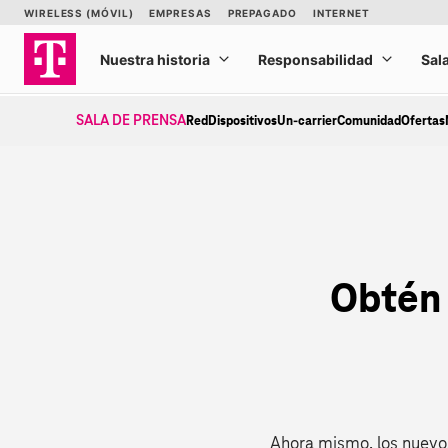
Ir
al
contenido
SALA DE PRENSA
Red
Dispositivos
Un-carrier
Comunidad
Ofertas
Obtén 
Ahora mismo, los nuevos