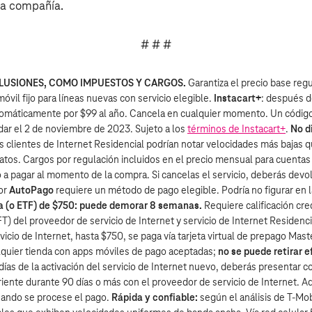
la compañía.
# # #
LUSIONES, COMO IMPUESTOS Y CARGOS.
Garantiza el precio base reg
óvil fijo para líneas nuevas con servicio elegible.
Instacart+
: después d
tomáticamente por $99 al año. Cancela en cualquier momento. Un códig
dar el 2 de noviembre de 2023. Sujeto a los
términos de Instacart+
.
No d
os clientes de Internet Residencial podrían notar velocidades más bajas q
 datos. Cargos por regulación incluidos en el precio mensual para cuenta
o a pagar al momento de la compra. Si cancelas el servicio, deberás devo
or
AutoPago
requiere un método de pago elegible. Podría no figurar en l
a (o ETF) de $750: puede demorar 8 semanas.
Requiere calificación cred
FT) del proveedor de servicio de Internet y servicio de Internet Residen
icio de Internet, hasta $750, se paga vía tarjeta virtual de prepago Mast
ualquier tienda con apps móviles de pago aceptadas;
no se puede retirar e
 días de la activación del servicio de Internet nuevo, deberás presentar
riente durante 90 días o más con el proveedor de servicio de Internet. 
 cuando se procese el pago.
Rápida y confiable:
según el análisis de T‑Mob