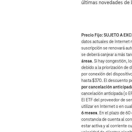
últimas novedades de 
Precio Fijo:
SUJETO A EXC
datos actuales de Internet m
suscripción se renovará au
se deberá canjear a más tar
áreas
. Si hay congestión, l
debido a la priorización de
por conexión del dispositiv
hasta $370.
El descuento p
por cancelación anticipad
cancelación anticipada (o E
El ETF del proveedor de serv
utilizar en Internet o en c
6 meses
. En el plazo de 60
constancia de cuenta al cor
estar activa y al corriente