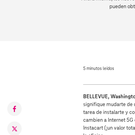
pueden obte
5 minutos leídos
BELLEVUE, Washingto
signifique mudarte de c
Compartir
tarea de instalarte y c
en
cambien a Internet 5G 
Facebook
Instacart (¡un valor to
Compartir