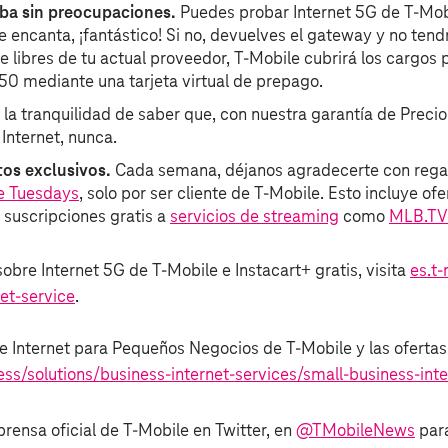
ba sin preocupaciones.
Puedes probar Internet 5G de T‑Mob
te encanta, ¡fantástico! Si no, devuelves el gateway y no ten
 libres de tu actual proveedor, T‑Mobile cubrirá los cargos 
50 mediante una tarjeta virtual de prepago.
 la tranquilidad de saber que, con nuestra garantía de Precio
 Internet, nunca.
os exclusivos.
Cada semana, déjanos agradecerte con regal
e Tuesdays
, solo por ser cliente de T‑Mobile. Esto incluye of
 suscripciones gratis a
servicios de streaming
como
MLB.TV
bre Internet 5G de T‑Mobile e Instacart+ gratis, visita
es.t
net-service
.
 Internet para Pequeños Negocios de T‑Mobile y las ofertas,
ss/solutions/business-internet-services/small-business-inte
prensa oficial de T‑Mobile en Twitter, en
@TMobileNews
para