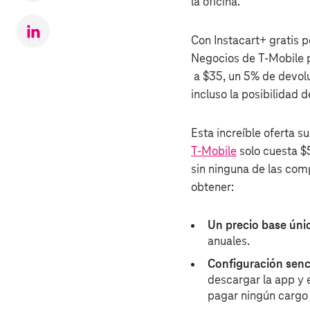
la oficina.
en
Twitter
Compartr
Con Instacart+ gratis p
en
Negocios de T‑Mobile p
LinkedIn
a $35, un 5% de devoluc
incluso la posibilidad 
Esta increíble oferta s
T‑Mobile
solo cuesta $5
sin ninguna de las com
obtener:
Un precio base úni
anuales.
Configuración senci
descargar la app y 
pagar ningún cargo 