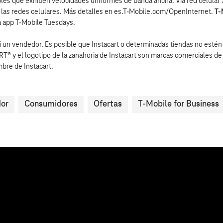
bles que exhiben velocidades uniformes de banda ancha. Vía red celular 
 las redes celulares. Más detalles en es.T‑Mobile.com/OpenInternet.
T‑
la app T‑Mobile Tuesdays.
ni un vendedor. Es posible que Instacart o determinadas tiendas no estén
T® y el logotipo de la zanahoria de Instacart son marcas comerciales de
bre de Instacart.
or
Consumidores
Ofertas
T-Mobile for Business