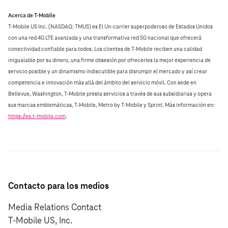
Acerca de T‑Mobile
T‑Mobile US Inc. (NASDAQ: TMUS) es El Un‑carrier superpoderoso de Estados Unidos
con una red 4G LTE avanzada y una transformativa red 5G nacional que ofrecerá
conectividad confiable para todos. Los clientes de T‑Mobile reciben una calidad
inigualable por su dinero, una firme obsesión por ofrecerles la mejor experiencia de
servicio posible y un dinamismo indiscutible para disrumpir el mercado y así crear
competencia e innovación más allá del ámbito del servicio móvil. Con sede en
Bellevue, Washington, T‑Mobile presta servicios a través de sus subsidiarias y opera
sus marcas emblemáticas, T‑Mobile, Metro by T‑Mobile y Sprint. Más información en:
https://es.t‑mobile.com
.
Contacto para los medios
Media Relations Contact
T-Mobile US, Inc.