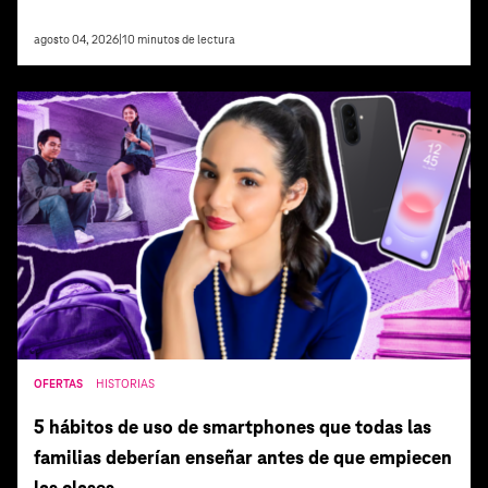
agosto 04, 2026
|
10
minutos de lectura
OFERTAS
HISTORIAS
5 hábitos de uso de smartphones que todas las
familias deberían enseñar antes de que empiecen