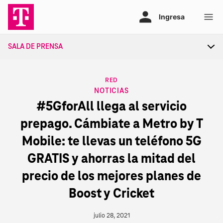
Ir
al
contenido
SALA DE PRENSA
Tog
sec
nav
CATEGORY
RED
NOTICIAS
#5GforAll llega al servicio
prepago. Cámbiate a Metro by T
Mobile: te llevas un teléfono 5G
GRATIS y ahorras la mitad del
precio de los mejores planes de
Boost y Cricket
julio 28, 2021