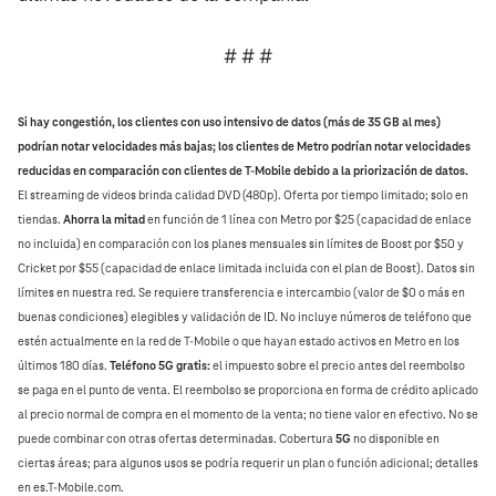
# # #
Si hay congestión, los clientes con uso intensivo de datos (más de 35 GB al mes)
podrían notar velocidades más bajas; los clientes de Metro podrían notar velocidades
reducidas en comparación con clientes de T‑Mobile debido a la priorización de datos.
El streaming de videos brinda calidad DVD (480p). Oferta por tiempo limitado; solo en
tiendas.
Ahorra la mitad
en función de 1 línea con Metro por $25 (capacidad de enlace
no incluida) en comparación con los planes mensuales sin límites de Boost por $50 y
Cricket por $55 (capacidad de enlace limitada incluida con el plan de Boost). Datos sin
límites en nuestra red. Se requiere transferencia e intercambio (valor de $0 o más en
buenas condiciones) elegibles y validación de ID. No incluye números de teléfono que
estén actualmente en la red de T‑Mobile o que hayan estado activos en Metro en los
últimos 180 días.
Teléfono 5G gratis:
el impuesto sobre el precio antes del reembolso
se paga en el punto de venta. El reembolso se proporciona en forma de crédito aplicado
al precio normal de compra en el momento de la venta; no tiene valor en efectivo. No se
puede combinar con otras ofertas determinadas. Cobertura
5G
no disponible en
ciertas áreas; para algunos usos se podría requerir un plan o función adicional; detalles
en es.T‑Mobile.com.