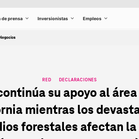
Negocios
RED
DECLARACIONES
CATEGORY
continúa su apoyo al área 
ornia mientras los devast
ios forestales afectan la