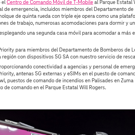
 el
Centro de Comando Móvil de T‑Mobile
al Parque Estatal 
nal de emergencia, incluidos miembros del Departamento d
molque de quinta rueda con triple eje opera como una plata
iones de trabajo, numerosas acomodaciones para dormir y u
esplegando una segunda casa móvil para acomodar a más 
riority para miembros del Departamento de Bomberos de Lo
 región con dispositivos 5G SA con nuestro servicio de resca
oporcionando conectividad a agencias y personal de emerge
riority, antenas 5G externas y eSIMs en el puesto de coman
owl, puestos de comando de incendios en Palisades en Zum
to de comando en el Parque Estatal Will Rogers.