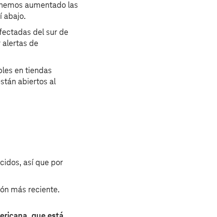
y hemos aumentado las
í abajo.
afectadas del sur de
r alertas de
bles en tiendas
stán abiertos al
idos, así que por
ión más reciente.
ericana, que está