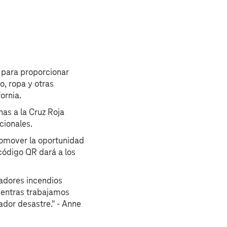
 para proporcionar
o, ropa y otras
ornia.
as a la Cruz Roja
cionales.
romover la oportunidad
 código QR dará a los
adores incendios
ientras trabajamos
ador desastre." - Anne