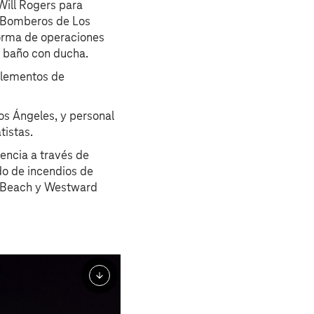
Will Rogers para
e Bomberos de Los
forma de operaciones
n baño con ducha.
elementos de
s Ángeles, y personal
tistas.
ncia a través de
do de incendios de
a Beach y Westward