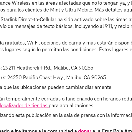
ance Wireless en las áreas afectadas que no lo tengan ya, 
s para los clientes de Mint y Ultra Mobile. Más detalles aqu
 Starlink Direct-to-Cellular ha sido activado sobre las áreas 
nvío de mensajes de texto básicos, incluyendo al 911, y recibi
a gratuitos, Wi-Fi, opciones de carga y más estarán disponi
os lugares según lo permitan las condiciones. Estos lugares e
s
: 29211 Heathercliff Rd., Malibu, CA 90265
ark
: 24250 Pacific Coast Hwy., Malibu, CA 90265
ya que las ubicaciones pueden cambiar diariamente.
án temporalmente cerradas o funcionando con horarios reduc
localizador de tiendas
para actualizaciones.
zando esta publicación en la sala de prensa con la informac
ado e invitamos a la comunidad a
donar
a la Cruz Roja Am