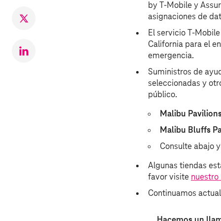
by T‑Mobile y Assur
Facebook
asignaciones de dato
Compartir
en
El servicio T‑Mobile
Twitter
California para el e
Compartr
emergencia.
en
Suministros de ayud
LinkedIn
seleccionadas y otr
público.
Malibu Pavilion
Malibu Bluffs P
Consulte abajo 
Algunas tiendas est
favor visite
nuestro 
Continuamos actuali
Hacemos un llam