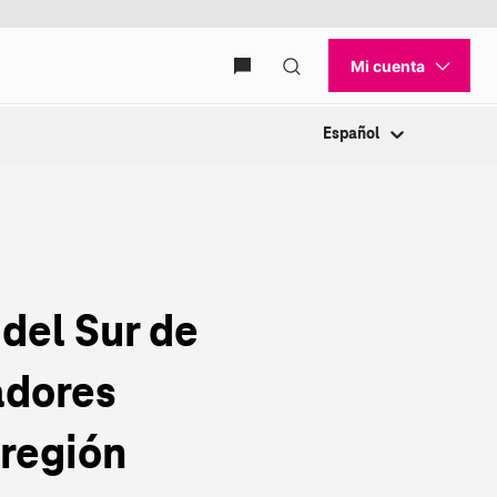
Español
del Sur de
adores
 región