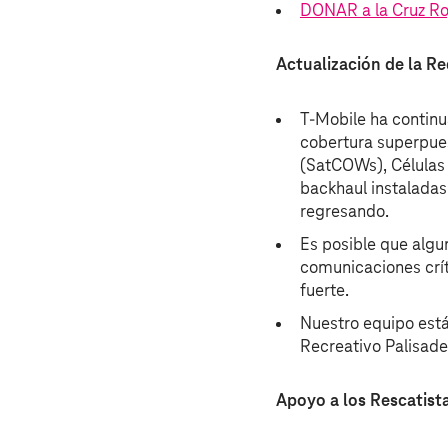
DONAR a la Cruz Ro
Actualización de la R
T‑Mobile ha continu
cobertura superpues
(SatCOWs), Células 
backhaul instaladas
regresando.
Es posible que algu
comunicaciones crít
fuerte.
Nuestro equipo está 
Recreativo Palisade
Apoyo a los Rescatist