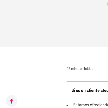
23 minutos leídos
Si es un cliente af
Compartir
Estamos ofreciendo 
en