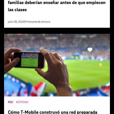
familias deberían enseñar antes de que empiecen
las clases
julio 28, 2026
|
9
minutos de lectura
RED
NOTICIAS
Cómo T‑Mobile construyó una red preparada