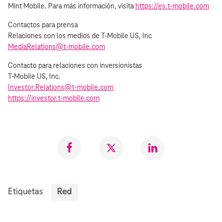
Mint Mobile. Para más información, visita
https://es.t‑mobile.com
Contactos para prensa
Relaciones con los medios de T‑Mobile US, Inc
MediaRelations@t‑mobile.com
Contacto para relaciones con inversionistas
T‑Mobile US, Inc.
Investor.Relations@t‑mobile.com
https://investor.t‑mobile.com
Compartir
Compartir
Compartr
en
en
en
Facebook
Twitter
LinkedIn
Etiquetas
Red