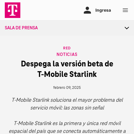
Ir
al
contenido
SALA DE PRENSA
Tog
sec
nav
CATEGORY
RED
NOTICIAS
Despega la versión beta de
T‑Mobile Starlink
febrero 09, 2025
T‑Mobile Starlink soluciona el mayor problema del
servicio móvil: las zonas sin señal
T‑Mobile Starlink es la primera y única red móvil
espacial del país que se conecta automáticamente a