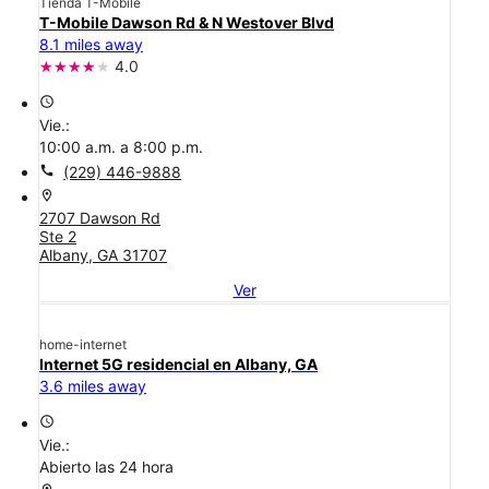
Tienda T-Mobile
T-Mobile Dawson Rd & N Westover Blvd
8.1 miles away
4.0
access_time
Vie.:
10:00 a.m. a 8:00 p.m.
call
(229) 446-9888
location_on
2707 Dawson Rd
Ste 2
Albany, GA 31707
Ver
home-internet
Internet 5G residencial en Albany, GA
3.6 miles away
access_time
Vie.:
Abierto las 24 hora