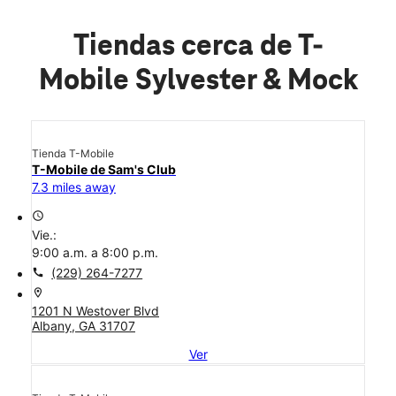
Tiendas cerca de T-
Mobile Sylvester & Mock
Tienda T-Mobile
T-Mobile de Sam's Club
7.3 miles away
access_time
Vie.:
9:00 a.m. a 8:00 p.m.
call
(229) 264-7277
location_on
1201 N Westover Blvd
Albany, GA 31707
Ver