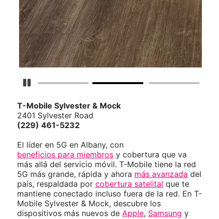
Detener carrusel
T-Mobile
Sylvester & Mock
2401 Sylvester Road
(229) 461-5232
El líder en 5G en Albany, con
beneficios para miembros
y cobertura que va
más allá del servicio móvil. T-Mobile tiene la red
5G más grande, rápida y ahora
más avanzada
del
país, respaldada por
cobertura satelital
que te
mantiene conectado incluso fuera de la red. En T-
Mobile Sylvester & Mock, descubre los
dispositivos más nuevos de
Apple
,
Samsung
y