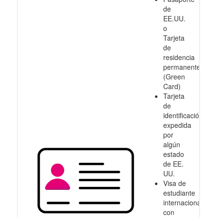
de
EE.UU.
o
Tarjeta
de
residencia
permanente
(Green
Card)
Tarjeta
de
identificación
expedida
por
algún
estado
de EE.
UU.
Visa de
estudiante
internacional
con