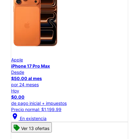
Apple
iPhone 17 Pro Max
Desde
$50.00 al mes
por 24 meses
Hoy
$0.00
de pago inicial + impuestos
Precio normal: $1,199.99
location_on
En existencia
Ver 13 ofertas