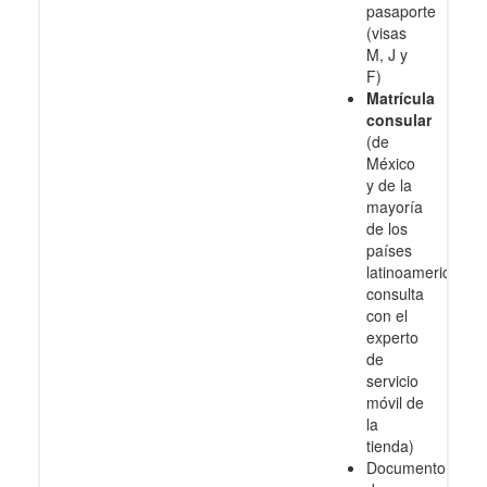
pasaporte
(visas
M, J y
F)
Matrícula
consular
(de
México
y de la
mayoría
de los
países
latinoamericanos
consulta
con el
experto
de
servicio
móvil de
la
tienda)
Documento