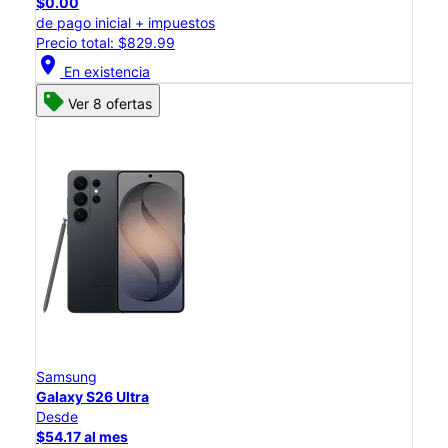
$0.00
de pago inicial + impuestos
Precio total: $829.99
location_on
En existencia
Ver 8 ofertas
Samsung
Galaxy S26 Ultra
Desde
$54.17 al mes