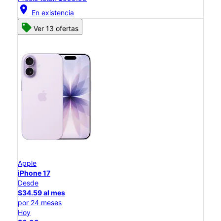
location_on
En existencia
Ver 13 ofertas
Apple
iPhone 17
Desde
$34.59 al mes
por 24 meses
Hoy