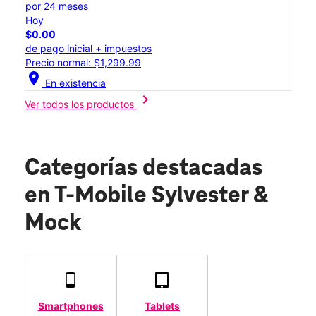
por 24 meses
Hoy
$0.00
de pago inicial + impuestos
Precio normal: $1,299.99
location_on
En existencia
chevron_right
Ver todos los productos
Categorías destacadas
en T-Mobile Sylvester &
Mock
Smartphones
Tablets