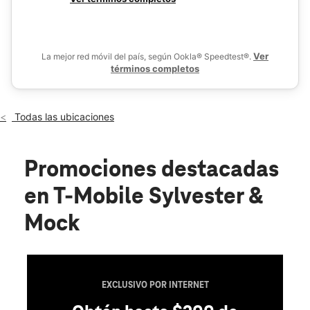
Mié.:
10:00 a.m. a 7:00 p.m.
De
Jue.:
10:00 a.m. a 7:00 p.m.
location_on
2401 Sylvester Road Albany, GA 31705
Ver
La mejor red móvil del país, según Ookla® Speedtest®.
términos completos
Todas las ubicaciones
Promociones destacadas
en T-Mobile Sylvester &
Mock
EXCLUSIVO POR INTERNET