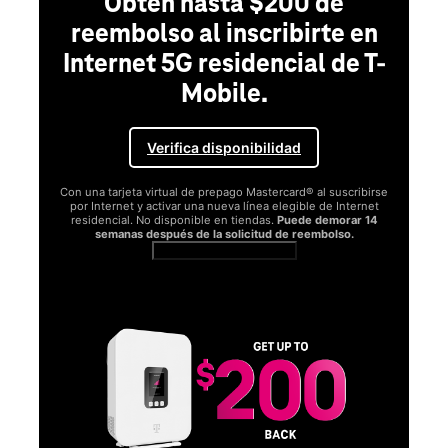
Obtén hasta $200 de
reembolso al inscribirte en
Internet 5G residencial de T-
Mobile.
Verifica disponibilidad
Con una tarjeta virtual de prepago Mastercard® al suscribirse
por Internet y activar una nueva línea elegible de Internet
residencial. No disponible en tiendas.
Puede demorar 14
semanas después de la solicitud de reembolso.
Ver términos completos
SA
D
S
Obt
fun