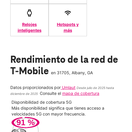
Relojes
Hotspots y
inteligentes
más
Rendimiento de la red de
T-Mobile
en
31705
, Albany, GA
Datos proporcionados por
Umlaut
Desde julio de 2025 hasta
Consulte el
mapa de cobertura
diciembre de 2025
Disponibilidad de cobertura 5G
Velo
ad
Más disponibilidad significa que tienes acceso a
Mayo
le.
velocidades 5G con mayor frecuencia.
vide
91
%
41
85
%