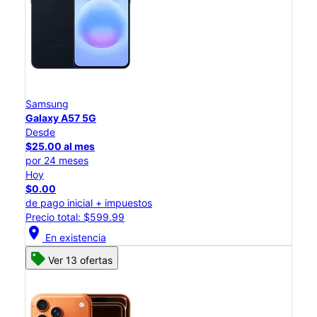
Samsung
Galaxy A57 5G
Desde
$25.00 al mes
por 24 meses
Hoy
$0.00
de pago inicial + impuestos
Precio total: $599.99
location_on
En existencia
Ver 13 ofertas