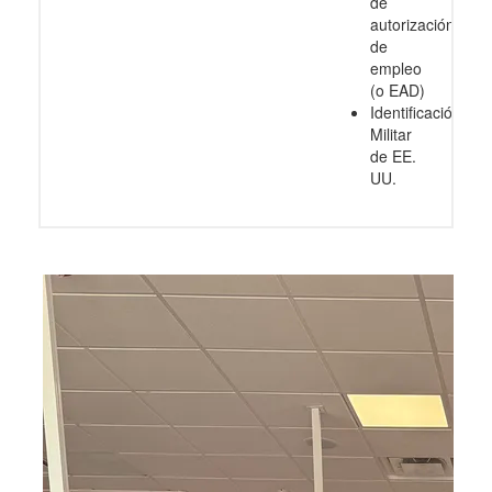
de
autorización
de
empleo
(o EAD)
Identificación
Militar
de EE.
UU.