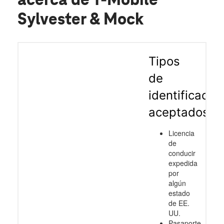
acerca de T-Mobile
Sylvester & Mock
Tipos
de
identificació
aceptados
Licencia
de
conducir
expedida
por
algún
estado
de EE.
UU.
Pasaporte