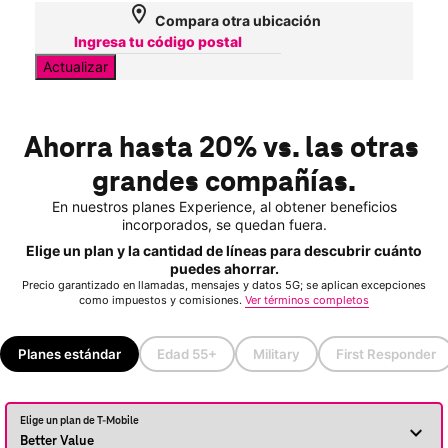
location_on
Compara otra ubicación
Actualizar