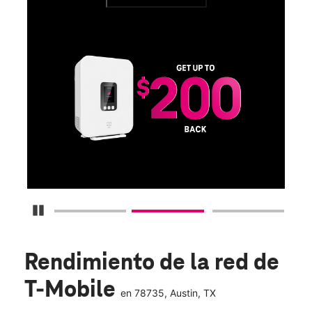
Ver términos completos
SA
D
S
Obt
fun
O
Detener carrusel
Rendimiento de la red de
T-Mobile
en
78735
, Austin, TX