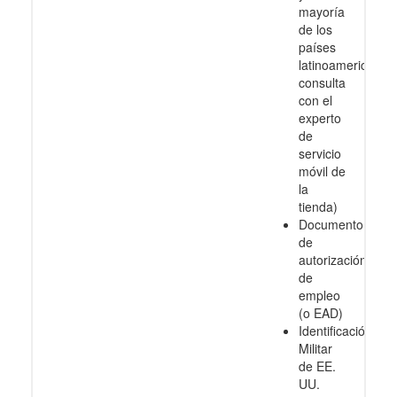
mayoría
de los
países
latinoamericanos
consulta
con el
experto
de
servicio
móvil de
la
tienda)
Documento
de
autorización
de
empleo
(o EAD)
Identificación
Militar
de EE.
UU.