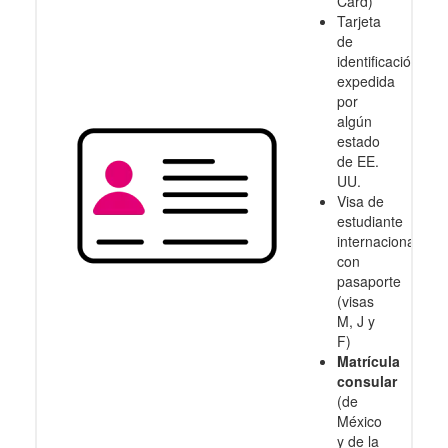
Card)
Tarjeta
de
identificación
expedida
por
algún
estado
de EE.
UU.
Visa de
estudiante
internacional
con
pasaporte
(visas
M, J y
F)
Matrícula
consular
(de
México
y de la