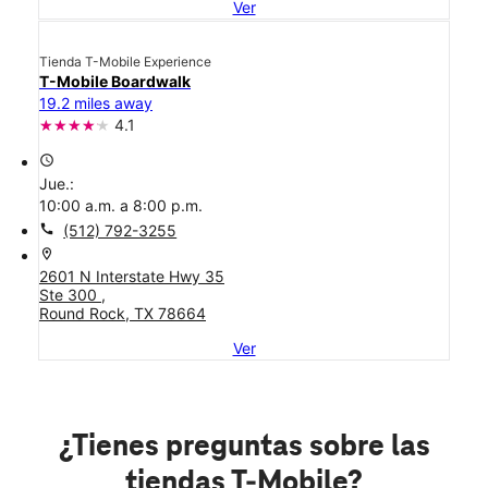
Ver
Tienda T-Mobile Experience
T-Mobile Boardwalk
19.2 miles away
4.1
access_time
Jue.:
10:00 a.m. a 8:00 p.m.
call
(512) 792-3255
location_on
2601 N Interstate Hwy 35
Ste 300 ,
Round Rock, TX 78664
Ver
¿Tienes preguntas sobre las
tiendas T-Mobile?