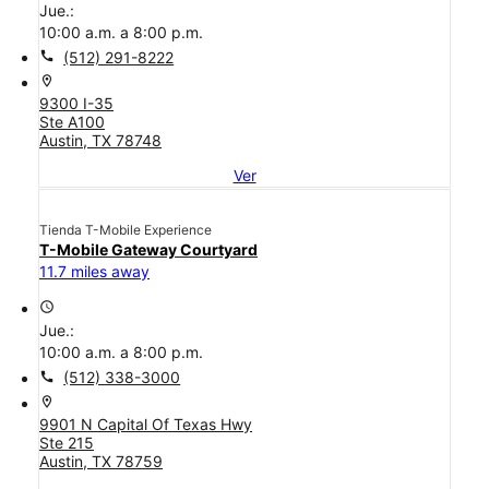
Jue.:
10:00 a.m. a 8:00 p.m.
call
(512) 291-8222
location_on
9300 I-35
Ste A100
Austin, TX 78748
Ver
Tienda T-Mobile Experience
T-Mobile Gateway Courtyard
11.7 miles away
access_time
Jue.:
10:00 a.m. a 8:00 p.m.
call
(512) 338-3000
location_on
9901 N Capital Of Texas Hwy
Ste 215
Austin, TX 78759