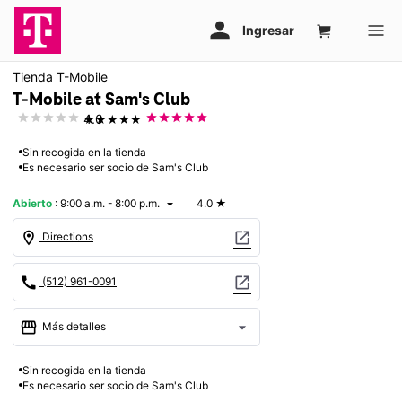
Tienda T-Mobile
T-Mobile at Sam's Club
★★★★★
4.0
Sin recogida en la tienda
Es necesario ser socio de Sam's Club
Abierto
:
9:00 a.m. - 8:00 p.m.
4.0
★
arrow_drop_down
location_on
open_in_new
Directions
call
open_in_new
(512) 961-0091
storefront
arrow_drop_down
Más detalles
Abrir
access_time
Sin recogida en la tienda
Jue.:
9:00 a.m. a 8:00 p.m.
Es necesario ser socio de Sam's Club