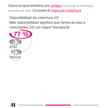
Datos proporcionados por
Umlaut
Desde julio de 2025 hasta
Consulte el
mapa de cobertura
diciembre de 2025
Disponibilidad de cobertura 5G
Velo
ad
Más disponibilidad significa que tienes acceso a
Mayo
le.
velocidades 5G con mayor frecuencia.
vide
77
%
181
90
%
Mbp
AT&T
63
%
Verizon
Veri
100
Mbp
AT&
43
Mbp
Detener carrusel