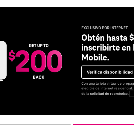
EXCLUSIVO POR INTERNET
Obtén hasta $
inscribirte en
Mobile.
Verifica disponibilidad
Con una tarjeta virtual de prepag
elegible de Internet residencial
de la solicitud de reembolso.
V