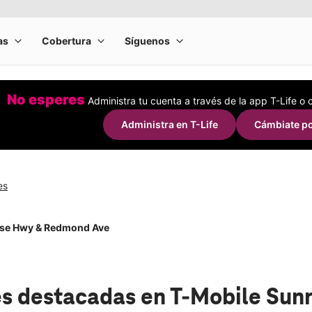
No esperes
Administra tu cuenta a través de la app T-Life o
Administra en T-Life
Cámbiate po
es
ise Hwy & Redmond Ave
s destacadas
en T-Mobile Sun