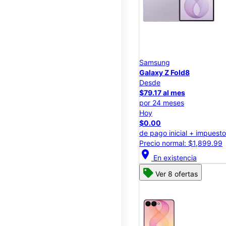
Samsung
Galaxy Z Fold8
Desde
$79.17 al mes
por 24 meses
Hoy
$0.00
de pago inicial + impuest
Precio normal: $1,899.99
location_on
En existencia
Ver 8 ofertas