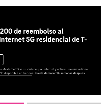
200 de reembolso al
 Internet 5G residencial de T-
o Mastercard® al suscribirse por Internet y activar una nueva línea
. No disponible en tiendas.
Puede demorar 14 semanas después
er términos completos