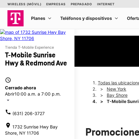
Tienda T-Mobile Experience
T-Mobile Sunrise
Hwy & Redmond Ave
access_time
Todas las ubicacion
Cerrado ahora
New York
Abrir
10:00 a.m. a 7:00 p.m.
Bay Shore
arrow_drop_down
T-Mobile Sunr
call
(631) 206-3727
location_on
1732 Sunrise Hwy Bay
Promocione
Shore, NY 11706