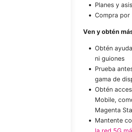
Planes y asi
Compra por I
Ven y obtén más
Obtén ayuda 
ni guiones
Prueba ante
gama de dis
Obtén acceso
Mobile, como
Magenta Sta
Mantente co
la red 5G má