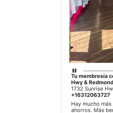
Detener carrusel
Tu membresía co
Hwy & Redmond
1732 Sunrise Hw
+16312063727
Hay mucho más e
ahorros. Más ben