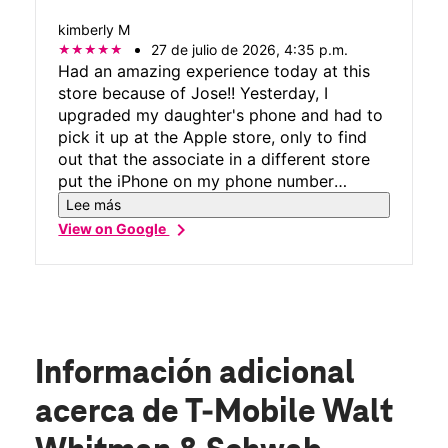
kimberly M
27 de julio de 2026, 4:35 p.m.
Had an amazing experience today at this
store because of Jose!! Yesterday, I
upgraded my daughter's phone and had to
pick it up at the Apple store, only to find
out that the associate in a different store
put the iPhone on my phone number
instead of my daughter's. Needless to say,
Lee más
we had to go to T-mobile to have the
chevron_right
View on Google
numbers switched to the correct phones.
We happened upon this location and were
lucky to get Jose to help us! Not only was
he knowledgeable, he was patient,
personable and extremely kind! This store
is out of the way for me, but in the future, I
Información adicional
will definitely go back there for any issues I
may have. Thank you Jose!!
acerca de T-Mobile Walt