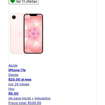
Ver 11 ofertas
Apple
iPhone 17e
Desde
$25.00 al mes
por 24 meses
Hoy
$0.00
de pago inicial + impuestos
Precio total: $599.99