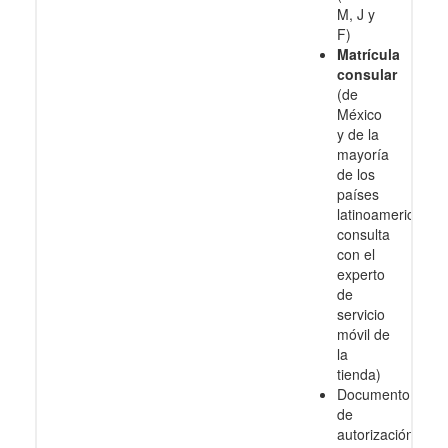
M, J y
F)
Matrícula
consular
(de
México
y de la
mayoría
de los
países
latinoamericanos
consulta
con el
experto
de
servicio
móvil de
la
tienda)
Documento
de
autorización