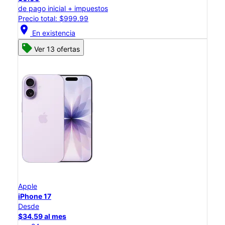
de pago inicial + impuestos
Precio total: $999.99
location_on
En existencia
Ver 13 ofertas
Apple
iPhone 17
Desde
$34.59 al mes