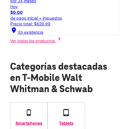
por 24 meses
Hoy
$0.00
de pago inicial + impuestos
Precio total: $829.99
location_on
En existencia
chevron_right
Ver todos los productos
Categorías destacadas
en T-Mobile Walt
Whitman & Schwab
Smartphones
Tablets