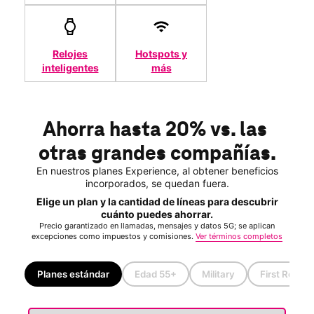
Relojes
Hotspots y
inteligentes
más