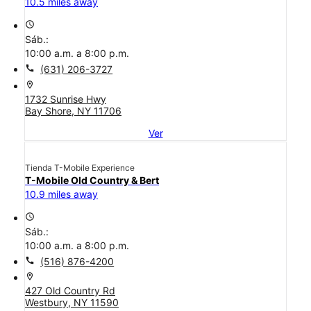
10.5 miles away
access_time
Sáb.:
10:00 a.m. a 8:00 p.m.
call
(631) 206-3727
location_on
1732 Sunrise Hwy
Bay Shore, NY 11706
Ver
Tienda T-Mobile Experience
T-Mobile Old Country & Bert
10.9 miles away
access_time
Sáb.:
10:00 a.m. a 8:00 p.m.
call
(516) 876-4200
location_on
427 Old Country Rd
Westbury, NY 11590