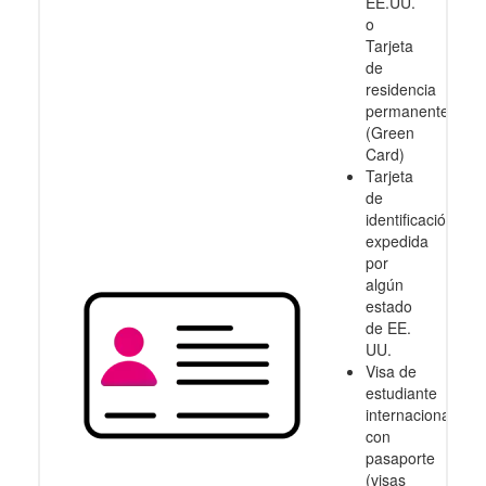
EE.UU.
o
Tarjeta
de
residencia
permanente
(Green
Card)
Tarjeta
de
identificación
expedida
por
algún
estado
de EE.
UU.
Visa de
estudiante
internacional
con
pasaporte
(visas