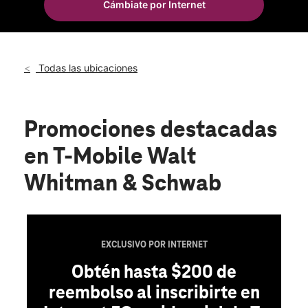
Cámbiate por Internet
Vie.:
10:00 a.m. a 8:00 p.m.
location_on
301 Walt Whitman Rd Huntington Station, NY 11746
Todas las ubicaciones
Promociones destacadas
en T-Mobile Walt
Whitman & Schwab
 INTERNET
a $200 de
nscribirte en