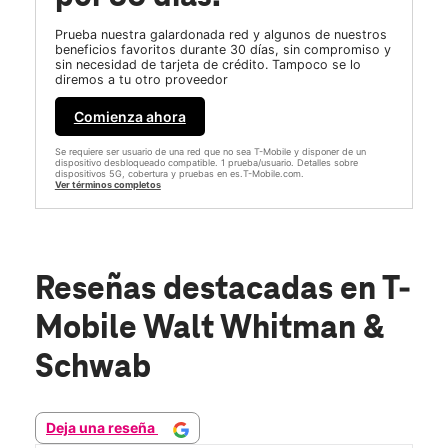
Prueba nuestra galardonada red y algunos de nuestros
beneficios favoritos durante 30 días, sin compromiso y
sin necesidad de tarjeta de crédito. Tampoco se lo
diremos a tu otro proveedor
Comienza ahora
Se requiere ser usuario de una red que no sea T-Mobile y disponer de un
dispositivo desbloqueado compatible. 1 prueba/usuario. Detalles sobre
dispositivos 5G, cobertura y pruebas en es.T-Mobile.com.
Ver términos completos
Reseñas destacadas
en T-
Mobile Walt Whitman &
Schwab
Deja una reseña