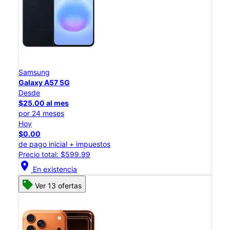
Samsung
Galaxy A57 5G
Desde
$25.00 al mes
por 24 meses
Hoy
$0.00
de pago inicial + impuestos
Precio total: $599.99
location_on
En existencia
Ver 13 ofertas