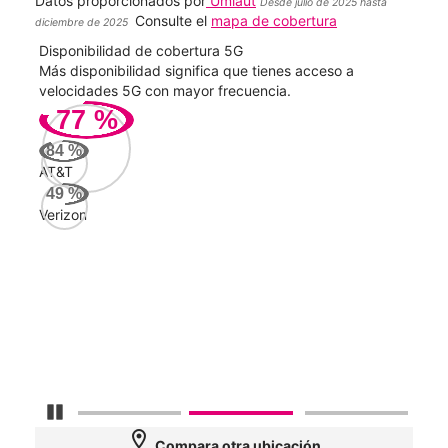
Datos proporcionados por
Umlaut
Desde julio de 2025 hasta
Consulte el
mapa de cobertura
diciembre de 2025
idad de cobertura 5G
Velocidad de descar
bilidad significa que tienes acceso a
Mayor velocidad sign
s 5G con mayor frecuencia.
videollamadas sin pr
%
72
Mbps
Verizon
70
Mbps
AT&T
32
Mbps
Detener carrusel
location_on
Compara otra ubicación