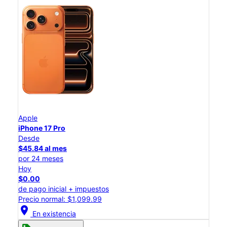
Apple
iPhone 17 Pro
Desde
$45.84 al mes
por 24 meses
Hoy
$0.00
de pago inicial + impuestos
Precio normal: $1,099.99
location_on
En existencia