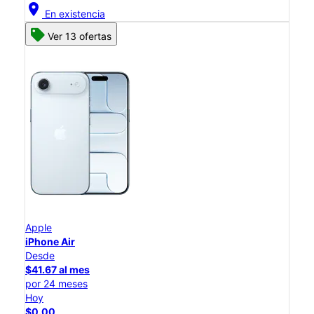
location_on
En existencia
Ver 13 ofertas
Apple
iPhone Air
Desde
$41.67 al mes
por 24 meses
Hoy
$0.00