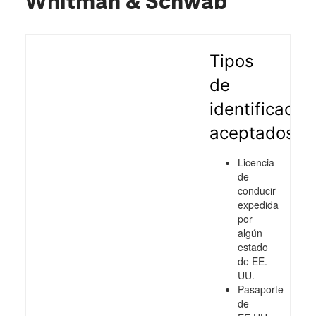
Whitman & Schwab
Tipos
de
identificació
aceptados
Licencia
de
conducir
expedida
por
algún
estado
de EE.
UU.
Pasaporte
de