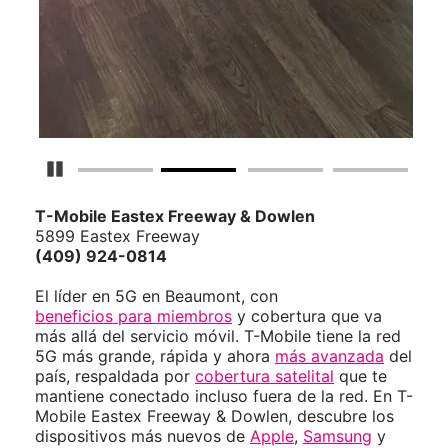
Detener carrusel
T-Mobile
Eastex Freeway & Dowlen
5899 Eastex Freeway
(409) 924-0814
El líder en 5G en Beaumont, con
beneficios para miembros
y cobertura que va
más allá del servicio móvil. T-Mobile tiene la red
5G más grande, rápida y ahora
más avanzada
del
país, respaldada por
cobertura satelital
que te
mantiene conectado incluso fuera de la red. En T-
Mobile Eastex Freeway & Dowlen, descubre los
dispositivos más nuevos de
Apple
,
Samsung
y