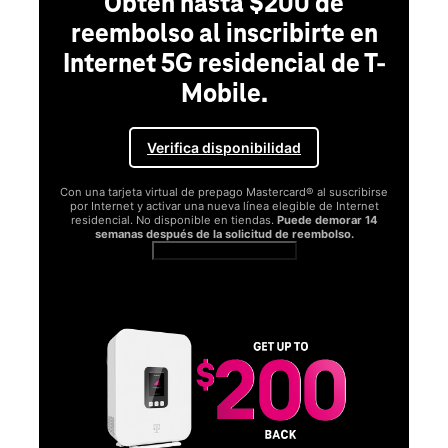
Obtén hasta $200 de
reembolso al inscribirte en
Internet 5G residencial de T-
Mobile.
Verifica disponibilidad
Con una tarjeta virtual de prepago Mastercard® al suscribirse
por Internet y activar una nueva línea elegible de Internet
residencial. No disponible en tiendas.
Puede demorar 14
semanas después de la solicitud de reembolso.
Ver términos completos
SA
D
S
Obt
fun