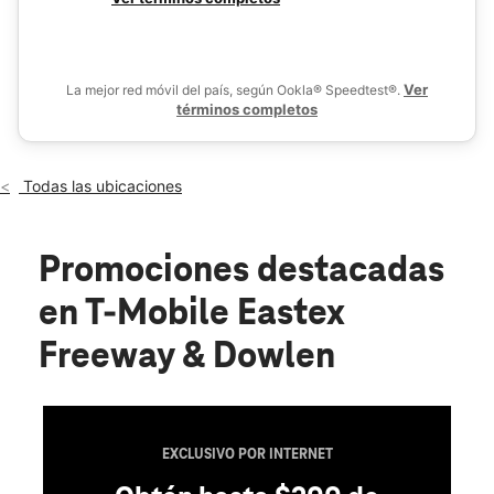
Sáb.:
10:00 a.m. a 8:00 p.m.
De
Dom.:
12:00 p.m. a 6:00 p.m.
location_on
5899 Eastex Freeway Suite 100 Beaumont, TX 77706
Ver
La mejor red móvil del país, según Ookla® Speedtest®.
términos completos
Todas las ubicaciones
Promociones destacadas
en T-Mobile Eastex
Freeway & Dowlen
EXCLUSIVO POR INTERNET