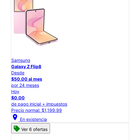
Samsung
Galaxy Z Flip8
Desde
$50.00 al mes
por 24 meses
Hoy
$0.00
de pago inicial + impuestos
Precio normal: $1,199.99
location_on
En existencia
Ver 6 ofertas