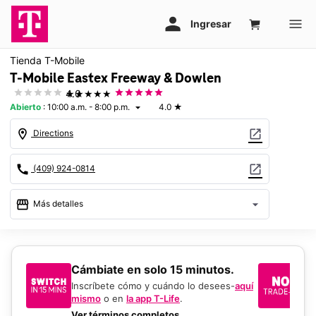
Tienda T-Mobile
T-Mobile Eastex Freeway & Dowlen
★★★★★
4.0
Abierto
:
10:00 a.m. - 8:00 p.m.
4.0
★
arrow_drop_down
location_on
open_in_new
Directions
call
open_in_new
(409) 924-0814
storefront
arrow_drop_down
Más detalles
Abrir
access_time
Lun.:
10:00 a.m. a 8:00 p.m.
Mar.:
10:00 a.m. a 8:00 p.m.
​​​​​​​Cámbiate en solo 15 minutos.
Si
Mié.:
10:00 a.m. a 8:00 p.m.
un
Inscríbete cómo y cuándo lo desees-
aquí
Jue.:
10:00 a.m. a 8:00 p.m.
mismo
o en
la app T-Life
.
Us
Vie.:
10:00 a.m. a 8:00 p.m.
en
Ver términos completos