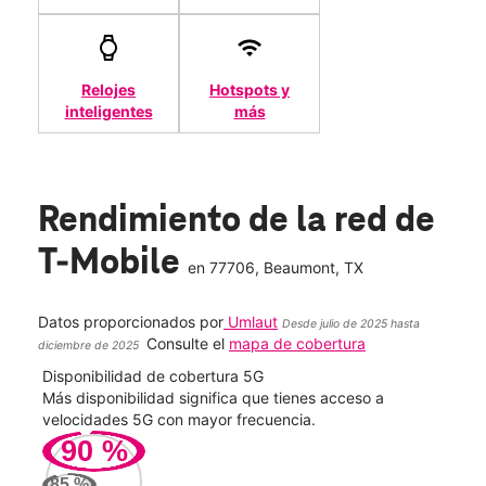
Relojes
Hotspots y
inteligentes
más
Rendimiento de la red de
T-Mobile
en
77706
, Beaumont, TX
Datos proporcionados por
Umlaut
Desde julio de 2025 hasta
Consulte el
mapa de cobertura
diciembre de 2025
Disponibilidad de cobertura 5G
Velo
ad
Más disponibilidad significa que tienes acceso a
Mayo
le.
velocidades 5G con mayor frecuencia.
vide
90
%
233
85
%