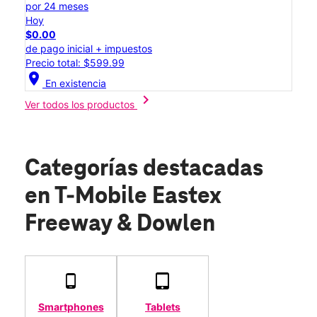
por 24 meses
Hoy
$0.00
de pago inicial + impuestos
Precio total: $599.99
location_on
En existencia
chevron_right
Ver todos los productos
Categorías destacadas
en T-Mobile Eastex
Freeway & Dowlen
Smartphones
Tablets