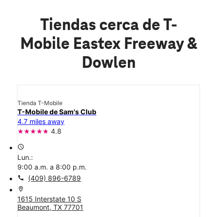
Tiendas cerca de T-
Mobile Eastex Freeway &
Dowlen
Tienda T-Mobile
T-Mobile de Sam's Club
4.7 miles away
4.8
access_time
Lun.:
9:00 a.m. a 8:00 p.m.
call
(409) 896-6789
location_on
1615 Interstate 10 S
Beaumont, TX 77701