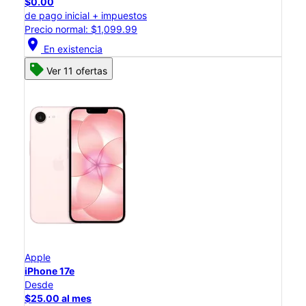
$0.00
de pago inicial + impuestos
Precio normal: $1,099.99
location_on
En existencia
Ver 11 ofertas
Apple
iPhone 17e
Desde
$25.00 al mes