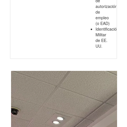
de
autorización
de
empleo
(o EAD)
Identificación
Militar
de EE.
UU.