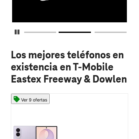
O
Detener carrusel
Los mejores teléfonos en
existencia
en T-Mobile
Eastex Freeway & Dowlen
Ver 9 ofertas