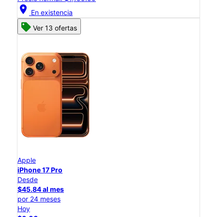
location_on
En existencia
Ver 13 ofertas
Apple
iPhone 17 Pro
Desde
$45.84 al mes
por 24 meses
Hoy