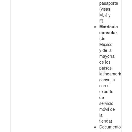
pasaporte
(visas
M, J y
F)
Matrícula
consular
(de
México
y de la
mayoría
de los
países
latinoamericanos
consulta
con el
experto
de
servicio
móvil de
la
tienda)
Documento