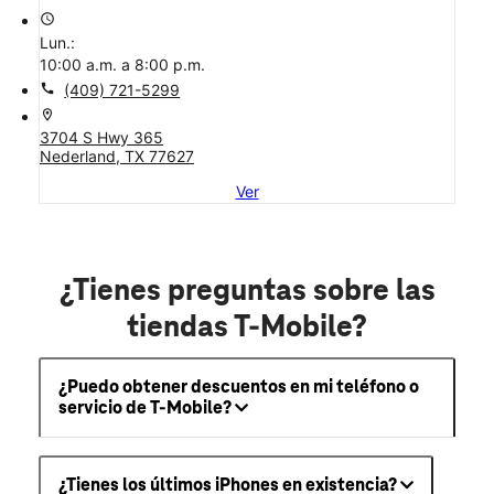
access_time
Lun.:
10:00 a.m. a 8:00 p.m.
call
(409) 721-5299
location_on
3704 S Hwy 365
Nederland, TX 77627
Ver
¿Tienes preguntas sobre las
tiendas T-Mobile?
¿Puedo obtener descuentos en mi teléfono o
servicio de T-Mobile?
¿Tienes los últimos iPhones en existencia?