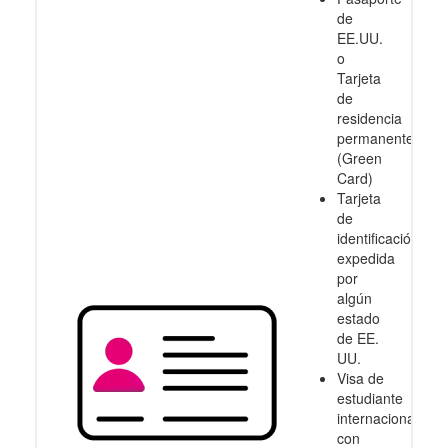
de
EE.UU.
o
Tarjeta
de
residencia
permanente
(Green
Card)
Tarjeta
de
identificación
expedida
por
algún
estado
de EE.
UU.
Visa de
estudiante
internacional
con