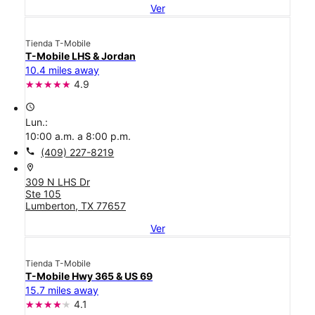
Ver
Tienda T-Mobile
T-Mobile LHS & Jordan
10.4 miles away
4.9
access_time
Lun.:
10:00 a.m. a 8:00 p.m.
call
(409) 227-8219
location_on
309 N LHS Dr
Ste 105
Lumberton, TX 77657
Ver
Tienda T-Mobile
T-Mobile Hwy 365 & US 69
15.7 miles away
4.1