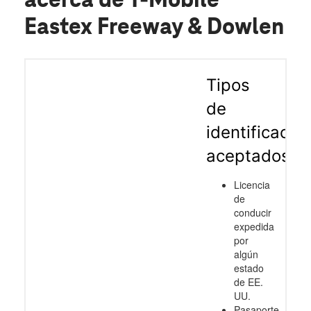
acerca de T-Mobile
Eastex Freeway & Dowlen
Tipos
de
identificació
aceptados
Licencia
de
conducir
expedida
por
algún
estado
de EE.
UU.
Pasaporte