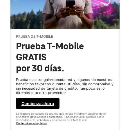
PRUEBA DE T-MOBILE
Prueba T-Mobile
GRATIS
por 30 días.
Prueba nuestra galardonada red y algunos de nuestros
beneficios favoritos durante 30 días, sin compromiso y
sin necesidad de tarjeta de crédito. Tampoco se lo
diremos a tu otro proveedor
Comienza ahora
Se requiere ser usuario de una red que no sea T-Mobile y disponer de un
dispositivo desbloqueado compatible. 1 prueba/usuario. Detalles sobre
dispositivos 5G, cobertura y pruebas en es.T-Mobile.com.
Ver términos completos