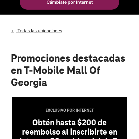
Cámbiate por Internet
Mié.:
10:00 a.m. a 8:00 p.m.
location_on
3333 Buford Drive Ste 2083B Buford, GA 30519
Todas las ubicaciones
Promociones destacadas
en T-Mobile Mall Of
Georgia
EXCLUSIVO POR INTERNET
Obtén hasta $200 de
reembolso al inscribirte en