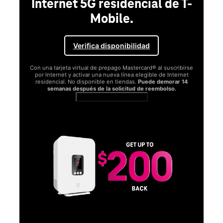
Internet 5G residencial de T-
Mobile.
Verifica disponibilidad
Con una tarjeta virtual de prepago Mastercard® al suscribirse
por Internet y activar una nueva línea elegible de Internet
residencial. No disponible en tiendas.
Puede demorar 14
semanas después de la solicitud de reembolso.
Ver términos completos
SA
D
S
Obt
fun
O