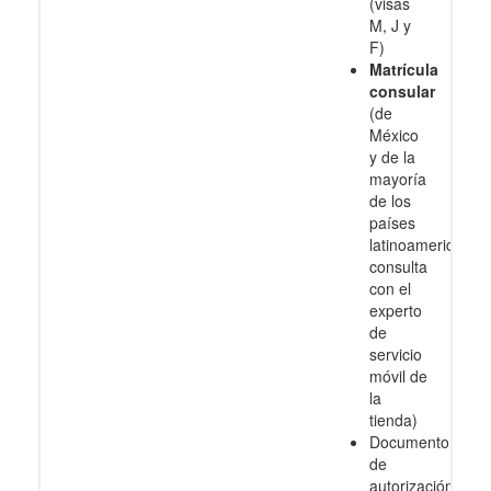
(visas
M, J y
F)
Matrícula
consular
(de
México
y de la
mayoría
de los
países
latinoamericanos
consulta
con el
experto
de
servicio
móvil de
la
tienda)
Documento
de
autorización