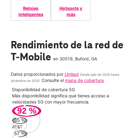
Relojes
Hotspots y
inteligentes
más
Rendimiento de la red de
T-Mobile
en
30519
, Buford, GA
Datos proporcionados por
Umlaut
Desde julio de 2025 hasta
Consulte el
mapa de cobertura
diciembre de 2025
Disponibilidad de cobertura 5G
Velo
ad
Más disponibilidad significa que tienes acceso a
Mayo
le.
velocidades 5G con mayor frecuencia.
vide
92
%
262
85
%
Mbp
AT&T
57
%