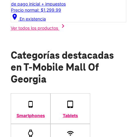
de pago inicial + impuestos
Precio normal: $1,299.99
location_on
En existencia
chevron_right
Ver todos los productos
Categorías destacadas
en T-Mobile Mall Of
Georgia
Smartphones
Tablets