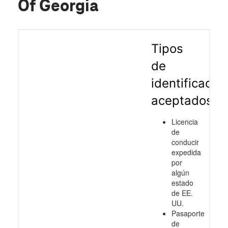
Of Georgia
Tipos
de
identificació
aceptados
Licencia
de
conducir
expedida
por
algún
estado
de EE.
UU.
Pasaporte
de