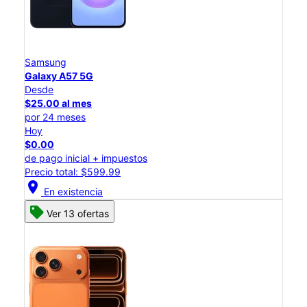
Samsung
Galaxy A57 5G
Desde
$25.00 al mes
por 24 meses
Hoy
$0.00
de pago inicial + impuestos
Precio total: $599.99
location_on
En existencia
Ver 13 ofertas