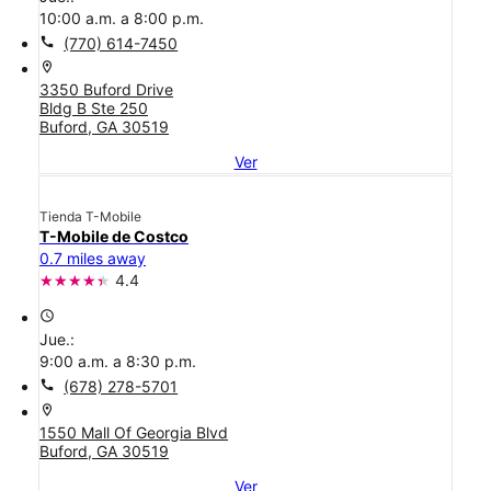
10:00 a.m. a 8:00 p.m.
call
(770) 614-7450
location_on
3350 Buford Drive
Bldg B Ste 250
Buford, GA 30519
Ver
Tienda T-Mobile
T-Mobile de Costco
0.7 miles away
4.4
access_time
Jue.:
9:00 a.m. a 8:30 p.m.
call
(678) 278-5701
location_on
1550 Mall Of Georgia Blvd
Buford, GA 30519
Ver