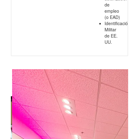
de
empleo
(o EAD)
Identificación
Militar
de EE.
UU.