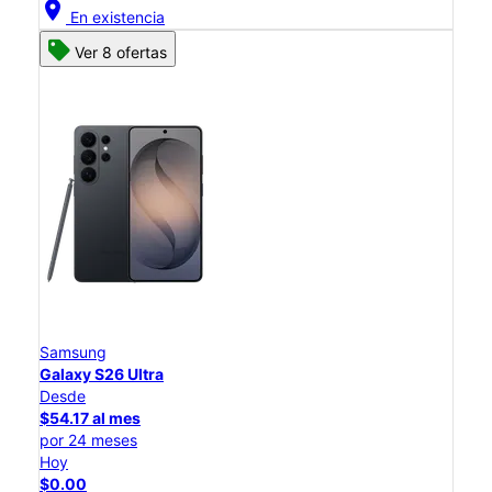
location_on
En existencia
Ver 8 ofertas
Samsung
Galaxy S26 Ultra
Desde
$54.17 al mes
por 24 meses
Hoy
$0.00