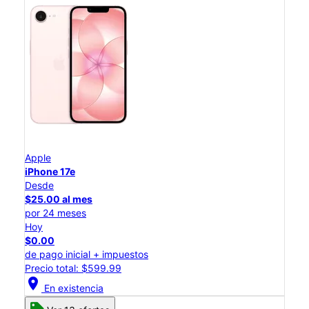
Apple
iPhone 17e
Desde
$25.00 al mes
por 24 meses
Hoy
$0.00
de pago inicial + impuestos
Precio total: $599.99
location_on
En existencia