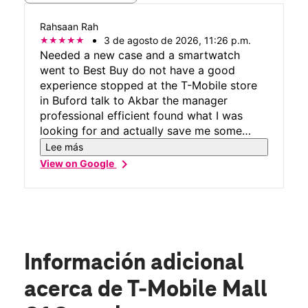
Rahsaan Rah
3 de agosto de 2026, 11:26 p.m.
Needed a new case and a smartwatch
went to Best Buy do not have a good
experience stopped at the T-Mobile store
in Buford talk to Akbar the manager
professional efficient found what I was
looking for and actually save me some
money professional efficient save me time
Lee más
and money go and ask for Akbar he'll take
chevron_right
View on Google
care of you
Información adicional
acerca de T-Mobile Mall