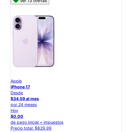
Ver 13 ofertas
Apple
iPhone 17
Desde
$34.59 al mes
por 24 meses
Hoy
$0.00
de pago inicial + impuestos
Precio total: $829.99