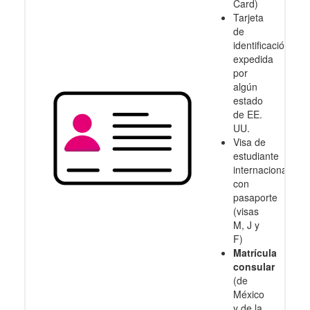
Card)
Tarjeta
de
identificación
expedida
por
algún
estado
de EE.
UU.
Visa de
estudiante
internacional
con
pasaporte
(visas
M, J y
F)
Matrícula
consular
(de
México
y de la