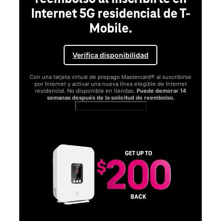
Internet 5G residencial de T-
Mobile.
Verifica disponibilidad
Con una tarjeta virtual de prepago Mastercard® al suscribirse
por Internet y activar una nueva línea elegible de Internet
residencial. No disponible en tiendas.
Puede demorar 14
semanas después de la solicitud de reembolso.
Ver términos completos
SA
D
S
Obt
fun
O