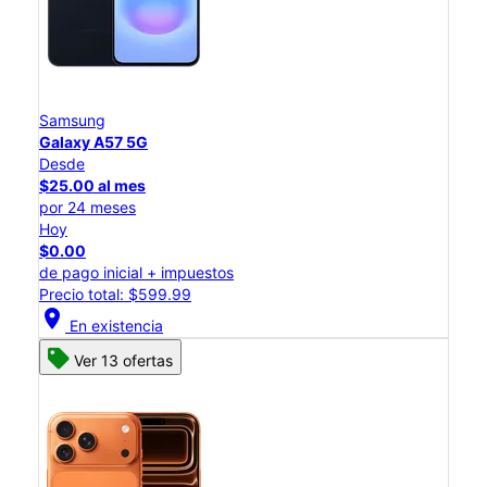
Samsung
Galaxy A57 5G
Desde
$25.00 al mes
por 24 meses
Hoy
$0.00
de pago inicial + impuestos
Precio total: $599.99
location_on
En existencia
Ver 13 ofertas