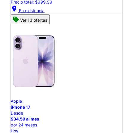
Precio total: $999.99
location_on
En existencia
Ver 13 ofertas
Apple
iPhone 17
Desde
$34.59 al mes
por 24 meses
Hoy