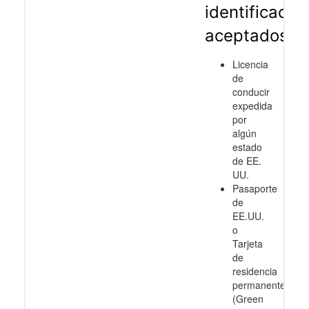
identificació
aceptados
Licencia
de
conducir
expedida
por
algún
estado
de EE.
UU.
Pasaporte
de
EE.UU.
o
Tarjeta
de
residencia
permanente
(Green