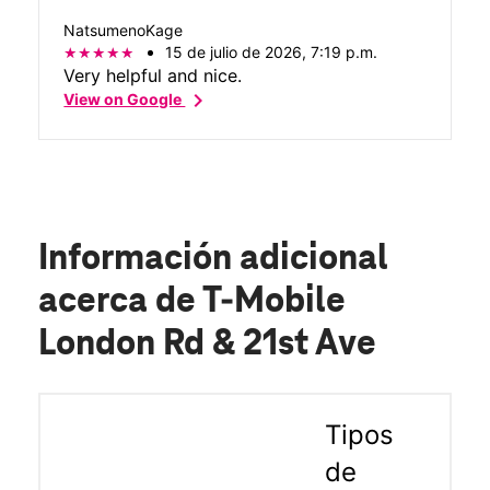
help!
NatsumenoKage
15 de julio de 2026, 7:19 p.m.
Very helpful and nice.
chevron_right
View on Google
Información adicional
acerca de T-Mobile
London Rd & 21st Ave
Tipos
de