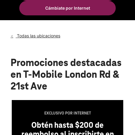
Jue.:
10:00 a.m. a 8:00 p.m.
Cámbiate por Internet
Vie.:
10:00 a.m. a 8:00 p.m.
location_on
2108 London Road Duluth, MN 55812
Todas las ubicaciones
Promociones destacadas
en T-Mobile London Rd &
21st Ave
EXCLUSIVO POR INTERNET
Obtén hasta $200 de
reembolso al inscribirte en