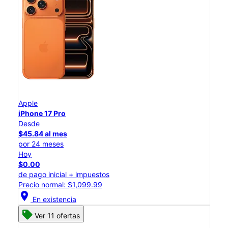
Apple
iPhone 17 Pro
Desde
$45.84 al mes
por 24 meses
Hoy
$0.00
de pago inicial + impuestos
Precio normal: $1,099.99
location_on
En existencia
Ver 11 ofertas