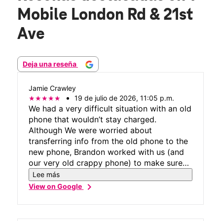
Mobile London Rd & 21st
Ave
Deja una reseña
Jamie Crawley
19 de julio de 2026, 11:05 p.m.
We had a very difficult situation with an old
phone that wouldn’t stay charged.
Although We were worried about
transferring info from the old phone to the
new phone, Brandon worked with us (and
our very old crappy phone) to make sure
everything was transferred and working!
Lee más
It’s stressful when you think you might lose
chevron_right
View on Google
your photos or info so thank you Brandon
for your knowledge, patience and most of
all HUMOR! We really appreciate all your