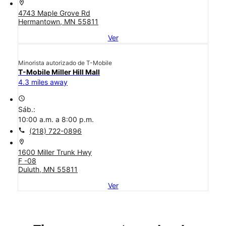
location_on
4743 Maple Grove Rd
Hermantown, MN 55811
Ver
Minorista autorizado de T-Mobile
T-Mobile Miller Hill Mall
4.3 miles away
access_time
Sáb.:
10:00 a.m. a 8:00 p.m.
call
(218) 722-0896
location_on
1600 Miller Trunk Hwy
F -08
Duluth, MN 55811
Ver