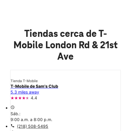
Tiendas cerca de T-
Mobile London Rd & 21st
Ave
Tienda T-Mobile
T-Mobile de Sam's Club
5.3 miles away
4.4
access_time
Sáb.:
9:00 a.m. a 8:00 p.m.
call
(218) 508-5495