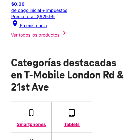
$0.00
de pago inicial + impuestos
Precio total: $829.99
location_on
En existencia
chevron_right
Ver todos los productos
Categorías destacadas
en T-Mobile London Rd &
21st Ave
Smartphones
Tablets