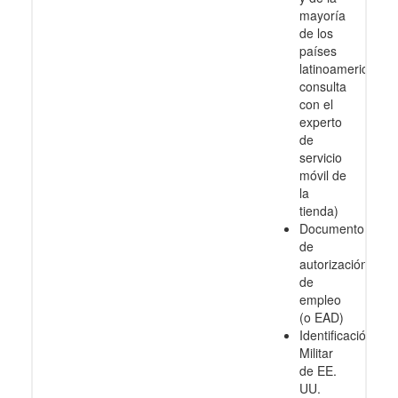
mayoría
de los
países
latinoamericanos
consulta
con el
experto
de
servicio
móvil de
la
tienda)
Documento
de
autorización
de
empleo
(o EAD)
Identificación
Militar
de EE.
UU.