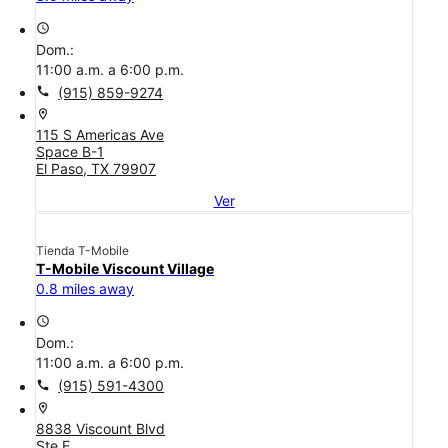
access_time
Dom.:
11:00 a.m. a 6:00 p.m.
call
(915) 859-9274
location_on
115 S Americas Ave
Space B-1
El Paso, TX 79907
Ver
Tienda T-Mobile
T-Mobile Viscount Village
0.8 miles away
access_time
Dom.:
11:00 a.m. a 6:00 p.m.
call
(915) 591-4300
location_on
8838 Viscount Blvd
Ste E