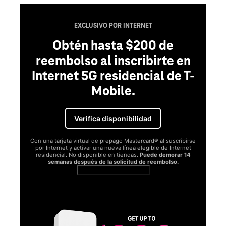
EXCLUSIVO POR INTERNET
Obtén hasta $200 de
reembolso al inscribirte en
Internet 5G residencial de T-
Mobile.
Verifica disponibilidad
Con una tarjeta virtual de prepago Mastercard® al suscribirse
por Internet y activar una nueva línea elegible de Internet
residencial. No disponible en tiendas.
Puede demorar 14
semanas después de la solicitud de reembolso.
Ver términos completos
SA
D
S