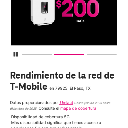
Obt
fun
O
Detener carrusel
Rendimiento de la red de
T-Mobile
en
79925
, El Paso, TX
Datos proporcionados por
Umlaut
Desde julio de 2025 hasta
Consulte el
mapa de cobertura
diciembre de 2025
Disponibilidad de cobertura 5G
Velo
ad
Más disponibilidad significa que tienes acceso a
Mayo