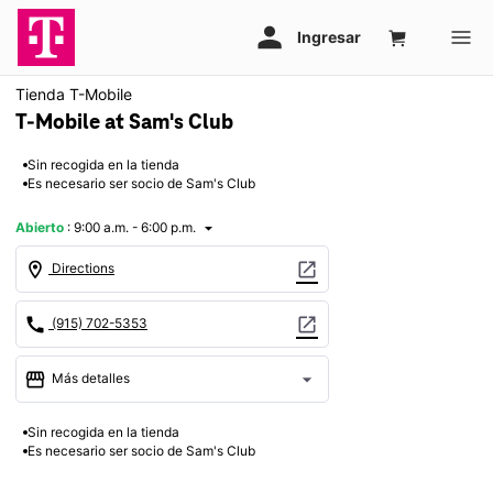
Tienda T-Mobile
T-Mobile at Sam's Club
Sin recogida en la tienda
Es necesario ser socio de Sam's Club
Abierto
:
9:00 a.m. - 6:00 p.m.
arrow_drop_down
location_on
open_in_new
Directions
call
open_in_new
(915) 702-5353
storefront
arrow_drop_down
Más detalles
Abrir
access_time
Sin recogida en la tienda
Dom.:
9:00 a.m. a 6:00 p.m.
Es necesario ser socio de Sam's Club
Lun.:
9:00 a.m. a 8:00 p.m.