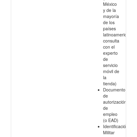
México
y de la
mayoría
de los
países
latinoamericanos
consulta
con el
experto
de
servicio
móvil de
la
tienda)
Documento
de
autorización
de
empleo
(o EAD)
Identificación
Militar