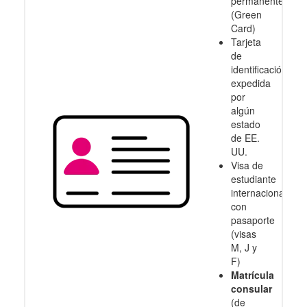
permanente
(Green
Card)
Tarjeta
de
identificación
expedida
por
algún
estado
de EE.
UU.
Visa de
estudiante
internacional
con
pasaporte
(visas
M, J y
F)
Matrícula
consular
(de