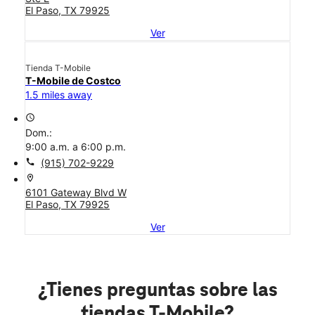
El Paso, TX 79925
Ver
Tienda T-Mobile
T-Mobile de Costco
1.5 miles away
access_time
Dom.:
9:00 a.m. a 6:00 p.m.
call
(915) 702-9229
location_on
6101 Gateway Blvd W
El Paso, TX 79925
Ver
¿Tienes preguntas sobre las
tiendas T-Mobile?