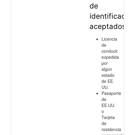
de
identificació
aceptados
Licencia
de
conducir
expedida
por
algún
estado
de EE.
UU.
Pasaporte
de
EE.UU.
o
Tarjeta
de
residencia