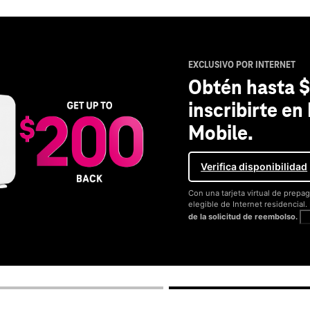
EXCLUSIVO POR INTERNET
Obtén hasta $
inscribirte en
Mobile.
Verifica disponibilidad
Con una tarjeta virtual de prepag
elegible de Internet residencial
de la solicitud de reembolso.
V