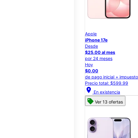
Apple
iPhone 17e
Desde
$25.00 al mes
por 24 meses
Hoy
$0.00
de pago inicial + impuest
Precio total: $599.99
location_on
En existencia
Ver 13 ofertas