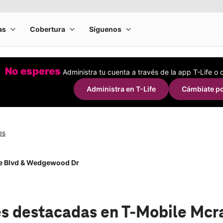
No esperes
Administra tu cuenta a través de la app T-Life o
Administra en T-Life
Cámbiate po
es
e Blvd & Wedgewood Dr
s destacadas
en T-Mobile Mcr