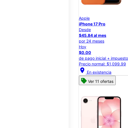
Apple
iPhone 17 Pro
Desde
$45.84 al mes
por 24 meses
Hoy
$0.00
de pago inicial + impuest
Precio normal: $1,099.99
location_on
En existencia
Ver 11 ofertas