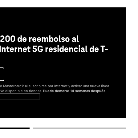
200 de reembolso al
 Internet 5G residencial de T-
o Mastercard® al suscribirse por Internet y activar una nueva línea
. No disponible en tiendas.
Puede demorar 14 semanas después
er términos completos