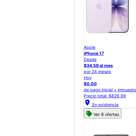
Apple
iPhone 17
Desde
$34.59 al mes
por 24 meses
Hoy
$0.00
de pago inicial + impuest
Precio total: $829.99
location_on
En existencia
Ver 8 ofertas