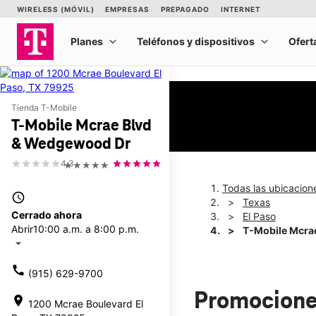
Tienda T-Mobile
T-Mobile Mcrae Blvd
& Wedgewood Dr
4.3
★★★★★
Todas las ubicacion
access_time
Texas
Cerrado ahora
El Paso
Abrir
10:00 a.m. a 8:00 p.m.
T-Mobile Mcra
arrow_drop_down
call
(915) 629-9700
Promocione
location_on
1200 Mcrae Boulevard El