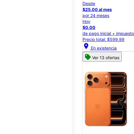
Desde
$25.00 al mes
por 24 meses
Hoy
$0.00
de pago inicial + impuest
Precio total: $599.99
location_on
En existencia
Ver 13 ofertas