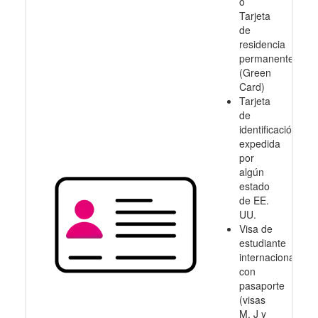
o
Tarjeta
de
residencia
permanente
(Green
Card)
Tarjeta
de
identificación
expedida
por
algún
estado
de EE.
UU.
Visa de
estudiante
internacional
con
pasaporte
(visas
M, J y