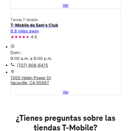
Ver
Tienda T-Mobile
T-Mobile de Sam's Club
8.8 miles away
4.6
access_time
Dom.:
9:00 a.m. a 6:00 p.m.
call
(707) 908-6475
location_on
1500 Helen Power Dr
Vacaville, CA 95687
Ver
¿Tienes preguntas sobre las
tiendas T-Mobile?