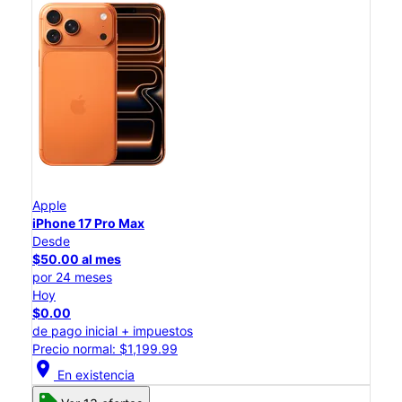
Apple
iPhone 17 Pro Max
Desde
$50.00 al mes
por 24 meses
Hoy
$0.00
de pago inicial + impuestos
Precio normal: $1,199.99
location_on
En existencia