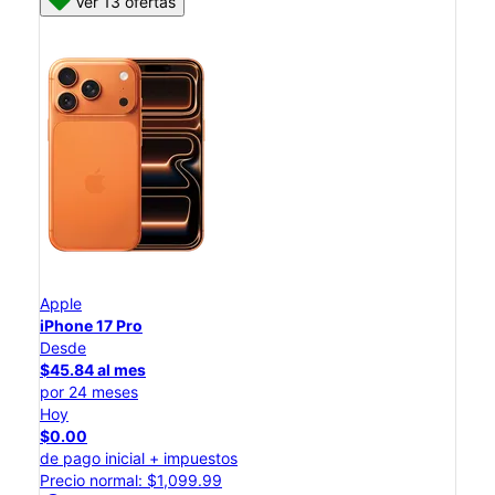
Ver 13 ofertas
Apple
iPhone 17 Pro
Desde
$45.84 al mes
por 24 meses
Hoy
$0.00
de pago inicial + impuestos
Precio normal: $1,099.99