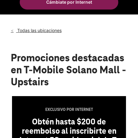
Cámbiate por Internet
Sáb.:
10:00 a.m. a 8:00 p.m.
location_on
1350 Travis Blvd S-5 Fairfield, CA 94533
Todas las ubicaciones
Promociones destacadas
en T-Mobile Solano Mall -
Upstairs
EXCLUSIVO POR INTERNET
Obtén hasta $200 de
reembolso al inscribirte en