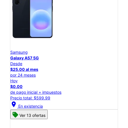
Samsung
Galaxy A57 5G
Desde
$25.00 al mes
por 24 meses
Hoy
$0.00
de pago inicial + impuestos
Precio total: $599.99
location_on
En existencia
Ver 13 ofertas