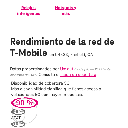
Relojes
Hotspots y
inteligentes
más
Rendimiento de la red de
T-Mobile
en
94533
, Fairfield, CA
Datos proporcionados por
Umlaut
Desde julio de 2025 hasta
Consulte el
mapa de cobertura
diciembre de 2025
Disponibilidad de cobertura 5G
Velo
ad
Más disponibilidad significa que tienes acceso a
Mayo
le.
velocidades 5G con mayor frecuencia.
vide
90
%
100
96
%
Mbp
AT&T
78
%