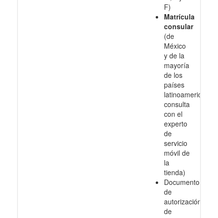
F)
Matrícula
consular
(de
México
y de la
mayoría
de los
países
latinoamericanos
consulta
con el
experto
de
servicio
móvil de
la
tienda)
Documento
de
autorización
de