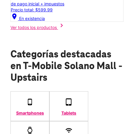
de pago inicial + impuestos
Precio total: $599.99
location_on
En existencia
chevron_right
Ver todos los productos
Categorías destacadas
en T-Mobile Solano Mall -
Upstairs
Smartphones
Tablets