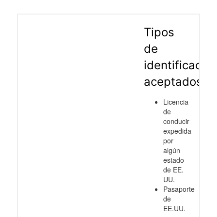
Tipos
de
identificació
aceptados
Licencia
de
conducir
expedida
por
algún
estado
de EE.
UU.
Pasaporte
de
EE.UU.