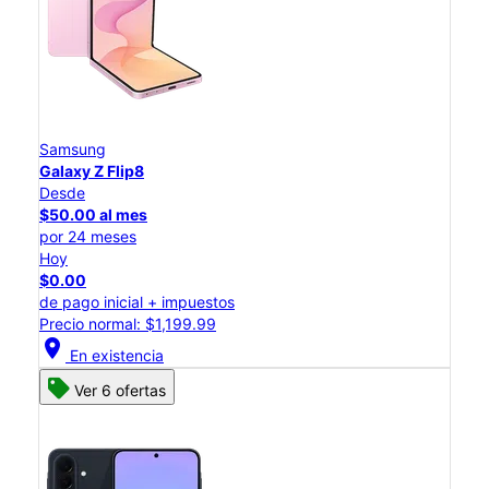
Samsung
Galaxy Z Flip8
Desde
$50.00 al mes
por 24 meses
Hoy
$0.00
de pago inicial + impuestos
Precio normal: $1,199.99
location_on
En existencia
Ver 6 ofertas