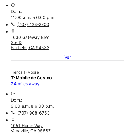
access_time
Dom.:
11:00 a.m. a 6:00 p.m.
call
(707) 428-2200
location_on
1630 Gateway Blvd
Ste D
Fairfield, CA 94533
Ver
Tienda T-Mobile
T-Mobile de Costco
7.4 miles away
access_time
Dom.:
9:00 a.m. a 6:00 p.m.
call
(707) 908-6753
location_on
1051 Hume Way
Vacaville, CA 95687