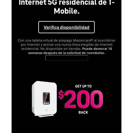
Internet 5G residencial de T-
Mobile.
Verifica disponibilidad
Con una tarjeta virtual de prepago Mastercard® al suscribirse
por Internet y activar una nueva línea elegible de Internet
residencial. No disponible en tiendas.
Puede demorar 14
semanas después de la solicitud de reembolso.
Ver términos completos
SA
D
S
Obt
fun
O