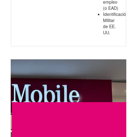
empleo
(o EAD)
Identificación
Militar
de EE.
UU.