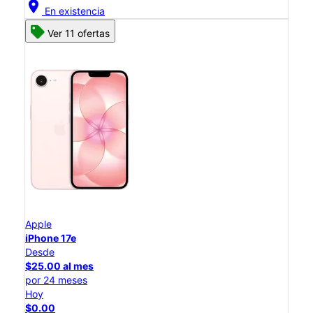
location_on
En existencia
Ver 11 ofertas
Apple
iPhone 17e
Desde
$25.00 al mes
por 24 meses
Hoy
$0.00