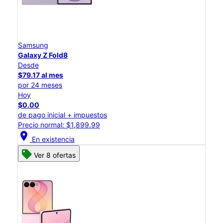
Samsung
Galaxy Z Fold8
Desde
$79.17 al mes
por 24 meses
Hoy
$0.00
de pago inicial + impuestos
Precio normal: $1,899.99
location_on
En existencia
Ver 8 ofertas