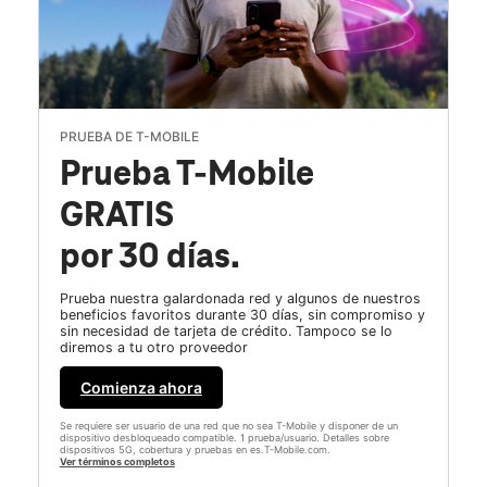
PRUEBA DE T-MOBILE
Prueba T-Mobile
GRATIS
por 30 días.
Prueba nuestra galardonada red y algunos de nuestros
beneficios favoritos durante 30 días, sin compromiso y
sin necesidad de tarjeta de crédito. Tampoco se lo
diremos a tu otro proveedor
Comienza ahora
Se requiere ser usuario de una red que no sea T-Mobile y disponer de un
dispositivo desbloqueado compatible. 1 prueba/usuario. Detalles sobre
dispositivos 5G, cobertura y pruebas en es.T-Mobile.com.
Ver términos completos