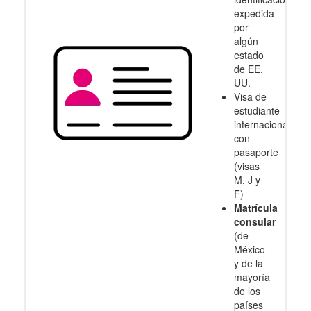
expedida
por
algún
estado
de EE.
UU.
Visa de
estudiante
internacional
con
pasaporte
(visas
M, J y
F)
Matrícula
consular
(de
México
y de la
mayoría
de los
países