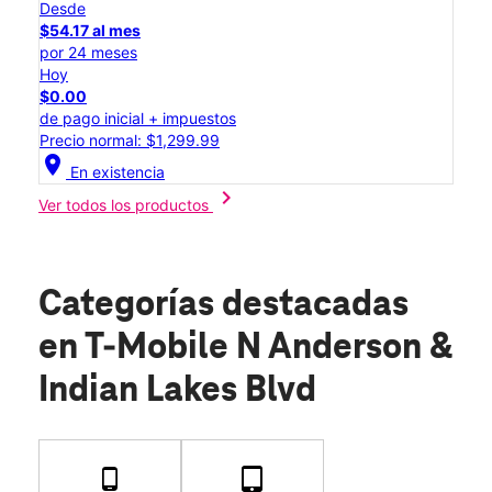
Desde
$54.17 al mes
por 24 meses
Hoy
$0.00
de pago inicial + impuestos
Precio normal: $1,299.99
location_on
En existencia
chevron_right
Ver todos los productos
Categorías destacadas
en T-Mobile N Anderson &
Indian Lakes Blvd