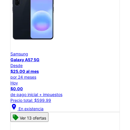
Samsung
Galaxy A57 5G
Desde
$25.00 al mes
por 24 meses
Hoy
$0.00
de pago inicial + impuestos
Precio total: $599.99
location_on
En existencia
Ver 13 ofertas