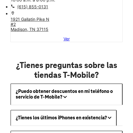
call
(615) 855-0131
location_on
1921 Gallatin Pike N
#2
Madison, TN 37115
Ver
¿Tienes preguntas sobre las
tiendas T-Mobile?
¿Puedo obtener descuentos en mi teléfono o
servicio de T-Mobile?
¿Tienes los últimos iPhones en existencia?