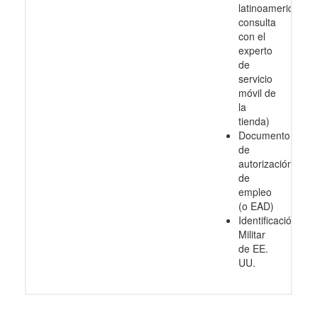
latinoamericanos
consulta
con el
experto
de
servicio
móvil de
la
tienda)
Documento
de
autorización
de
empleo
(o EAD)
Identificación
Militar
de EE.
UU.