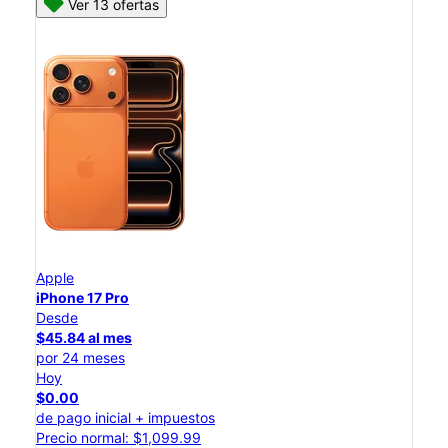
Ver 13 ofertas
Apple
iPhone 17 Pro
Desde
$45.84 al mes
por 24 meses
Hoy
$0.00
de pago inicial + impuestos
Precio normal: $1,099.99