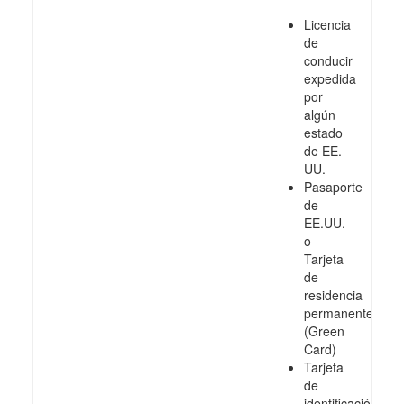
Licencia
de
conducir
expedida
por
algún
estado
de EE.
UU.
Pasaporte
de
EE.UU.
o
Tarjeta
de
residencia
permanente
(Green
Card)
Tarjeta
de
identificación