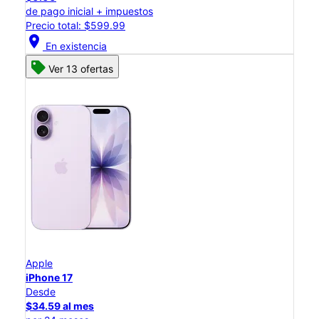
de pago inicial + impuestos
Precio total: $599.99
location_on
En existencia
Ver 13 ofertas
Apple
iPhone 17
Desde
$34.59 al mes