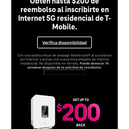
Obtén hasta $200 de
reembolso al inscribirte en
Internet 5G residencial de T-
Mobile.
Verifica disponibilidad
Con una tarjeta virtual de prepago Mastercard® al suscribirse
por Internet y activar una nueva línea elegible de Internet
residencial. No disponible en tiendas.
Puede demorar 14
semanas después de la solicitud de reembolso.
Ver términos completos
SA
D
S
Obt
fun