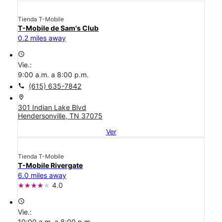
Tienda T-Mobile
T-Mobile de Sam's Club
0.2 miles away
access_time
Vie.:
9:00 a.m. a 8:00 p.m.
call
(615) 635-7842
location_on
301 Indian Lake Blvd
Hendersonville, TN 37075
Ver
Tienda T-Mobile
T-Mobile Rivergate
6.0 miles away
4.0
access_time
Vie.:
10:00 a.m. a 8:00 p.m.