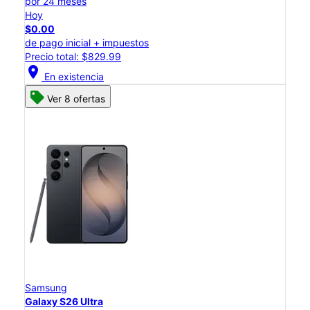
por 24 meses
Hoy
$0.00
de pago inicial + impuestos
Precio total: $829.99
location_on
En existencia
Ver 8 ofertas
Samsung
Galaxy S26 Ultra