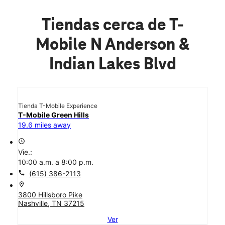
Tiendas cerca de T-
Mobile N Anderson &
Indian Lakes Blvd
Tienda T-Mobile Experience
T-Mobile Green Hills
19.6 miles away
access_time
Vie.:
10:00 a.m. a 8:00 p.m.
call
(615) 386-2113
location_on
3800 Hillsboro Pike
Nashville, TN 37215
Ver