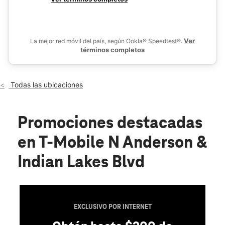
Mié.:
10:00 a.m. a 8:00 p.m.
De
Jue.:
10:00 a.m. a 8:00 p.m.
location_on
305 Indian Lake Blvd 210 Hendersonville, TN 37075
Ver
La mejor red móvil del país, según Ookla® Speedtest®.
términos completos
Todas las ubicaciones
Promociones destacadas
en T-Mobile N Anderson &
Indian Lakes Blvd
EXCLUSIVO POR INTERNET