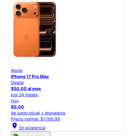
Apple
iPhone 17 Pro Max
Desde
$50.00 al mes
por 24 meses
Hoy
$0.00
de pago inicial + impuestos
Precio normal: $1,199.99
location_on
En existencia