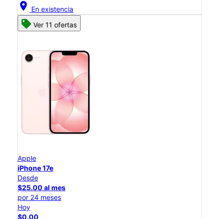
location_on
En existencia
Ver 11 ofertas
Apple
iPhone 17e
Desde
$25.00 al mes
por 24 meses
Hoy
$0.00