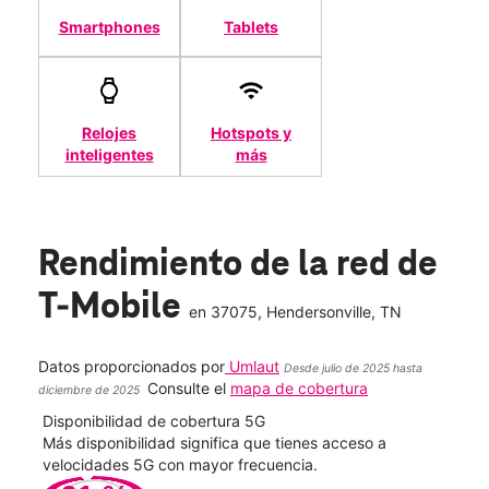
Smartphones
Tablets
Relojes
Hotspots y
inteligentes
más
Rendimiento de la red de
T-Mobile
en
37075
, Hendersonville, TN
Datos proporcionados por
Umlaut
Desde julio de 2025 hasta
Consulte el
mapa de cobertura
diciembre de 2025
Disponibilidad de cobertura 5G
Velo
ad
Más disponibilidad significa que tienes acceso a
Mayo
le.
velocidades 5G con mayor frecuencia.
vide