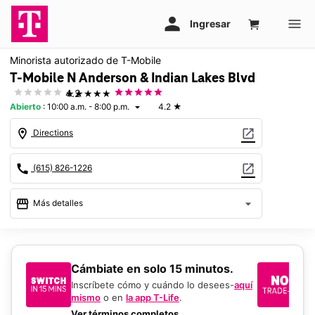
Minorista autorizado de T-Mobile
T-Mobile N Anderson & Indian Lakes Blvd
★★★★★
4.2
Abierto
:
10:00 a.m. - 8:00 p.m.
4.2
★
arrow_drop_down
location_on
open_in_new
Directions
call
open_in_new
(615) 826-1226
storefront
arrow_drop_down
Más detalles
Abrir
access_time
Vie.:
10:00 a.m. a 8:00 p.m.
Sáb.:
10:00 a.m. a 8:00 p.m.
​​​​​​​Cámbiate en solo 15 minutos.
Si
Dom.:
12:00 p.m. a 6:00 p.m.
un
Inscríbete cómo y cuándo lo desees-
aquí
Lun.:
10:00 a.m. a 8:00 p.m.
mismo
o en
la app T-Life
.
Us
Mar.:
10:00 a.m. a 8:00 p.m.
en
Ver términos completos