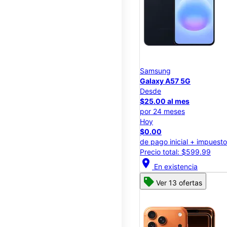
Samsung
Galaxy A57 5G
Desde
$25.00 al mes
por 24 meses
Hoy
$0.00
de pago inicial + impuest
Precio total: $599.99
location_on
En existencia
Ver 13 ofertas