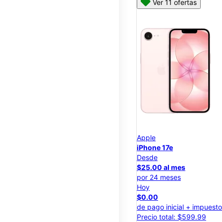
Ver 11 ofertas
Apple
iPhone 17e
Desde
$25.00 al mes
por 24 meses
Hoy
$0.00
de pago inicial + impuest
Precio total: $599.99