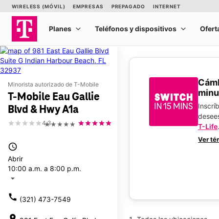
​​​​​​
Minorista autorizado de T-Mobile
minu
T-Mobile Eau Gallie
Inscrí
Blvd & Hwy A1a
desee
4.3
★★★★★
T-Life
Ver té
access_time
Abrir
10:00 a.m. a 8:00 p.m.
arrow_drop_down
call
(321) 473-7549
location_on