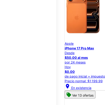
Apple
iPhone 17 Pro Max
Desde
$50.00 al mes
por 24 meses
Hoy
$0.00
de pago inicial + impuest
Precio normal: $1,199.99
location_on
En existencia
Ver 13 ofertas