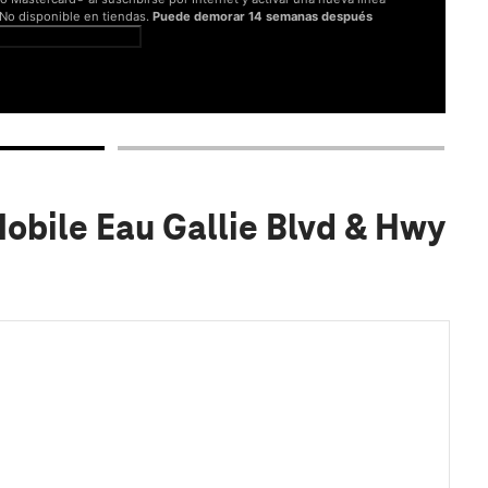
. No disponible en tiendas.
Puede demorar 14 semanas después
er términos completos
obile Eau Gallie Blvd & Hwy