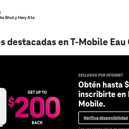
h
lie Blvd y Hwy A1a
s destacadas
en T-Mobile Eau 
EXCLUSIVO POR INTERNET
Obtén hasta $
inscribirte en
Mobile.
Verifica disponibilidad
Con una tarjeta virtual de prepag