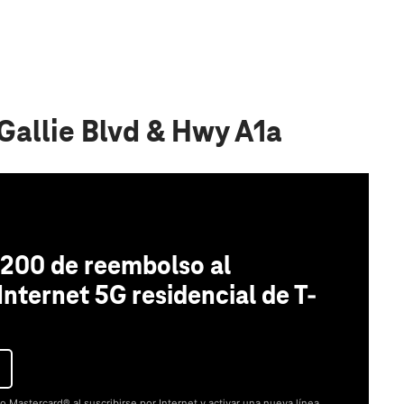
Gallie Blvd & Hwy A1a
200 de reembolso al
 Internet 5G residencial de T-
o Mastercard® al suscribirse por Internet y activar una nueva línea