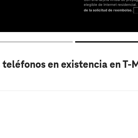
elegible de Internet residencial
de la solicitud de reembolso.
V
 teléfonos en existencia
en T-M