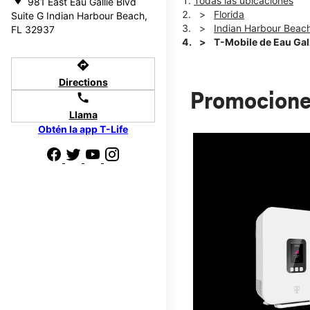
Todas las ubicaciones
981 East Eau Gallie Blvd
Florida
Suite G Indian Harbour Beach,
Indian Harbour Beac
FL 32937
T-Mobile de Eau Gal
directions
Directions
Promocione
call
Llama
Obtén la app T-Life
 te
r de pagar tu
800.
Normalmente, la tarjeta demora 15