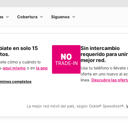
​Cámbiate en solo 15
Sin intercambio
tos.
requerido para unirt
mejor red.
bete cómo y cuándo lo
s-
aquí mismo
o en
la app
Usa tu teléfono o llévate
.
oferta en uno nuevo al ac
línea.
Descubre las ofert
rminos completos
La mejor red móvil del país, según Ookla® Speedtest®.
V