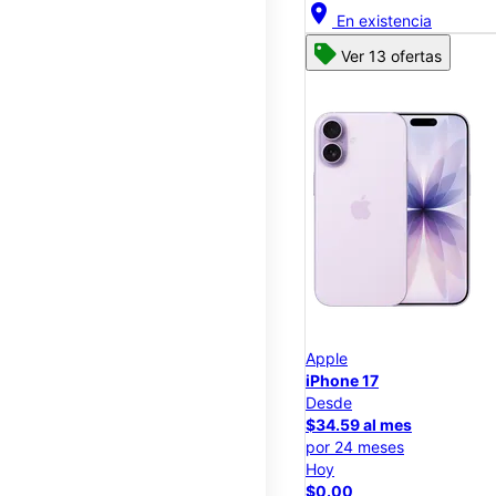
location_on
En existencia
Ver 13 ofertas
Apple
iPhone 17
Desde
$34.59 al mes
por 24 meses
Hoy
$0.00