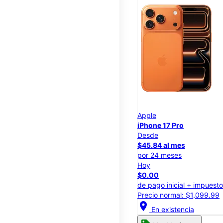
Apple
iPhone 17 Pro
Desde
$45.84 al mes
por 24 meses
Hoy
$0.00
de pago inicial + impuest
Precio normal: $1,099.99
location_on
En existencia