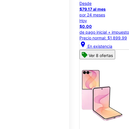
Desde
$79.17 al mes
por 24 meses
Hoy
$0.00
de pago inicial + impuest
Precio normal: $1,899.99
location_on
En existencia
Ver 8 ofertas