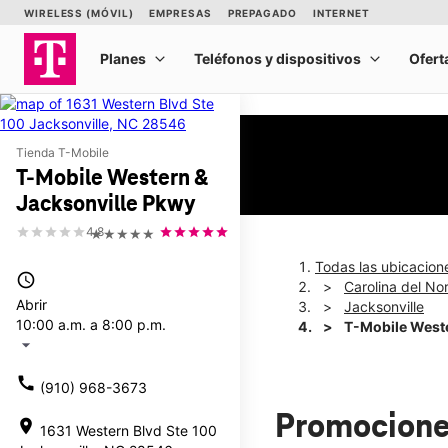
Tienda T-Mobile
T-Mobile Western &
Jacksonville Pkwy
4.8
★★★★★
Todas las ubicacion
access_time
Carolina del No
Abrir
Jacksonville
10:00 a.m. a 8:00 p.m.
T-Mobile Weste
arrow_drop_down
call
(910) 968-3673
Promocione
location_on
1631 Western Blvd Ste 100