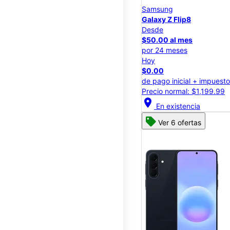
Samsung
Galaxy Z Flip8
Desde
$50.00 al mes
por 24 meses
Hoy
$0.00
de pago inicial + impuest
Precio normal: $1,199.99
location_on
En existencia
Ver 6 ofertas