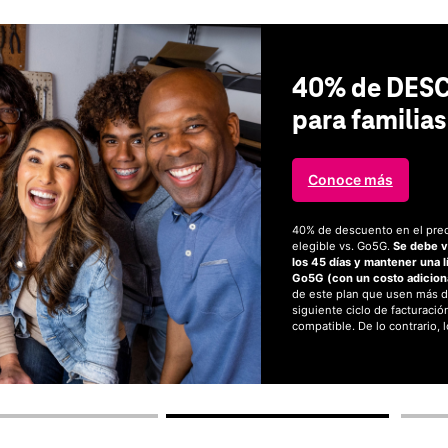
40% de DESC
para familias
Conoce más
40% de descuento en el preci
elegible vs. Go5G.
Se debe ve
los 45 días y mantener una lí
Go5G (con un costo adiciona
de este plan que usen más de
siguiente ciclo de facturació
compatible. De lo contrario, 