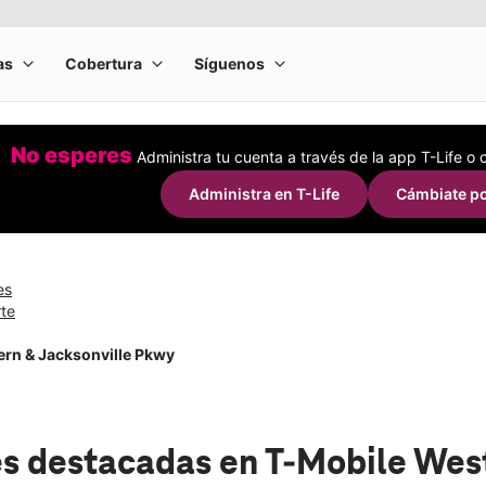
No esperes
Administra tu cuenta a través de la app T-Life o
Administra en T-Life
Cámbiate po
es
rte
rn & Jacksonville Pkwy
s destacadas
en T-Mobile Wes