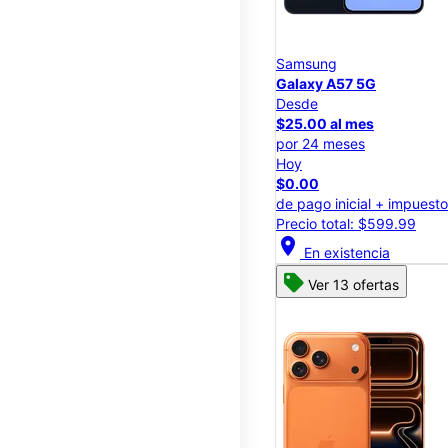
Samsung
Galaxy A57 5G
Desde
$25.00 al mes
por 24 meses
Hoy
$0.00
de pago inicial + impuest
Precio total: $599.99
location_on
En existencia
Ver 13 ofertas