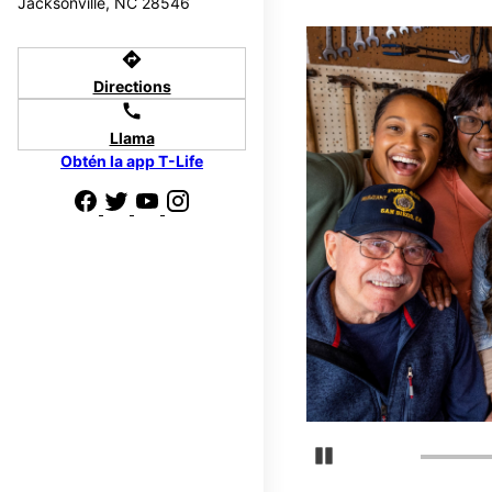
Jacksonville, NC 28546
directions
Directions
call
Llama
Obtén la app T-Life
Detener carrusel