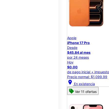
Apple
iPhone 17 Pro
Desde
$45.84 al mes
por 24 meses
Hoy
$0.00
de pago inicial + impuest
Precio normal: $1,099.99
location_on
En existencia
Ver 11 ofertas