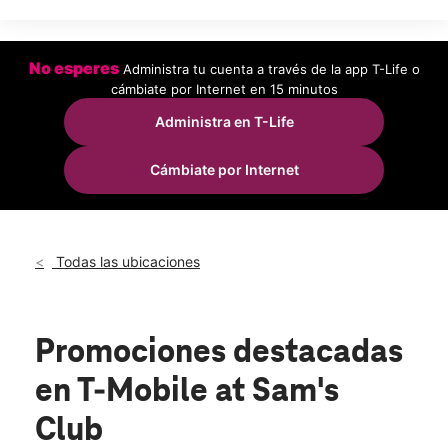
Dom.:
9:00 a.m. a 6:00 p.m.
Lun.:
9:00 a.m. a 8:00 p.m.
Mar.:
9:00 a.m. a 8:00 p.m.
Mié.:
9:00 a.m. a 8:00 p.m.
No esperes
Administra tu cuenta a través de la app T-Life o
Jue.:
9:00 a.m. a 8:00 p.m.
cámbiate por Internet en 15 minutos
Vie.:
9:00 a.m. a 8:00 p.m.
Administra en T-Life
location_on
2405 S Caraway Rd Jonesboro, AR 72401
Cámbiate por Internet
Todas las ubicaciones
Promociones destacadas
en T-Mobile at Sam's
Club