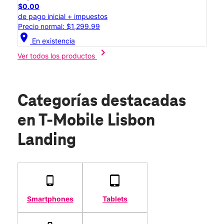
$0.00
de pago inicial + impuestos
Precio normal: $1,299.99
location_on
En existencia
chevron_right
Ver todos los productos
Categorías destacadas
en T-Mobile Lisbon
Landing
Smartphones
Tablets