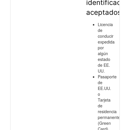
identificació
aceptados
Licencia
de
conducir
expedida
por
algún
estado
de EE.
UU.
Pasaporte
de
EE.UU.
o
Tarjeta
de
residencia
permanente
(Green
Card)