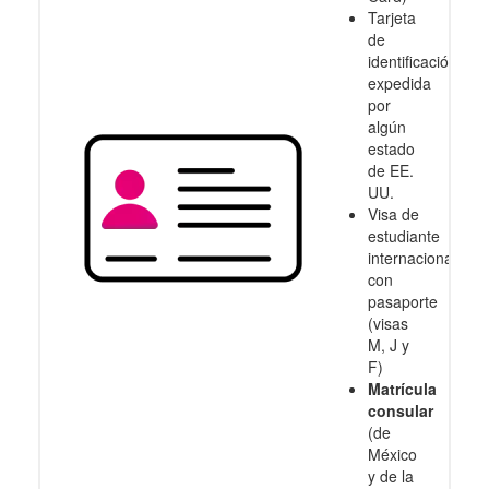
Tarjeta
de
identificación
expedida
por
algún
estado
de EE.
UU.
Visa de
estudiante
internacional
con
pasaporte
(visas
M, J y
F)
Matrícula
consular
(de
México
y de la