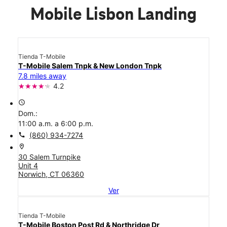
Mobile Lisbon Landing
Tienda T-Mobile
T-Mobile Salem Tnpk & New London Tnpk
7.8 miles away
4.2
access_time
Dom.:
11:00 a.m. a 6:00 p.m.
call
(860) 934-7274
location_on
30 Salem Turnpike
Unit 4
Norwich, CT 06360
Ver
Tienda T-Mobile
T-Mobile Boston Post Rd & Northridge Dr