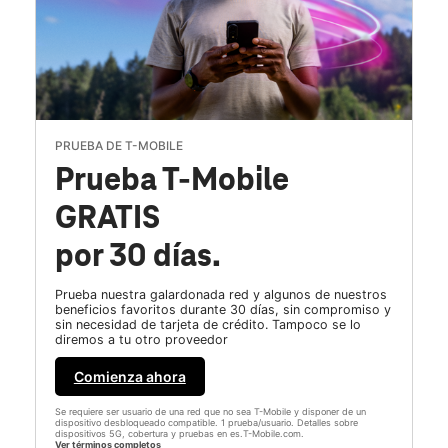
PRUEBA DE T-MOBILE
Prueba T-Mobile
GRATIS
por 30 días.
Prueba nuestra galardonada red y algunos de nuestros
beneficios favoritos durante 30 días, sin compromiso y
sin necesidad de tarjeta de crédito. Tampoco se lo
diremos a tu otro proveedor
Comienza ahora
Se requiere ser usuario de una red que no sea T-Mobile y disponer de un
dispositivo desbloqueado compatible. 1 prueba/usuario. Detalles sobre
dispositivos 5G, cobertura y pruebas en es.T-Mobile.com.
Ver términos completos