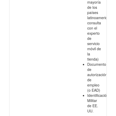
mayoría
de los
países
latinoamericanos
consulta
con el
experto
de
servicio
móvil de
la
tienda)
Documento
de
autorización
de
empleo
(o EAD)
Identificación
Militar
de EE.
UU.