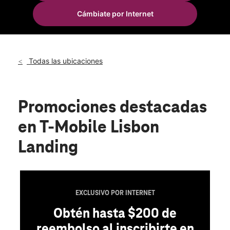
Vie.:
10:00 a.m. a 8:00 p.m.
Cámbiate por Internet
Sáb.:
10:00 a.m. a 8:00 p.m.
location_on
160 River Road Lisbon, CT 06351
Todas las ubicaciones
Promociones destacadas
en T-Mobile Lisbon
Landing
EXCLUSIVO POR INTERNET
Obtén hasta $200 de
reembolso al inscribirte en