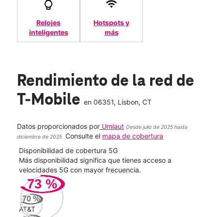
Relojes
Hotspots y
inteligentes
más
Rendimiento de la red de
T-Mobile
en
06351
, Lisbon, CT
Datos proporcionados por
Umlaut
Desde julio de 2025 hasta
Consulte el
mapa de cobertura
diciembre de 2025
Disponibilidad de cobertura 5G
Velo
ad
Más disponibilidad significa que tienes acceso a
Mayo
le.
velocidades 5G con mayor frecuencia.
vide
73
%
40
70
%
Mbp
AT&T