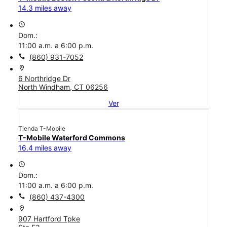
14.3 miles away
access_time
Dom.:
11:00 a.m. a 6:00 p.m.
call
(860) 931-7052
location_on
6 Northridge Dr
North Windham, CT 06256
Ver
Tienda T-Mobile
T-Mobile Waterford Commons
16.4 miles away
access_time
Dom.:
11:00 a.m. a 6:00 p.m.
call
(860) 437-4300
location_on
907 Hartford Tpke