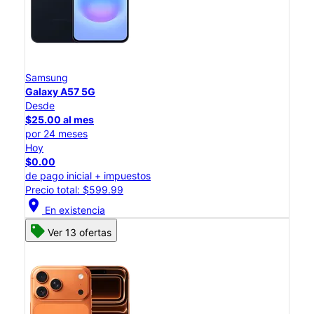
Samsung
Galaxy A57 5G
Desde
$25.00 al mes
por 24 meses
Hoy
$0.00
de pago inicial + impuestos
Precio total: $599.99
location_on
En existencia
Ver 13 ofertas