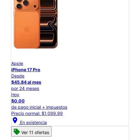
Apple
iPhone 17 Pro
Desde
$45.84 al mes
por 24 meses
Hoy
$0.00
de pago inicial + impuestos
Precio normal: $1,099.99
location_on
En existencia
Ver 11 ofertas