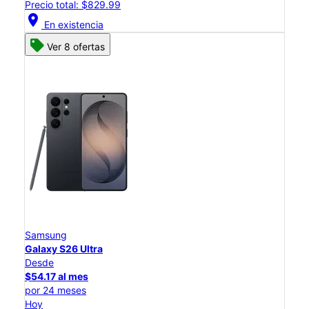
Precio total: $829.99
location_on
En existencia
Ver 8 ofertas
Samsung
Galaxy S26 Ultra
Desde
$54.17 al mes
por 24 meses
Hoy