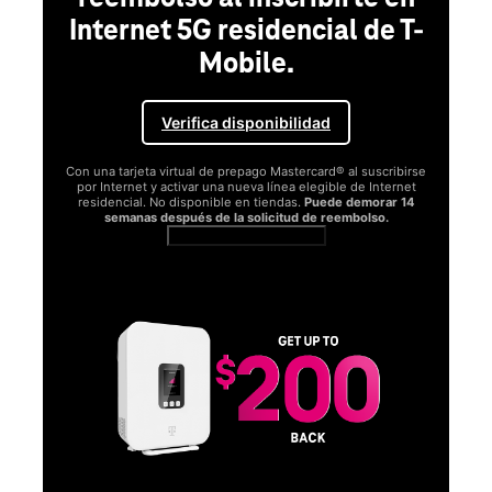
Internet 5G residencial de T-
Mobile.
Verifica disponibilidad
Con una tarjeta virtual de prepago Mastercard® al suscribirse
por Internet y activar una nueva línea elegible de Internet
residencial. No disponible en tiendas.
Puede demorar 14
semanas después de la solicitud de reembolso.
Ver términos completos
SA
D
S
Obt
fun
O