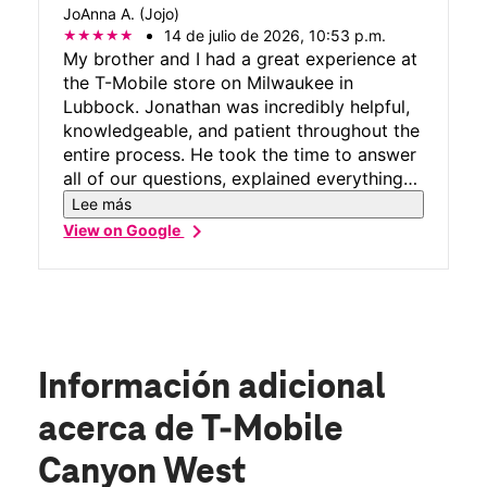
JoAnna A. (Jojo)
14 de julio de 2026, 10:53 p.m.
My brother and I had a great experience at
the T-Mobile store on Milwaukee in
Lubbock. Jonathan was incredibly helpful,
knowledgeable, and patient throughout the
entire process. He took the time to answer
all of our questions, explained everything
clearly, and made sure we found the best
Lee más
options for our needs without making us
chevron_right
View on Google
feel pressured. Customer service like
Jonathan's is hard to find these days. He
was friendly, professional, and genuinely
cared about helping us. If you're visiting
this T-Mobile location, I highly recommend
asking for Jonathan. Thank you for your
Información adicional
help today!
acerca de T-Mobile
Canyon West