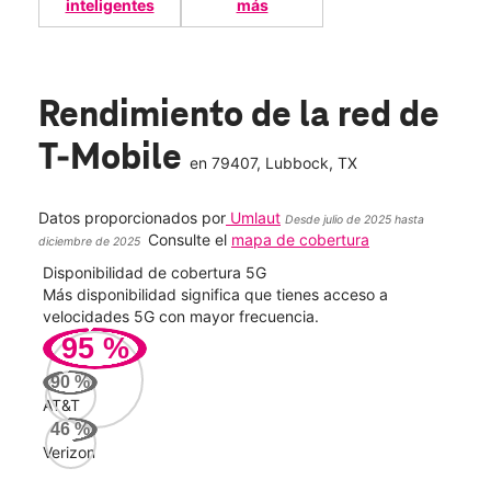
inteligentes
más
Rendimiento de la red de
T-Mobile
en
79407
, Lubbock, TX
Datos proporcionados por
Umlaut
Desde julio de 2025 hasta
Consulte el
mapa de cobertura
diciembre de 2025
Disponibilidad de cobertura 5G
Velo
ad
Más disponibilidad significa que tienes acceso a
Mayo
le.
velocidades 5G con mayor frecuencia.
vide
95
%
303
90
%
Mbp
AT&T
46
%
Verizon
AT&
132