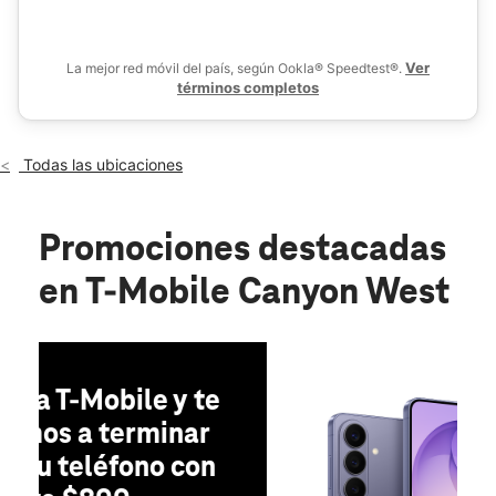
Jue.:
10:00 a.m. a 8:00 p.m.
location_on
6030 Marsha Sharp Freeway Lubbock, TX 79407
Ver
La mejor red móvil del país, según Ookla® Speedtest®.
términos completos
Todas las ubicaciones
Promociones destacadas
en T-Mobile Canyon West