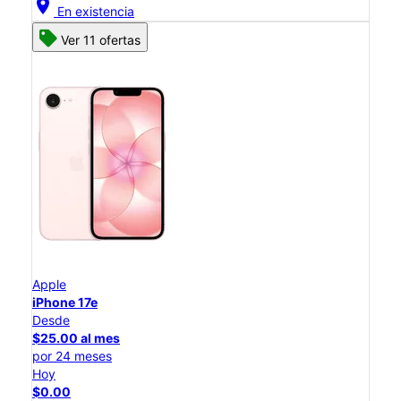
location_on
En existencia
Ver 11 ofertas
Apple
iPhone 17e
Desde
$25.00 al mes
por 24 meses
Hoy
$0.00