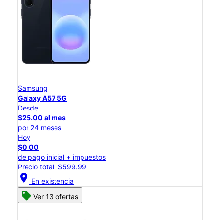
Samsung
Galaxy A57 5G
Desde
$25.00 al mes
por 24 meses
Hoy
$0.00
de pago inicial + impuestos
Precio total: $599.99
location_on
En existencia
Ver 13 ofertas