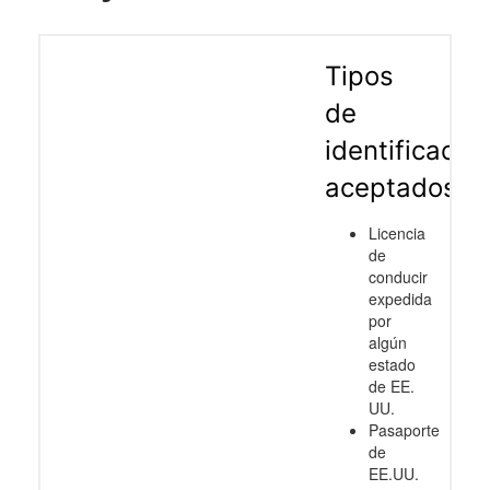
Tipos
de
identificació
aceptados
Licencia
de
conducir
expedida
por
algún
estado
de EE.
UU.
Pasaporte
de
EE.UU.