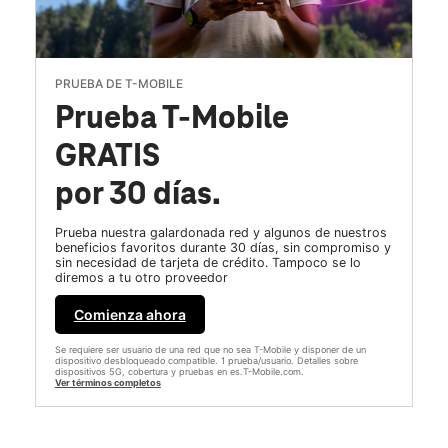
PRUEBA DE T-MOBILE
Prueba T-Mobile
GRATIS
por 30 días.
Prueba nuestra galardonada red y algunos de nuestros
beneficios favoritos durante 30 días, sin compromiso y
sin necesidad de tarjeta de crédito. Tampoco se lo
diremos a tu otro proveedor
Comienza ahora
Se requiere ser usuario de una red que no sea T-Mobile y disponer de un
dispositivo desbloqueado compatible. 1 prueba/usuario. Detalles sobre
dispositivos 5G, cobertura y pruebas en es.T-Mobile.com.
Ver términos completos