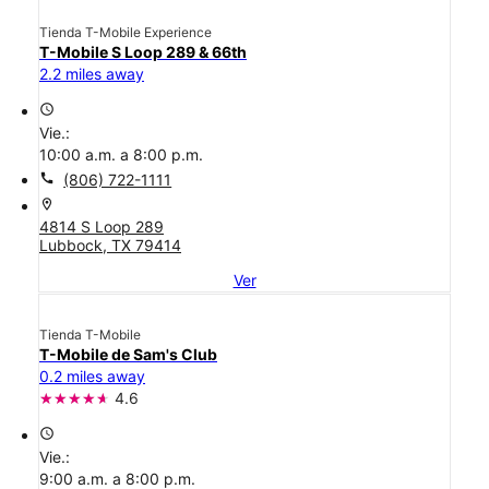
Tienda T-Mobile Experience
T-Mobile S Loop 289 & 66th
2.2 miles away
access_time
Vie.:
10:00 a.m. a 8:00 p.m.
call
(806) 722-1111
location_on
4814 S Loop 289
Lubbock, TX 79414
Ver
Tienda T-Mobile
T-Mobile de Sam's Club
0.2 miles away
4.6
access_time
Vie.:
9:00 a.m. a 8:00 p.m.