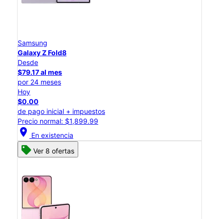
Samsung
Galaxy Z Fold8
Desde
$79.17 al mes
por 24 meses
Hoy
$0.00
de pago inicial + impuestos
Precio normal: $1,899.99
location_on
En existencia
Ver 8 ofertas