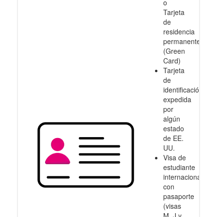
o
Tarjeta
de
residencia
permanente
(Green
Card)
Tarjeta
de
identificación
expedida
por
algún
estado
de EE.
UU.
Visa de
estudiante
internacional
con
pasaporte
(visas
M, J y