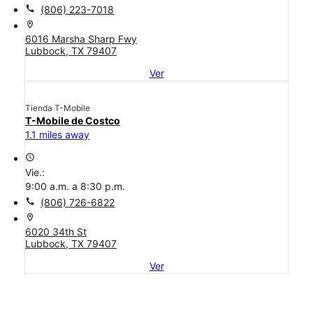
call
(806) 223-7018
location_on
6016 Marsha Sharp Fwy
Lubbock, TX 79407
Ver
Tienda T-Mobile
T-Mobile de Costco
1.1 miles away
access_time
Vie.:
9:00 a.m. a 8:30 p.m.
call
(806) 726-6822
location_on
6020 34th St
Lubbock, TX 79407
Ver