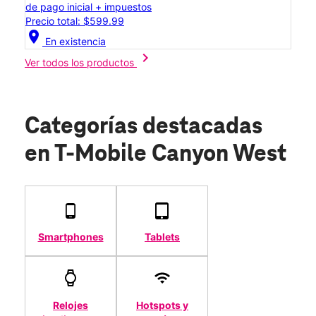
de pago inicial + impuestos
Precio total: $599.99
location_on
En existencia
chevron_right
Ver todos los productos
Categorías destacadas
en T-Mobile Canyon West
Smartphones
Tablets
Relojes
Hotspots y