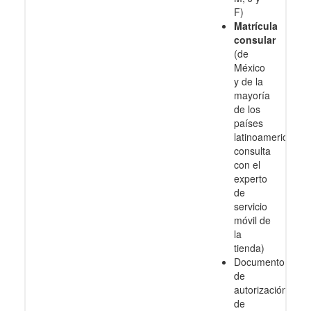
F)
Matrícula
consular
(de
México
y de la
mayoría
de los
países
latinoamericanos
consulta
con el
experto
de
servicio
móvil de
la
tienda)
Documento
de
autorización
de