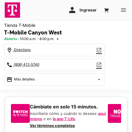
Tienda T-Mobile
T-Mobile Canyon West
Abierto
:
10:00 a.m. - 8:00 p.m.
arrow_drop_down
location_on
open_in_new
Directions
call
open_in_new
(806) 412-5740
storefront
arrow_drop_down
Más detalles
Abrir
access_time
Vie.:
10:00 a.m. a 8:00 p.m.
Sáb.:
10:00 a.m. a 8:00 p.m.
​​​​​​​Cámbiate en solo 15 minutos.
Si
Dom.:
12:00 p.m. a 6:00 p.m.
un
Inscríbete cómo y cuándo lo desees-
aquí
Lun.:
10:00 a.m. a 8:00 p.m.
mismo
o en
la app T-Life
.
Us
Mar.:
10:00 a.m. a 8:00 p.m.
en
Ver términos completos
Mié.:
10:00 a.m. a 8:00 p.m.
De