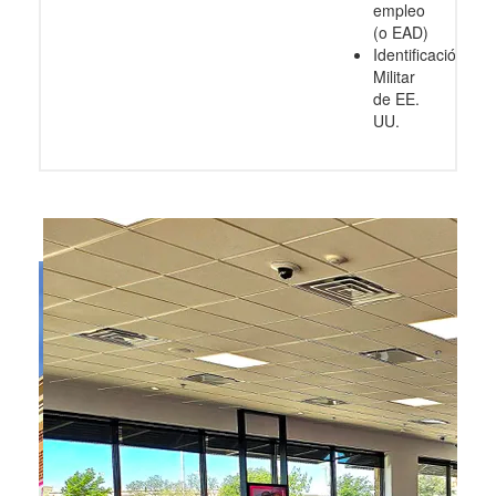
empleo
(o EAD)
Identificación
Militar
de EE.
UU.