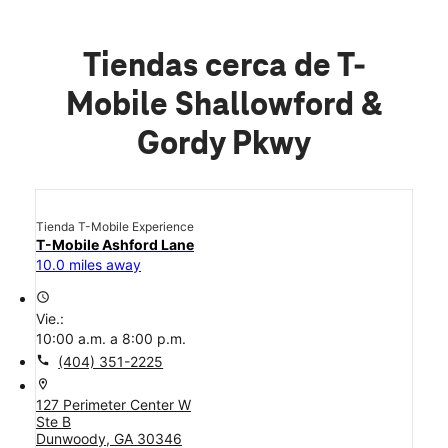
Tiendas cerca de T-
Mobile Shallowford &
Gordy Pkwy
Tienda T-Mobile Experience
T-Mobile Ashford Lane
10.0 miles away
access_time
Vie.:
10:00 a.m. a 8:00 p.m.
call
(404) 351-2225
location_on
127 Perimeter Center W
Ste B
Dunwoody, GA 30346