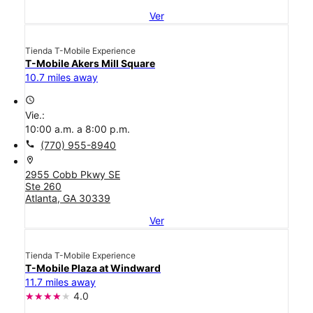
Ver
Tienda T-Mobile Experience
T-Mobile Akers Mill Square
10.7 miles away
access_time
Vie.:
10:00 a.m. a 8:00 p.m.
call
(770) 955-8940
location_on
2955 Cobb Pkwy SE
Ste 260
Atlanta, GA 30339
Ver
Tienda T-Mobile Experience
T-Mobile Plaza at Windward
11.7 miles away
4.0