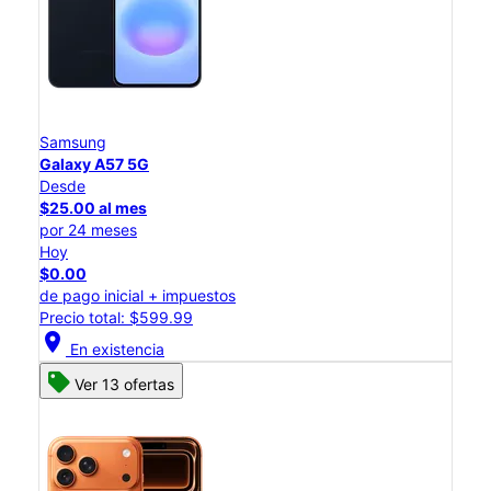
Samsung
Galaxy A57 5G
Desde
$25.00 al mes
por 24 meses
Hoy
$0.00
de pago inicial + impuestos
Precio total: $599.99
location_on
En existencia
Ver 13 ofertas