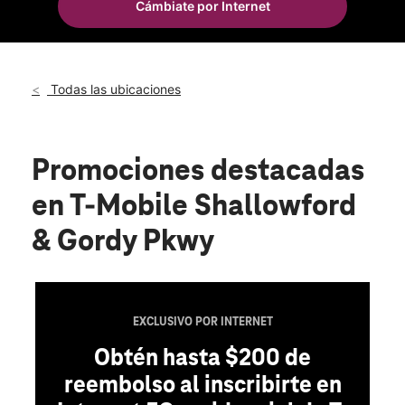
Cámbiate por Internet
Jue.:
10:00 a.m. a 8:00 p.m.
location_on
3041 Shallowford Rd Marietta, GA 30062
Todas las ubicaciones
Promociones destacadas
en T-Mobile Shallowford
& Gordy Pkwy
EXCLUSIVO POR INTERNET
Obtén hasta $200 de
reembolso al inscribirte en