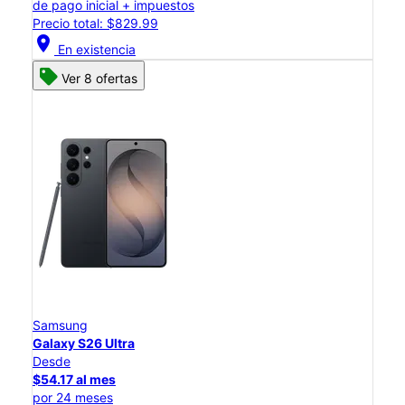
de pago inicial + impuestos
Precio total: $829.99
location_on
En existencia
Ver 8 ofertas
Samsung
Galaxy S26 Ultra
Desde
$54.17 al mes
por 24 meses