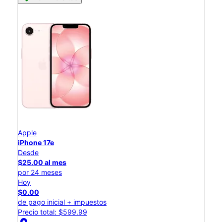
Apple
iPhone 17e
Desde
$25.00 al mes
por 24 meses
Hoy
$0.00
de pago inicial + impuestos
Precio total: $599.99