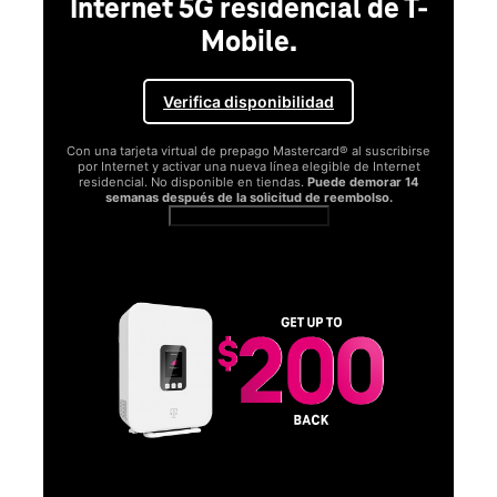
Internet 5G residencial de T-
Mobile.
Verifica disponibilidad
Con una tarjeta virtual de prepago Mastercard® al suscribirse
por Internet y activar una nueva línea elegible de Internet
residencial. No disponible en tiendas.
Puede demorar 14
semanas después de la solicitud de reembolso.
Ver términos completos
SA
D
S
Obt
fun
O