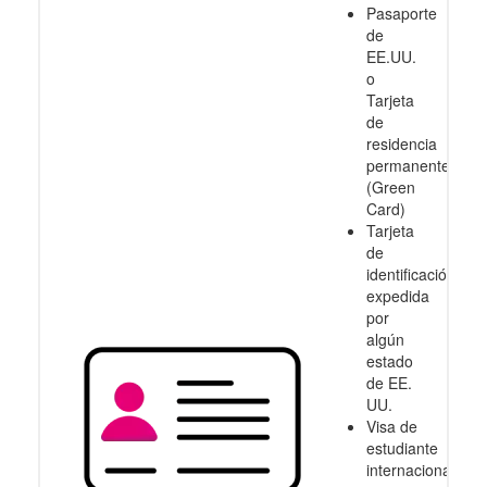
Pasaporte
de
EE.UU.
o
Tarjeta
de
residencia
permanente
(Green
Card)
Tarjeta
de
identificación
expedida
por
algún
estado
de EE.
UU.
Visa de
estudiante
internacional