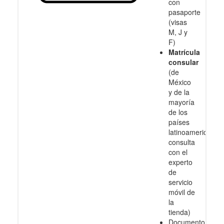
con
pasaporte
(visas
M, J y
F)
Matrícula
consular
(de
México
y de la
mayoría
de los
países
latinoamericanos
consulta
con el
experto
de
servicio
móvil de
la
tienda)
Documento