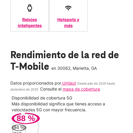
Relojes
Hotspots y
inteligentes
más
Rendimiento de la red de
T-Mobile
en
30062
, Marietta, GA
Datos proporcionados por
Umlaut
Desde julio de 2025 hasta
Consulte el
mapa de cobertura
diciembre de 2025
Disponibilidad de cobertura 5G
Velo
ad
Más disponibilidad significa que tienes acceso a
Mayo
le.
velocidades 5G con mayor frecuencia.
vide
88
%
323
94
%
Mbp