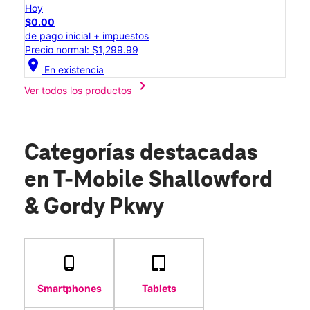
Hoy
$0.00
de pago inicial + impuestos
Precio normal: $1,299.99
location_on
En existencia
chevron_right
Ver todos los productos
Categorías destacadas
en T-Mobile Shallowford
& Gordy Pkwy
Smartphones
Tablets