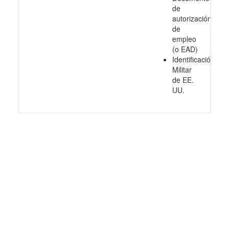
de
autorización
de
empleo
(o EAD)
Identificación
Militar
de EE.
UU.