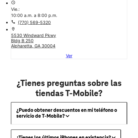
access_time
Vie.:
10:00 a.m. a 8:00 p.m.
call
(770) 569-5320
location_on
5530 Windward Pkwy
Bldg B 250
Alpharetta, GA 30004
Ver
¿Tienes preguntas sobre las
tiendas T-Mobile?
¿Puedo obtener descuentos en mi teléfono o
servicio de T-Mobile?
¿Tienes los últimos iPhones en existencia?