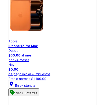
Apple
iPhone 17 Pro Max
Desde
$50.00 al mes
por 24 meses
Hoy
$0.00
de pago inicial + impuestos
Precio normal: $1,199.99
location_on
En existencia
Ver 13 ofertas