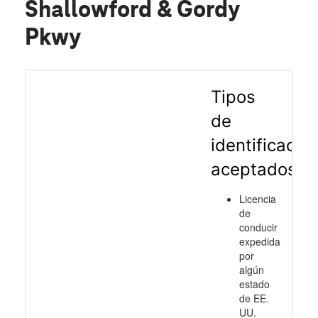
Shallowford & Gordy
Pkwy
Tipos
de
identificació
aceptados
Licencia
de
conducir
expedida
por
algún
estado
de EE.
UU.