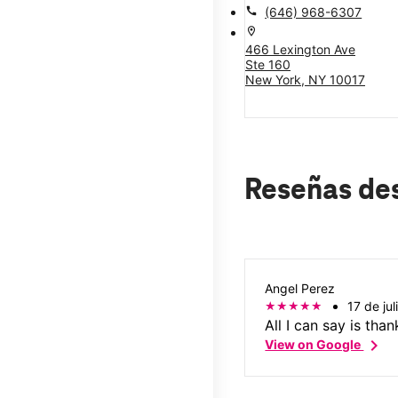
call
(646) 968-6307
location_on
466 Lexington Ave
Ste 160
New York, NY 10017
Reseñas de
Angel Perez
17 de ju
All I can say is than
chevron_right
View on Google