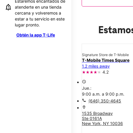
Estaremos encantados de
atenderte en una tienda
cercana y volveremos a
estar a tu servicio en este
lugar pronto.
Estamos
Obtén la app T-Life
Signature Store de T-Mobile
T-Mobile Times Square
1.2 miles away
4.2
access_time
Jue.:
9:00 a.m. a 9:00 p.m.
call
(646) 350-4645
location_on
1535 Broadway
Ste 0161A
New York, NY 10036