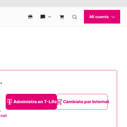
.
Administra en T-Life
Cámbiate por Internet
,
rnet