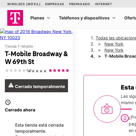
Todas las ubicacion
New York
Tienda T-Mobile
New York
T-Mobile Broadway &
T-Mobile Broa
W 69th St
4.6
★★★★★
warning
Cerrado temporalmente
Esta
Las sig
access_time
mismo s
Cerrado ahora
¿Pr
pag
Esta tienda está cerrada
en 
temporalmente.