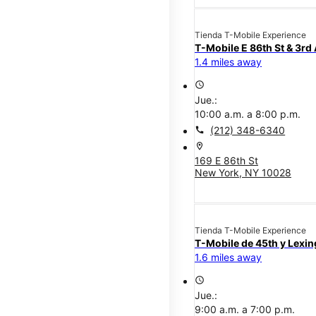
Tienda T-Mobile Experience
T-Mobile E 86th St & 3rd
1.4 miles away
access_time
Jue.:
10:00 a.m. a 8:00 p.m.
call
(212) 348-6340
location_on
169 E 86th St
New York, NY 10028
Tienda T-Mobile Experience
T-Mobile de 45th y Lexi
1.6 miles away
access_time
Jue.:
9:00 a.m. a 7:00 p.m.