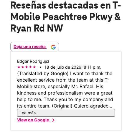
Reseñas destacadas
en T-
Mobile Peachtree Pkwy &
Ryan Rd NW
Deja una reseña
Edgar Rodriguez
18 de julio de 2026, 8:11 p.m.
(Translated by Google) I want to thank the
excellent service from the team at this T-
Mobile store, especially Mr. Rafael. His
kindness and professionalism were a great
help to me. Thank you to my company and
its entire team. (Original) Quiero agradecer
el excelente servio del equipo de trabajo
Lee más
de esta tienda de tmobile , especialmente
chevron_right
View on Google
del Sr Rafael, su amabilidad y su
profesionalismo en el servicio fue de gran