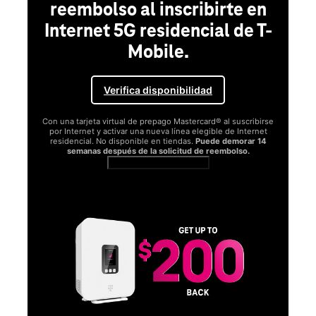
reembolso al inscribirte en
Internet 5G residencial de T-
Mobile.
Verifica disponibilidad
Con una tarjeta virtual de prepago Mastercard® al suscribirse
por Internet y activar una nueva línea elegible de Internet
residencial. No disponible en tiendas.
Puede demorar 14
semanas después de la solicitud de reembolso.
Ver términos completos
SA
D
S
Obt
fun
O