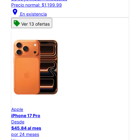
Precio normal: $1,199.99
location_on
En existencia
Ver 13 ofertas
Apple
iPhone 17 Pro
Desde
$45.84 al mes
por 24 meses