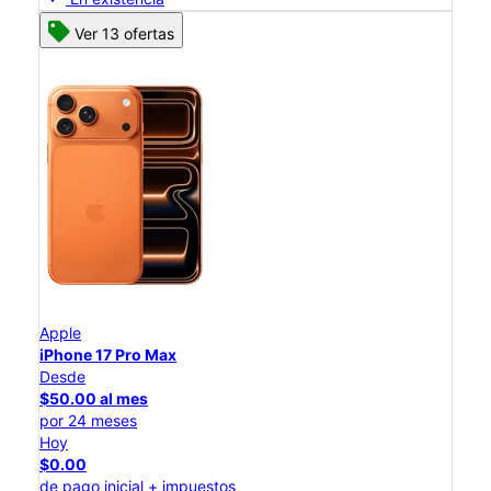
Ver 13 ofertas
Apple
iPhone 17 Pro Max
Desde
$50.00 al mes
por 24 meses
Hoy
$0.00
de pago inicial + impuestos