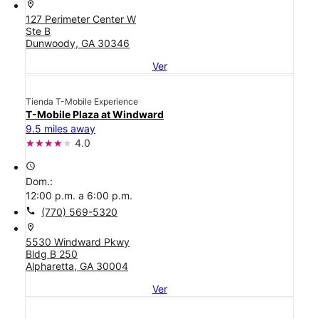
location_on
127 Perimeter Center W
Ste B
Dunwoody, GA 30346
Ver
Tienda T-Mobile Experience
T-Mobile Plaza at Windward
9.5 miles away
4.0
access_time
Dom.:
12:00 p.m. a 6:00 p.m.
call
(770) 569-5320
location_on
5530 Windward Pkwy
Bldg B 250
Alpharetta, GA 30004
Ver