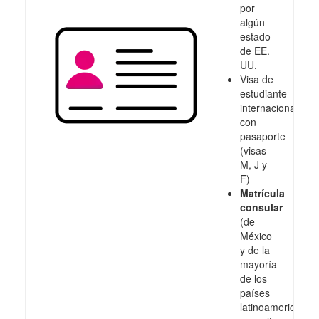
por
algún
estado
de EE.
UU.
Visa de
estudiante
internacional
con
pasaporte
(visas
M, J y
F)
Matrícula
consular
(de
México
y de la
mayoría
de los
países
latinoamericanos