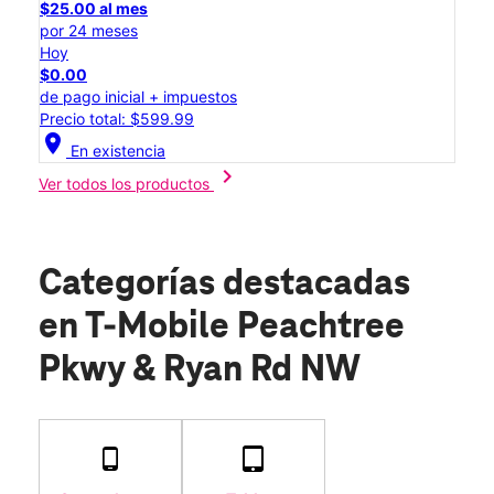
$25.00 al mes
por 24 meses
Hoy
$0.00
de pago inicial + impuestos
Precio total: $599.99
location_on
En existencia
chevron_right
Ver todos los productos
Categorías destacadas
en T-Mobile Peachtree
Pkwy & Ryan Rd NW