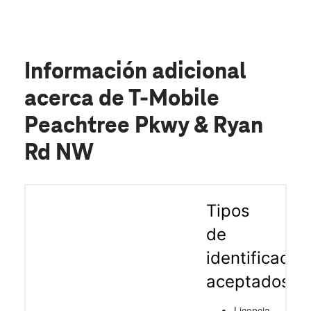
ayuda para mi. Gracias a mi compañía y a
todo su equipo de trabajo.
Información adicional
acerca de T-Mobile
Peachtree Pkwy & Ryan
Rd NW
Tipos
de
identificació
aceptados
Licencia