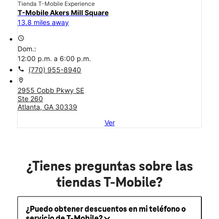
Tienda T-Mobile Experience
T-Mobile Akers Mill Square
13.8 miles away
access_time
Dom.:
12:00 p.m. a 6:00 p.m.
call
(770) 955-8940
location_on
2955 Cobb Pkwy SE
Ste 260
Atlanta, GA 30339
Ver
¿Tienes preguntas sobre las
tiendas T-Mobile?
¿Puedo obtener descuentos en mi teléfono o
servicio de T-Mobile?