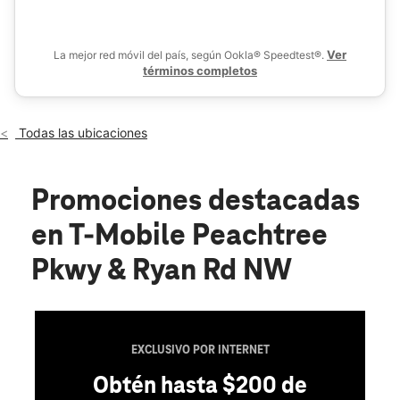
Sáb.:
10:00 a.m. a 8:00 p.m.
location_on
6135 Peachtree Pkwy #104 Norcross, GA 30092
Ver
La mejor red móvil del país, según Ookla® Speedtest®.
términos completos
Todas las ubicaciones
Promociones destacadas
en T-Mobile Peachtree
Pkwy & Ryan Rd NW
EXCLUSIVO POR INTERNET
Obtén hasta $200 de