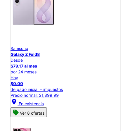
Samsung
Galaxy Z Fold8
Desde
$79.17 al mes
por 24 meses
Hoy
$0.00
de pago inicial + impuestos
Precio normal: $1,899.99
location_on
En existencia
Ver 8 ofertas