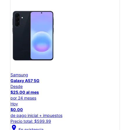
Samsung
Galaxy A57 5G
Desde
$25.00 al mes
por 24 meses
Hoy
$0.00
de pago inicial + impuestos
Precio total: $599.99
location_on
En existencia