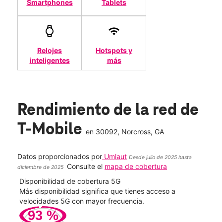
Smartphones
Tablets
Relojes
Hotspots y
inteligentes
más
Rendimiento de la red de
T-Mobile
en
30092
, Norcross, GA
Datos proporcionados por
Umlaut
Desde julio de 2025 hasta
Consulte el
mapa de cobertura
diciembre de 2025
Disponibilidad de cobertura 5G
Velo
ad
Más disponibilidad significa que tienes acceso a
Mayo
le.
velocidades 5G con mayor frecuencia.
vide
93
%