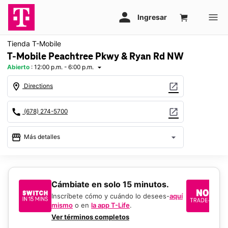
Tienda T-Mobile
T-Mobile Peachtree Pkwy & Ryan Rd NW
Abierto
:
12:00 p.m. - 6:00 p.m.
arrow_drop_down
location_on
open_in_new
Directions
call
open_in_new
(678) 274-5700
storefront
arrow_drop_down
Más detalles
Abrir
access_time
Dom.:
12:00 p.m. a 6:00 p.m.
Lun.:
10:00 a.m. a 8:00 p.m.
​​​​​​​Cámbiate en solo 15 minutos.
Si
Mar.:
10:00 a.m. a 8:00 p.m.
un
Inscríbete cómo y cuándo lo desees-
aquí
Mié.:
10:00 a.m. a 8:00 p.m.
mismo
o en
la app T-Life
.
Us
Jue.:
10:00 a.m. a 8:00 p.m.
en
Ver términos completos
Vie.:
10:00 a.m. a 8:00 p.m.
De