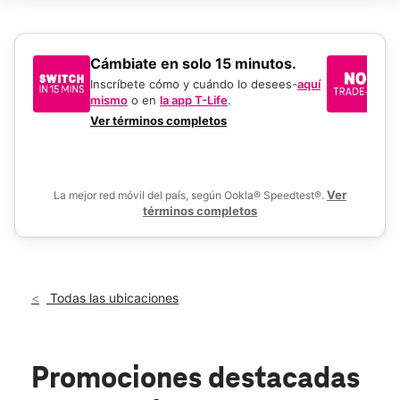
Dom.:
9:00 a.m. a 6:00 p.m.
Lun.:
9:00 a.m. a 8:00 p.m.
Mar.:
9:00 a.m. a 8:00 p.m.
Mié.:
9:00 a.m. a 8:00 p.m.
​​​​​​​Cámbiate en solo 15 minutos.
Si
Jue.:
9:00 a.m. a 8:00 p.m.
un
Inscríbete cómo y cuándo lo desees-
aquí
location_on
mismo
o en
la app T-Life
.
Us
951 N Milliken Ave Ontario, CA 91764
en
Ver términos completos
De
Ver
La mejor red móvil del país, según Ookla® Speedtest®.
términos completos
Todas las ubicaciones
Promociones destacadas