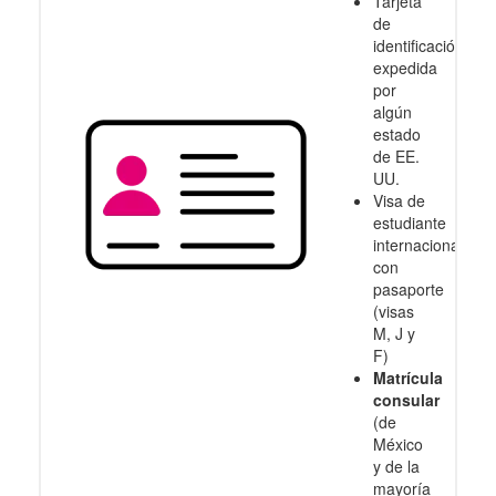
Tarjeta
de
identificación
expedida
por
algún
estado
de EE.
UU.
Visa de
estudiante
internacional
con
pasaporte
(visas
M, J y
F)
Matrícula
consular
(de
México
y de la
mayoría