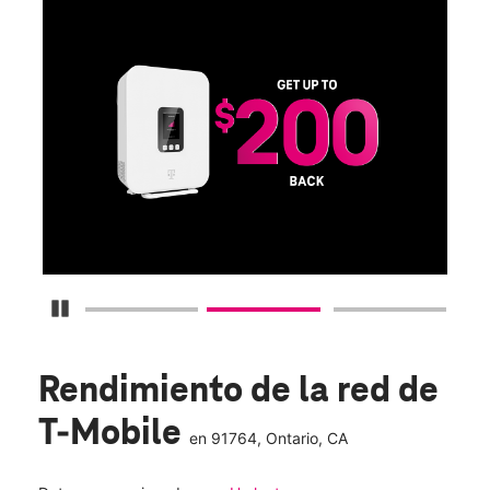
SA
D
S
Obt
fun
O
Detener carrusel
Rendimiento de la red de
T-Mobile
en
91764
, Ontario, CA