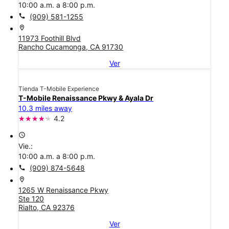
10:00 a.m. a 8:00 p.m.
call
(909) 581-1255
location_on
11973 Foothill Blvd
Rancho Cucamonga, CA 91730
Ver
Tienda T-Mobile Experience
T-Mobile Renaissance Pkwy & Ayala Dr
10.3 miles away
4.2
access_time
Vie.:
10:00 a.m. a 8:00 p.m.
call
(909) 874-5648
location_on
1265 W Renaissance Pkwy
Ste 120
Rialto, CA 92376
Ver