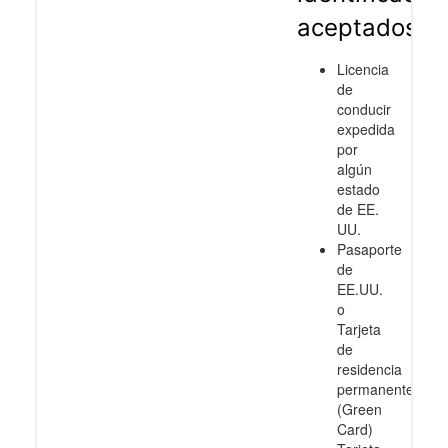
aceptados
Licencia
de
conducir
expedida
por
algún
estado
de EE.
UU.
Pasaporte
de
EE.UU.
o
Tarjeta
de
residencia
permanente
(Green
Card)