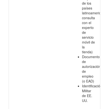
de los
países
latinoamericanos
consulta
con el
experto
de
servicio
móvil de
la
tienda)
Documento
de
autorización
de
empleo
(o EAD)
Identificación
Militar
de EE.
UU.