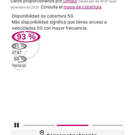
Datos proporcionados por
Umlaut
Desde julio de 2025 hasta
Consulte el
mapa de cobertura
diciembre de 2025
Disponibilidad de cobertura 5G
Velo
ad
Más disponibilidad significa que tienes acceso a
Mayo
le.
velocidades 5G con mayor frecuencia.
vide
93
%
340
91
%
Mbp
AT&T
58
%
Verizon
AT&
111
Mbp
Veri
84
Mbp
Detener carrusel
location_on