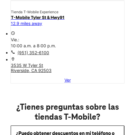
Tienda T-Mobile Experience
T-Mobile Tyler St & Hwy91
12.9 miles away
access_time
Vie.:
10:00 a.m. a 8:00 p.m.
call
(951) 352-6100
location_on
3535 W Tyler St
Riverside, CA 92503
Ver
¿Tienes preguntas sobre las
tiendas T-Mobile?
¿Puedo obtener descuentos en mi teléfono o