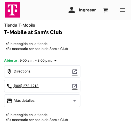
Tienda T-Mobile
T-Mobile at Sam's Club
Sin recogida en la tienda
Es necesario ser socio de Sam's Club
Abierto
:
9:00 a.m. - 8:00 p.m.
arrow_drop_down
location_on
open_in_new
Directions
call
open_in_new
(909) 272-1213
storefront
arrow_drop_down
Más detalles
Abrir
access_time
Sin recogida en la tienda
Vie.:
9:00 a.m. a 8:00 p.m.
Es necesario ser socio de Sam's Club
Sáb.:
9:00 a.m. a 8:00 p.m.