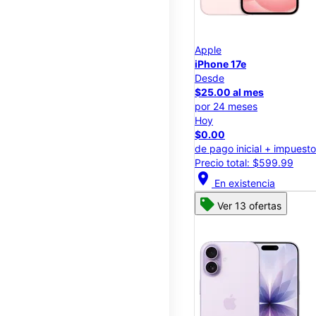
Apple
iPhone 17e
Desde
$25.00 al mes
por 24 meses
Hoy
$0.00
de pago inicial + impuest
Precio total: $599.99
location_on
En existencia
Ver 13 ofertas