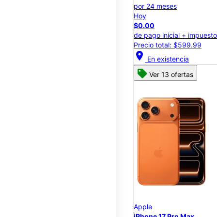
por 24 meses
Hoy
$0.00
de pago inicial + impuest
Precio total: $599.99
location_on
En existencia
Ver 13 ofertas
Apple
iPhone 17 Pro Max