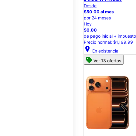
Desde
$50.00 al mes
por 24 meses
Hoy
$0.00
de pago inicial + impuest
Precio normal: $1,199.99
location_on
En existencia
Ver 13 ofertas