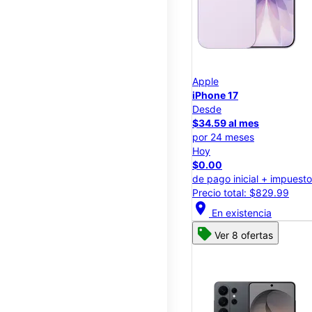
Apple
iPhone 17
Desde
$34.59 al mes
por 24 meses
Hoy
$0.00
de pago inicial + impuest
Precio total: $829.99
location_on
En existencia
Ver 8 ofertas