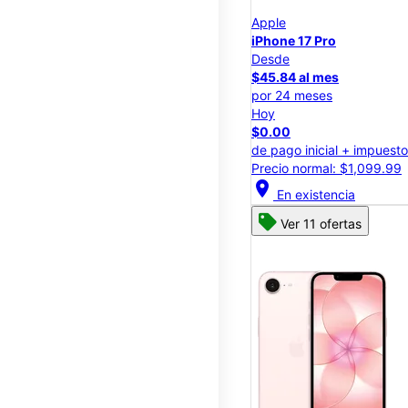
Apple
iPhone 17 Pro
Desde
$45.84 al mes
por 24 meses
Hoy
$0.00
de pago inicial + impuest
Precio normal: $1,099.99
location_on
En existencia
Ver 11 ofertas