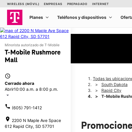
Minorista autorizado de T-Mobile
T-Mobile Rushmore
Mall
access_time
Todas las ubicacion
Cerrado ahora
South Dakota
Abrir
10:00 a.m. a 8:00 p.m.
Rapid City
arrow_drop_down
T-Mobile Rush
call
(605) 791-1412
location_on
2200 N Maple Ave Space
Promocione
612 Rapid City, SD 57701