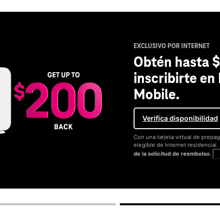
EXCLUSIVO POR INTERNET
Obtén hasta $
inscribirte en
Mobile.
Verifica disponibilidad
Con una tarjeta virtual de prepag
elegible de Internet residencial
de la solicitud de reembolso.
V