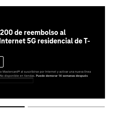
200 de reembolso al
 Internet 5G residencial de T-
o Mastercard® al suscribirse por Internet y activar una nueva línea
. No disponible en tiendas.
Puede demorar 14 semanas después
er términos completos