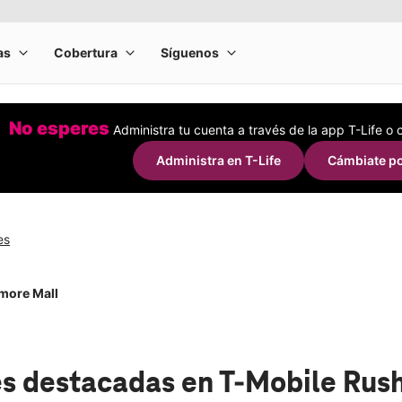
No esperes
Administra tu cuenta a través de la app T-Life o
Administra en T-Life
Cámbiate po
es
more Mall
s destacadas
en T-Mobile Rus