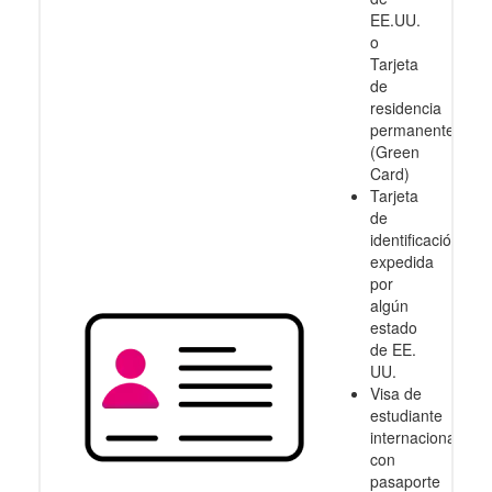
EE.UU.
o
Tarjeta
de
residencia
permanente
(Green
Card)
Tarjeta
de
identificación
expedida
por
algún
estado
de EE.
UU.
Visa de
estudiante
internacional
con
pasaporte