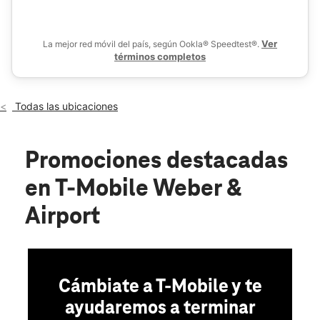
Sáb.:
10:00 a.m. a 8:00 p.m.
location_on
356 S Weber Rd Romeoville, IL 60446
Ver
La mejor red móvil del país, según Ookla® Speedtest®.
términos completos
Todas las ubicaciones
Promociones destacadas
en T-Mobile Weber &
Airport
Cámbiate a T-Mobile y te
ayudaremos a terminar