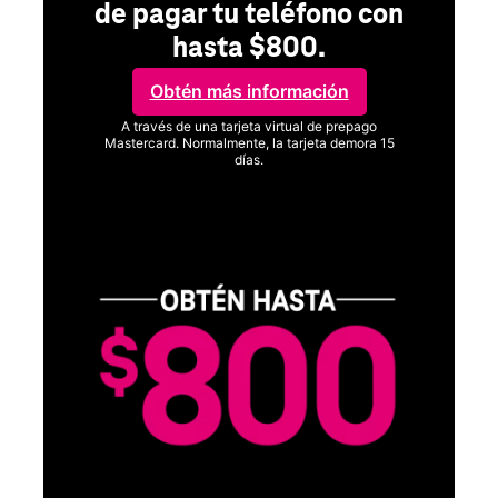
de pagar tu teléfono con
hasta $800.
Obtén más información
A través de una tarjeta virtual de prepago
Mastercard. Normalmente, la tarjeta demora 15
días.
Ver términos completos
SA
D
S
Obt
fun
O