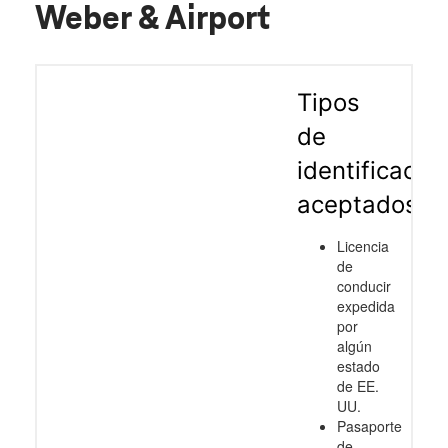
Weber & Airport
Tipos
de
identificació
aceptados
Licencia
de
conducir
expedida
por
algún
estado
de EE.
UU.
Pasaporte
de