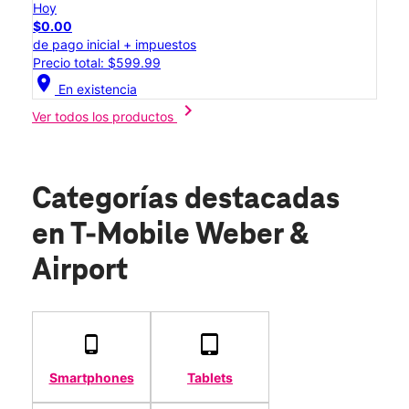
Hoy
$0.00
de pago inicial + impuestos
Precio total: $599.99
location_on
En existencia
chevron_right
Ver todos los productos
Categorías destacadas
en T-Mobile Weber &
Airport
Smartphones
Tablets