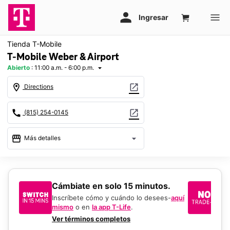
Tienda T-Mobile
T-Mobile Weber & Airport
Abierto
:
11:00 a.m. - 6:00 p.m.
arrow_drop_down
location_on
open_in_new
Directions
call
open_in_new
(815) 254-0145
storefront
arrow_drop_down
Más detalles
Abrir
access_time
Dom.:
11:00 a.m. a 6:00 p.m.
Lun.:
10:00 a.m. a 8:00 p.m.
​​​​​​​Cámbiate en solo 15 minutos.
Si
Mar.:
10:00 a.m. a 8:00 p.m.
un
Inscríbete cómo y cuándo lo desees-
aquí
Mié.:
10:00 a.m. a 8:00 p.m.
mismo
o en
la app T-Life
.
Us
Jue.:
10:00 a.m. a 8:00 p.m.
en
Ver términos completos
Vie.:
10:00 a.m. a 8:00 p.m.
De