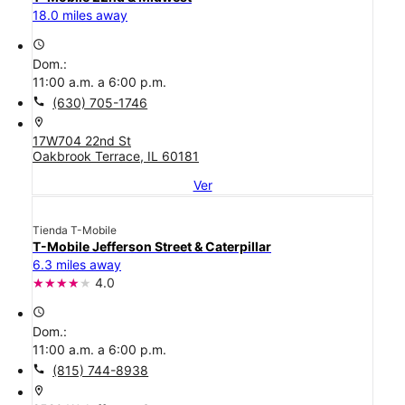
18.0 miles away
access_time
Dom.:
11:00 a.m. a 6:00 p.m.
call
(630) 705-1746
location_on
17W704 22nd St
Oakbrook Terrace, IL 60181
Ver
Tienda T-Mobile
T-Mobile Jefferson Street & Caterpillar
6.3 miles away
4.0
access_time
Dom.:
11:00 a.m. a 6:00 p.m.
call
(815) 744-8938
location_on