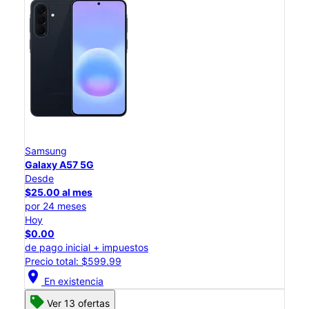
Samsung
Galaxy A57 5G
Desde
$25.00 al mes
por 24 meses
Hoy
$0.00
de pago inicial + impuestos
Precio total: $599.99
location_on
En existencia
Ver 13 ofertas