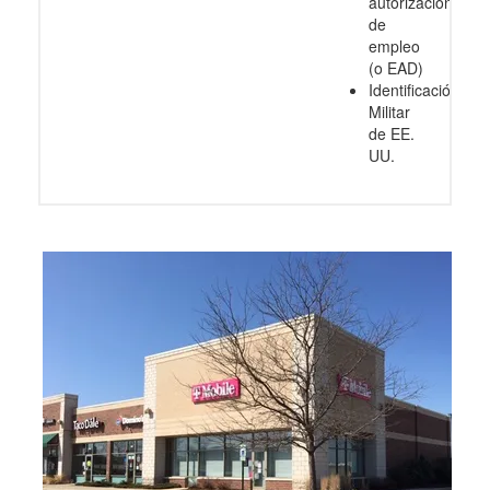
autorización
de
empleo
(o EAD)
Identificación
Militar
de EE.
UU.