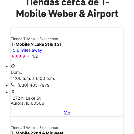
Tiendas cerca de T-
Mobile Weber & Airport
Tienda T-Mobile Experience
T-Mobile N Lake St & Il 31
15.6 miles away
4.2
access_time
Dom.:
11:00 a.m. a 6:00 p.m.
call
(630) 405-7979
location_on
1272 N Lake St
Aurora, IL 60506
Ver
Tienda T-Mobile Experience
T-Mobile 22nd & Midwest