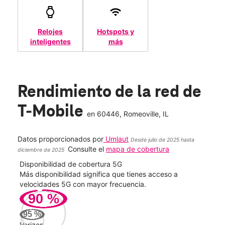
Relojes
Hotspots y
inteligentes
más
Rendimiento de la red de
T-Mobile
en
60446
, Romeoville, IL
Datos proporcionados por
Umlaut
Desde julio de 2025 hasta
Consulte el
mapa de cobertura
diciembre de 2025
Disponibilidad de cobertura 5G
Velo
ad
Más disponibilidad significa que tienes acceso a
Mayo
le.
velocidades 5G con mayor frecuencia.
vide
90
%
217
95
%
Mbp
Verizon