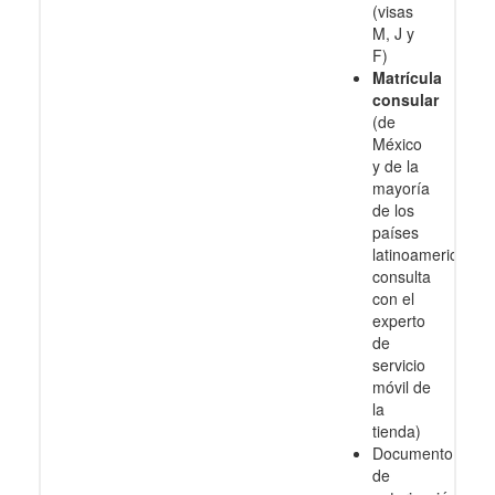
(visas
M, J y
F)
Matrícula
consular
(de
México
y de la
mayoría
de los
países
latinoamericanos
consulta
con el
experto
de
servicio
móvil de
la
tienda)
Documento
de