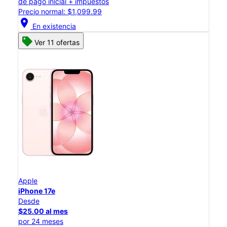
de pago inicial + impuestos
Precio normal: $1,099.99
location_on
En existencia
Ver 11 ofertas
Apple
iPhone 17e
Desde
$25.00 al mes
por 24 meses