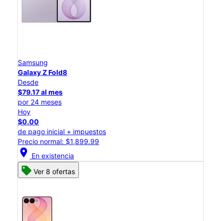
Samsung
Galaxy Z Fold8
Desde
$79.17 al mes
por 24 meses
Hoy
$0.00
de pago inicial + impuestos
Precio normal: $1,899.99
location_on
En existencia
Ver 8 ofertas