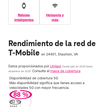
Relojes
Hotspots y
inteligentes
más
Rendimiento de la red de
T-Mobile
en
24401
, Staunton, VA
Datos proporcionados por
Umlaut
Desde julio de 2025 hasta
Consulte el
mapa de cobertura
diciembre de 2025
Disponibilidad de cobertura 5G
Velo
ad
Más disponibilidad significa que tienes acceso a
Mayo
le.
velocidades 5G con mayor frecuencia.
vide
88
%
263
92
%
Mbp
AT&T