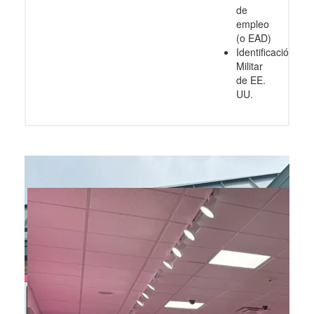
de
empleo
(o EAD)
Identificación
Militar
de EE.
UU.