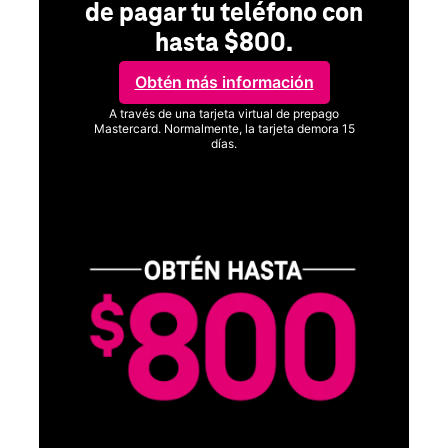
de pagar tu teléfono con
hasta $800.
Obtén más información
A través de una tarjeta virtual de prepago
Mastercard. Normalmente, la tarjeta demora 15
días.
Ver términos completos
SA
D
S
Obt
fun
O