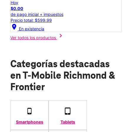
Hoy
$0.00
de pago inicial + impuestos
Precio total: $599.99
location_on
En existencia
chevron_right
Ver todos los productos
Categorías destacadas
en T-Mobile Richmond &
Frontier
Smartphones
Tablets