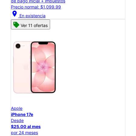
de pago inicial + impuestos
Precio normal: $1,099.99
location_on
En existencia
Ver 11 ofertas
Apple
iPhone 17e
Desde
$25.00 al mes
por 24 meses