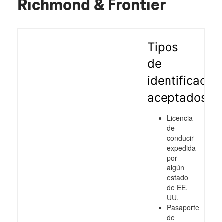
Richmond & Frontier
Tipos
de
identificació
aceptados
Licencia
de
conducir
expedida
por
algún
estado
de EE.
UU.
Pasaporte
de