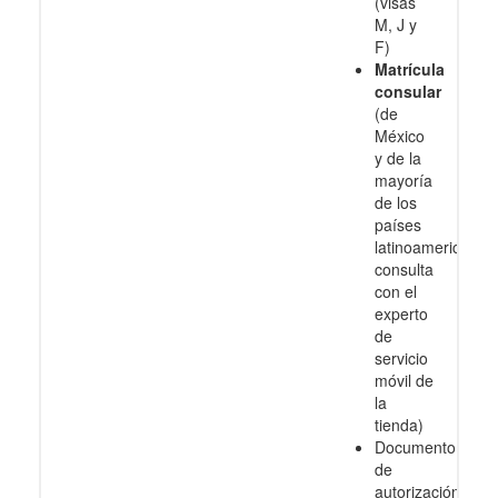
(visas
M, J y
F)
Matrícula
consular
(de
México
y de la
mayoría
de los
países
latinoamericanos
consulta
con el
experto
de
servicio
móvil de
la
tienda)
Documento
de
autorización