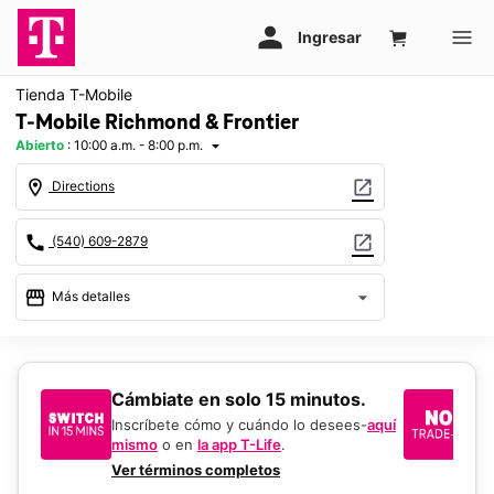
Tienda T-Mobile
T-Mobile Richmond & Frontier
Abierto
:
10:00 a.m. - 8:00 p.m.
arrow_drop_down
location_on
open_in_new
Directions
call
open_in_new
(540) 609-2879
storefront
arrow_drop_down
Más detalles
Abrir
access_time
Sáb.:
10:00 a.m. a 8:00 p.m.
Dom.:
12:00 p.m. a 6:00 p.m.
​​​​​​​Cámbiate en solo 15 minutos.
Si
Lun.:
10:00 a.m. a 8:00 p.m.
un
Inscríbete cómo y cuándo lo desees-
aquí
Mar.:
10:00 a.m. a 8:00 p.m.
mismo
o en
la app T-Life
.
Us
Mié.:
10:00 a.m. a 8:00 p.m.
en
Ver términos completos
Jue.:
10:00 a.m. a 8:00 p.m.
De