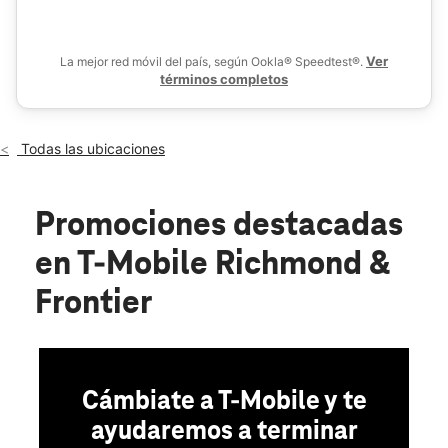
Vie.:
10:00 a.m. a 8:00 p.m.
location_on
1028 Richmond Ave Ste 103 Staunton, VA 24401
Ver
La mejor red móvil del país, según Ookla® Speedtest®.
términos completos
Todas las ubicaciones
Promociones destacadas
en T-Mobile Richmond &
Frontier
Cámbiate a T-Mobile y te
ayudaremos a terminar