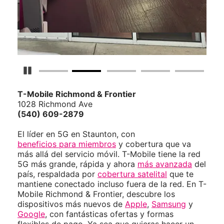
Detener carrusel
T-Mobile
Richmond & Frontier
1028 Richmond Ave
(540) 609-2879
El líder en 5G en Staunton, con
beneficios para miembros
y cobertura que va
más allá del servicio móvil. T-Mobile tiene la red
5G más grande, rápida y ahora
más avanzada
del
país, respaldada por
cobertura satelital
que te
mantiene conectado incluso fuera de la red. En T-
Mobile Richmond & Frontier, descubre los
dispositivos más nuevos de
Apple
,
Samsung
y
Google
, con fantásticas ofertas y formas