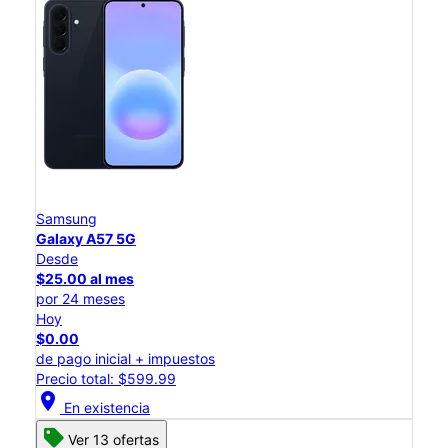
Samsung
Galaxy A57 5G
Desde
$25.00 al mes
por 24 meses
Hoy
$0.00
de pago inicial + impuestos
Precio total: $599.99
location_on
En existencia
Ver 13 ofertas