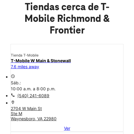
Tiendas cerca de T-
Mobile Richmond &
Frontier
Tienda T-Mobile
T-Mobile W Main & Stonewall
7.6 miles away
access_time
Sáb.:
10:00 a.m. a 8:00 p.m.
call
(540) 241-6089
location_on
2704 W Main St
Ste M
Waynesboro, VA 22980
Ver