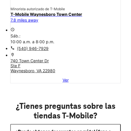
Minorista autorizado de T-Mobile
T-Mobile Waynesboro Town Center
7.8 miles away
access_time
Sáb.:
10:00 a.m. a 8:00 p.m.
call
(540) 946-7929
location_on
740 Town Center Dr
Ste F
Waynesboro, VA 22980
Ver
¿Tienes preguntas sobre las
tiendas T-Mobile?