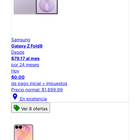
Samsung
Galaxy Z Fold8
Desde
$79.17 al mes
por 24 meses
Hoy
$0.00
de pago inicial + impuestos
Precio normal: $1,899.99
location_on
En existencia
Ver 8 ofertas