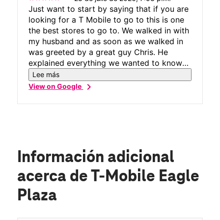
Just want to start by saying that if you are
looking for a T Mobile to go to this is one
the best stores to go to. We walked in with
my husband and as soon as we walked in
was greeted by a great guy Chris. He
explained everything we wanted to know
and everything we didn't understand. I
Lee más
would definitely continue doing business
chevron_right
View on Google
with this store in the future. Was a
pleasurable experience thank you Chris.
Información adicional
acerca de T-Mobile Eagle
Plaza