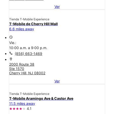
Ver
Tienda T-Mobile Experience
T-Mobile de Cherry Hill Mall
6.6 miles away
access_time
Vie.:
10:00 a.m. a 9:00 p.m.
call
(856) 663-1469
location_on
2000 Route 38
Ste 1570
Cherry Hill, NJ 08002
Ver
Tienda T-Mobile Experience
T-Mobile Aramingo Ave & Castor Ave
11.5 miles away
4.1