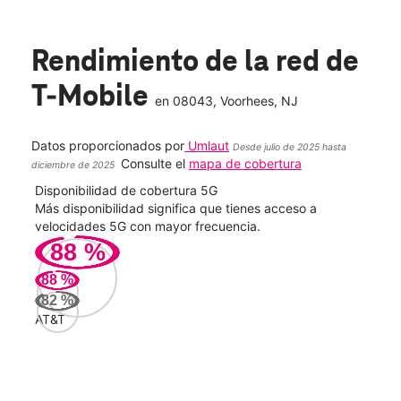
Rendimiento de la red de
T-Mobile
en
08043
, Voorhees, NJ
Datos proporcionados por
Umlaut
Desde julio de 2025 hasta
Consulte el
mapa de cobertura
diciembre de 2025
Disponibilidad de cobertura 5G
Velo
ad
Más disponibilidad significa que tienes acceso a
Mayo
le.
velocidades 5G con mayor frecuencia.
vide
88
%
489
88
%
Mbp
82
%
AT&T
Veri
73
Mbp