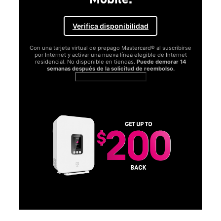
Verifica disponibilidad
Con una tarjeta virtual de prepago Mastercard® al suscribirse
por Internet y activar una nueva línea elegible de Internet
residencial. No disponible en tiendas.
Puede demorar 14
semanas después de la solicitud de reembolso.
Ver términos completos
SA
D
S
Obt
fun
O