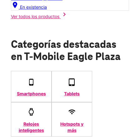
location_on
En existencia
chevron_right
Ver todos los productos
Categorías destacadas
en T-Mobile Eagle Plaza
Smartphones
Tablets
Relojes
Hotspots y
inteligentes
más