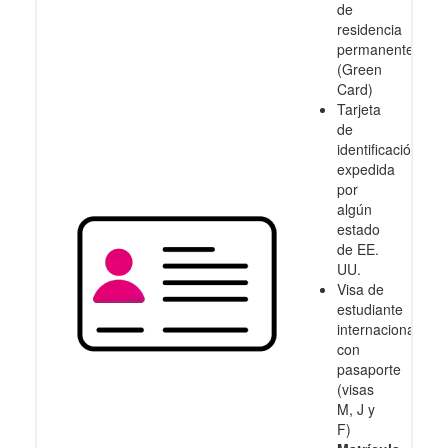
de
residencia
permanente
(Green
Card)
Tarjeta
de
identificación
expedida
por
algún
estado
de EE.
UU.
Visa de
estudiante
internacional
con
pasaporte
(visas
M, J y
F)