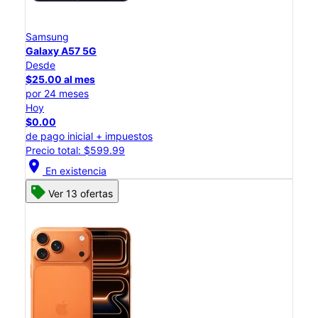
Samsung
Galaxy A57 5G
Desde
$25.00 al mes
por 24 meses
Hoy
$0.00
de pago inicial + impuestos
Precio total: $599.99
location_on
En existencia
Ver 13 ofertas