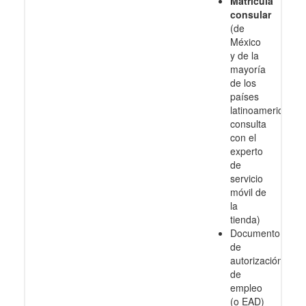
Matrícula
consular
(de
México
y de la
mayoría
de los
países
latinoamericanos
consulta
con el
experto
de
servicio
móvil de
la
tienda)
Documento
de
autorización
de
empleo
(o EAD)