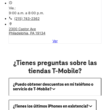
access_time
Vie.:
9:00 a.m. a 8:00 p.m.
call
(215) 743-2362
location_on
2300 Castor Ave
Philadelphia, PA 19134
Ver
¿Tienes preguntas sobre las
tiendas T-Mobile?
¿Puedo obtener descuentos en mi teléfono o
servicio de T-Mobile?
¿Tienes los últimos iPhones en existencia?