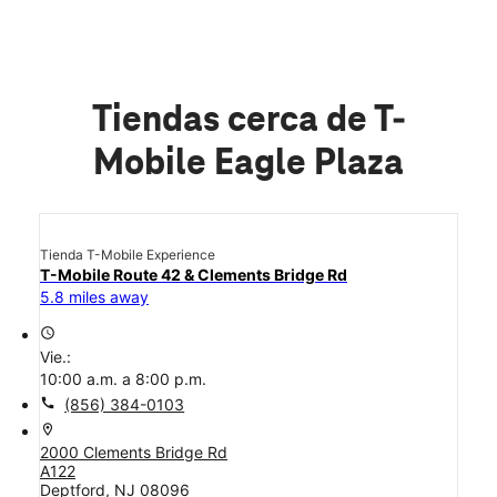
Tiendas cerca de T-
Mobile Eagle Plaza
Tienda T-Mobile Experience
T-Mobile Route 42 & Clements Bridge Rd
5.8 miles away
access_time
Vie.:
10:00 a.m. a 8:00 p.m.
call
(856) 384-0103
location_on
2000 Clements Bridge Rd
A122
Deptford, NJ 08096