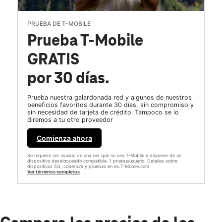
PRUEBA DE T-MOBILE
Prueba T-Mobile
GRATIS
por 30 días.
Prueba nuestra galardonada red y algunos de nuestros
beneficios favoritos durante 30 días, sin compromiso y
sin necesidad de tarjeta de crédito. Tampoco se lo
diremos a tu otro proveedor
Comienza ahora
Se requiere ser usuario de una red que no sea T-Mobile y disponer de un
dispositivo desbloqueado compatible. 1 prueba/usuario. Detalles sobre
dispositivos 5G, cobertura y pruebas en es.T-Mobile.com.
Ver términos completos