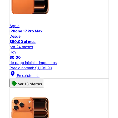
Apple
iPhone 17 Pro Max
Desde
$50.00 al mes
por 24 meses
Hoy
$0.00
de pago inicial + impuestos
Precio normal: $1,199.99
location_on
En existencia
Ver 13 ofertas