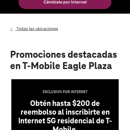
Cámbiate por Internet
Jue.:
10:00 a.m. a 8:00 p.m.
location_on
700 Haddonfield Berlin Rd Space 40B Voorhees, NJ 08043
Todas las ubicaciones
Promociones destacadas
en T-Mobile Eagle Plaza
EXCLUSIVO POR INTERNET
Obtén hasta $200 de
reembolso al inscribirte en
Internet 5G residencial de T-
Mobile.