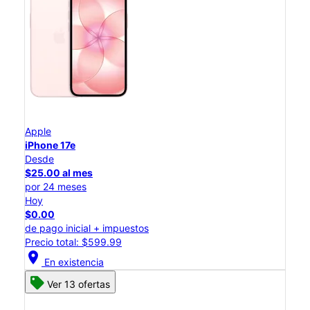
Apple
iPhone 17e
Desde
$25.00 al mes
por 24 meses
Hoy
$0.00
de pago inicial + impuestos
Precio total: $599.99
location_on
En existencia
Ver 13 ofertas