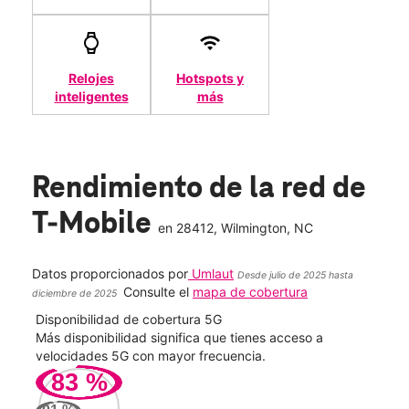
Relojes
Hotspots y
inteligentes
más
Rendimiento de la red de
T-Mobile
en
28412
, Wilmington, NC
Datos proporcionados por
Umlaut
Desde julio de 2025 hasta
Consulte el
mapa de cobertura
diciembre de 2025
Disponibilidad de cobertura 5G
Velo
ad
Más disponibilidad significa que tienes acceso a
Mayo
le.
velocidades 5G con mayor frecuencia.
vide
83
%
45