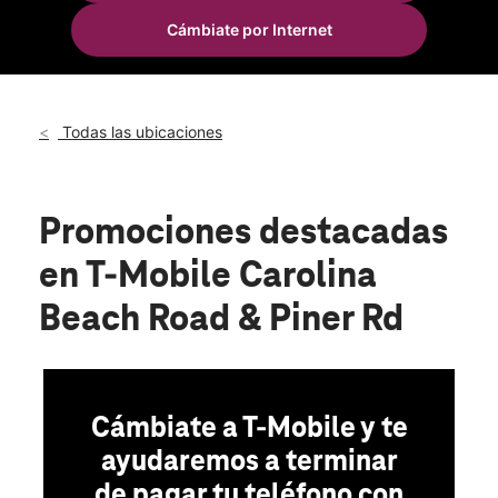
Vie.:
10:00 a.m. a 8:00 p.m.
Cámbiate por Internet
Sáb.:
10:00 a.m. a 8:00 p.m.
location_on
5601 Carolina Beach Road Wilmington, NC 28412
Todas las ubicaciones
Promociones destacadas
en T-Mobile Carolina
Beach Road & Piner Rd
Cámbiate a T-Mobile y te
ayudaremos a terminar
de pagar tu teléfono con