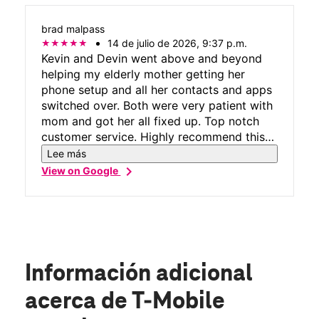
of us in a timely and friendly manner
without getting stressed. We have been
brad malpass
with US Cellular for over 30 years, and
14 de julio de 2026, 9:37 p.m.
since it switched to T-Mobile, we've been
Kevin and Devin went above and beyond
very happy with the service so far and very
helping my elderly mother getting her
happy with the service we received from
phone setup and all her contacts and apps
Devin at this location!
switched over. Both were very patient with
mom and got her all fixed up. Top notch
customer service. Highly recommend this
retailer!
Lee más
chevron_right
View on Google
Información adicional
acerca de T-Mobile