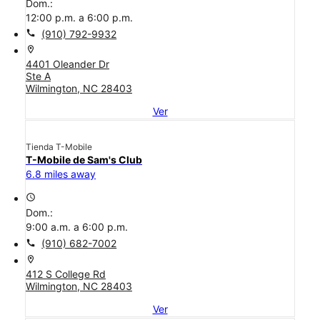
Dom.:
12:00 p.m. a 6:00 p.m.
call
(910) 792-9932
location_on
4401 Oleander Dr
Ste A
Wilmington, NC 28403
Ver
Tienda T-Mobile
T-Mobile de Sam's Club
6.8 miles away
access_time
Dom.:
9:00 a.m. a 6:00 p.m.
call
(910) 682-7002
location_on
412 S College Rd
Wilmington, NC 28403
Ver