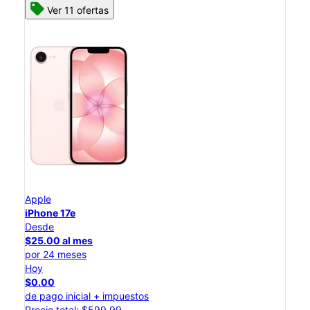
Ver 11 ofertas
Apple
iPhone 17e
Desde
$25.00 al mes
por 24 meses
Hoy
$0.00
de pago inicial + impuestos
Precio total: $599.99