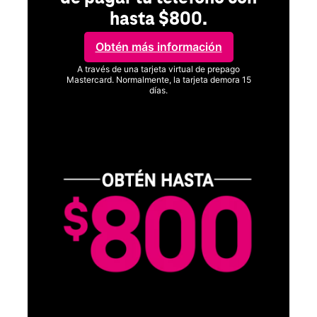
hasta $800.
Obtén más información
A través de una tarjeta virtual de prepago
Mastercard. Normalmente, la tarjeta demora 15
días.
Ver términos completos
SA
D
S
Obt
fun
O