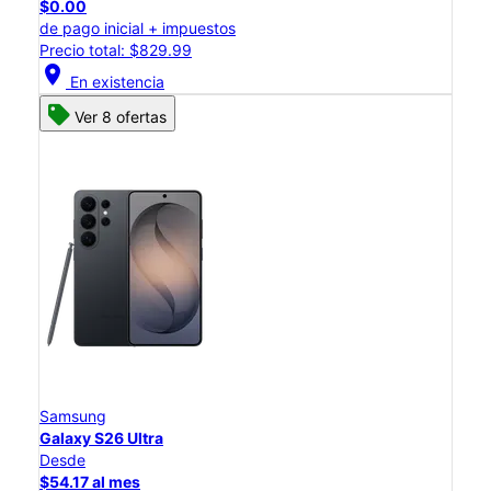
$0.00
de pago inicial + impuestos
Precio total: $829.99
location_on
En existencia
Ver 8 ofertas
Samsung
Galaxy S26 Ultra
Desde
$54.17 al mes