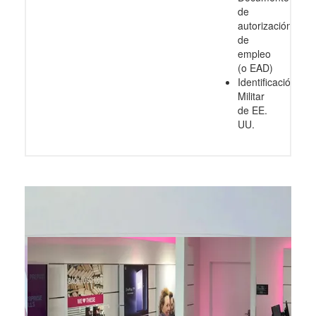
de
autorización
de
empleo
(o EAD)
Identificación
Militar
de EE.
UU.