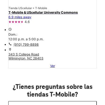
Tienda UScellular + T-Mobile
T-Mobile & UScellular University Commons
6.9 miles away
4.6
access_time
Dom.:
12:00 p.m. a 5:00 p.m.
call
(910) 799-8898
location_on
343 S College Road
Wilmington, NC 28403
Ver
¿Tienes preguntas sobre las
tiendas T-Mobile?