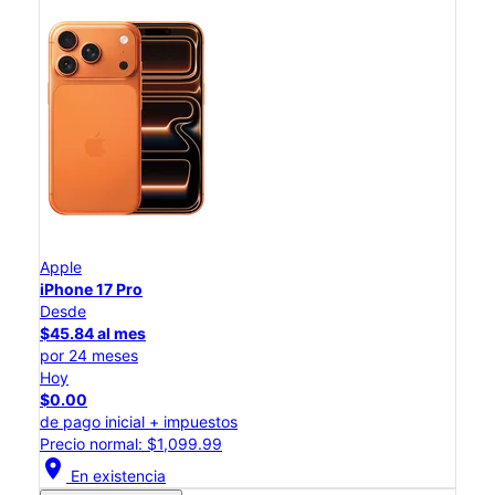
Apple
iPhone 17 Pro
Desde
$45.84 al mes
por 24 meses
Hoy
$0.00
de pago inicial + impuestos
Precio normal: $1,099.99
location_on
En existencia