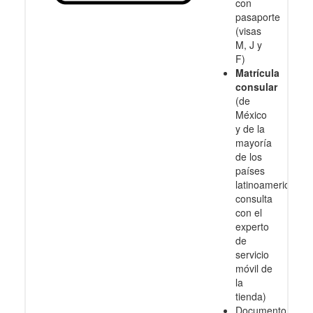
con
pasaporte
(visas
M, J y
F)
Matrícula
consular
(de
México
y de la
mayoría
de los
países
latinoamericanos
consulta
con el
experto
de
servicio
móvil de
la
tienda)
Documento