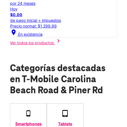
por 24 meses
Hoy
$0.00
de pago inicial + impuestos
Precio normal: $1,299.99
location_on
En existencia
chevron_right
Ver todos los productos
Categorías destacadas
en T-Mobile Carolina
Beach Road & Piner Rd
Smartphones
Tablets