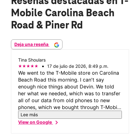
Reseñas destacadas
en T-
Mobile Carolina Beach
Road & Piner Rd
Deja una reseña
Tina Shoulars
17 de julio de 2026, 8:49 p.m.
We went to the T-Mobile store on Carolina
Beach Road this morning. I can't say
enough nice things about Devin. We told
her what we needed, which was to transfer
all of our data from old phones to new
phones, which we bought through T-Mobile
website, and she expertly (and quickly) did
Lee más
exactly what we wanted. While we were
chevron_right
View on Google
there, several other customers came in and
she was the only one there. She handled all