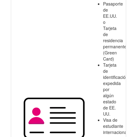
Pasaporte
de
EE.UU.
o
Tarjeta
de
residencia
permanente
(Green
Card)
Tarjeta
de
identificación
expedida
por
algún
estado
de EE.
UU.
Visa de
estudiante
internacional