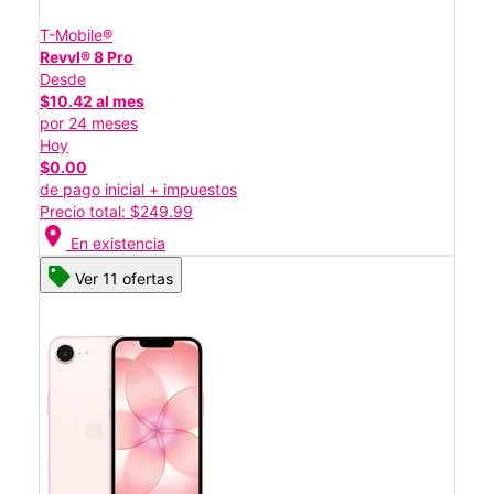
T-Mobile®
Revvl® 8 Pro
Desde
$10.42 al mes
por 24 meses
Hoy
$0.00
de pago inicial + impuestos
Precio total: $249.99
location_on
En existencia
Ver 11 ofertas