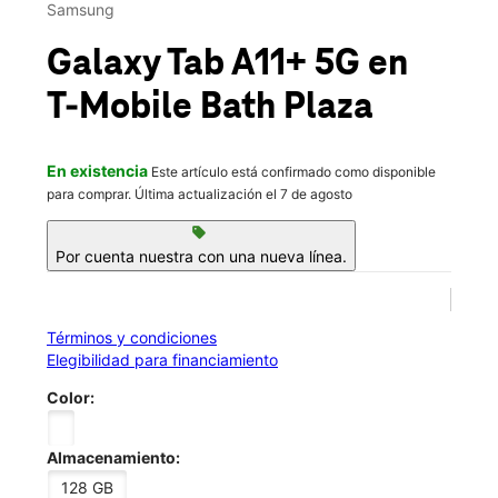
Mar.:
Cerrado temporalmente
Samsung
Mié.:
Cerrado temporalmente
Jue.:
Cerrado temporalmente
Galaxy Tab A11+ 5G
en
location_on
360 W Washington St Bath, NY 14810
T-Mobile
Bath Plaza
Esta tienda está cerrada temporalmente. Estaremos
encantados de atenderte en una tienda cercana y
En existencia
Este artículo está confirmado como disponible
volveremos a estar a tu servicio en este lugar pronto.
para comprar. Última actualización el 7 de agosto
sell
Por cuenta nuestra con una nueva línea.
Términos y condiciones
Elegibilidad para financiamiento
Color:
Almacenamiento:
128 GB