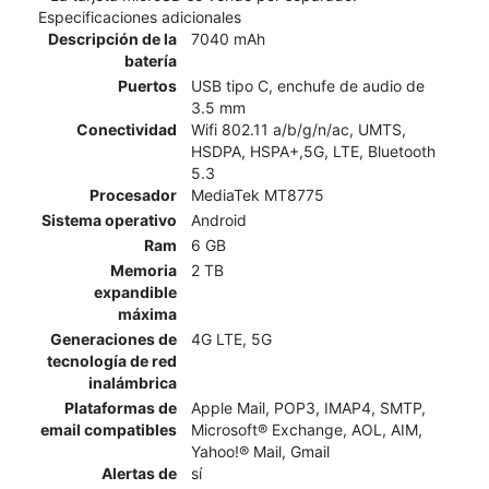
Especificaciones adicionales
Descripción de la
7040 mAh
batería
Puertos
USB tipo C, enchufe de audio de
3.5 mm
Conectividad
Wifi 802.11 a/b/g/n/ac, UMTS,
HSDPA, HSPA+,5G, LTE, Bluetooth
5.3
Procesador
MediaTek MT8775
Sistema operativo
Android
Ram
6 GB
Memoria
2 TB
expandible
máxima
Generaciones de
4G LTE, 5G
tecnología de red
inalámbrica
Plataformas de
Apple Mail, POP3, IMAP4, SMTP,
email compatibles
Microsoft® Exchange, AOL, AIM,
Yahoo!® Mail, Gmail
Alertas de
sí