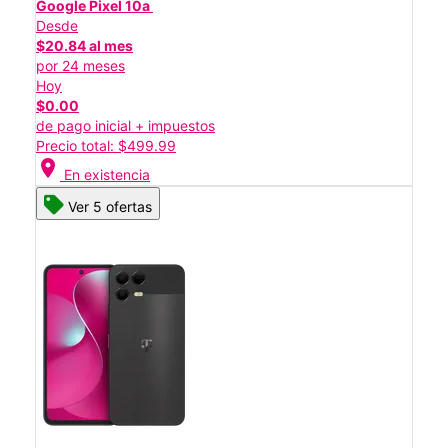
Google Pixel 10a
Desde
$20.84 al mes
por 24 meses
Hoy
$0.00
de pago inicial + impuestos
Precio total: $499.99
location_on
En existencia
Ver 5 ofertas