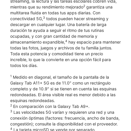
streaming, la lectura y las tareas escolares cobren vida,
2
mientras que su rendimiento mejorado
garantiza una
multitarea fluida en todas tus apps diarias. Con
3
conectividad 5G,
todos pueden hacer streaming y
descargar en cualquier lugar. Una batería de larga
duración te ayuda a seguir el ritmo de tus rutinas
ocupadas, y con gran cantidad de memoria y
4
almacenamiento expandible,
hay espacio para mantener
todas las fotos, juegos y archivos de tu familia juntos.
Toda esta potencia y comodidad tiene un precio
increíble, lo que la convierte en una opción fácil para
todos los días.
1
Medido en diagonal, el tamaño de la pantalla de la
Galaxy Tab A11+ 5G es de 11.0" como un rectángulo
completo y de 10.9" si se tienen en cuenta las esquinas
redondeadas. El área visible real es menor debido a las
esquinas redondeadas.
2
En comparación con la Galaxy Tab A9+.
3
Las velocidades 5G varían y requieren una red y una
conexión óptimas (factores: frecuencia, ancho de banda,
congestión); consulte la disponibilidad con el proveedor.
4
La tarjeta microSD se vende por separado.