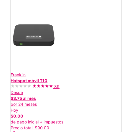
Franklin
Hotspot móvil T10
89
Desde
$3.75 al mes
por 24 meses
Hoy
$0.00
de pago inicial + impuestos
Precio total: $90.00