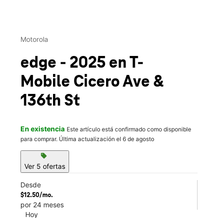
This carousel contains a column of small thumbnails. Selecting 
Motorola
edge - 2025
en T-
Mobile
Cicero Ave &
136th St
En existencia
Este artículo está confirmado como disponible
para comprar. Última actualización el 6 de agosto
sell
Ver 5 ofertas
Desde
$12.50/mo.
por 24 meses
Hoy