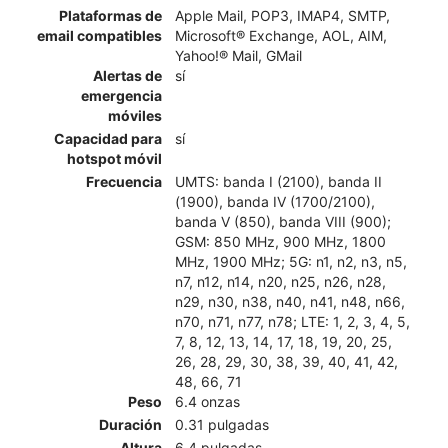
Plataformas de
Apple Mail, POP3, IMAP4, SMTP,
email compatibles
Microsoft® Exchange, AOL, AIM,
Yahoo!® Mail, GMail
Alertas de
sí
emergencia
móviles
Capacidad para
sí
hotspot móvil
Frecuencia
UMTS: banda I (2100), banda II
(1900), banda IV (1700/2100),
banda V (850), banda VIII (900);
GSM: 850 MHz, 900 MHz, 1800
MHz, 1900 MHz; 5G: n1, n2, n3, n5,
n7, n12, n14, n20, n25, n26, n28,
n29, n30, n38, n40, n41, n48, n66,
n70, n71, n77, n78; LTE: 1, 2, 3, 4, 5,
7, 8, 12, 13, 14, 17, 18, 19, 20, 25,
26, 28, 29, 30, 38, 39, 40, 41, 42,
48, 66, 71
Peso
6.4 onzas
Duración
0.31 pulgadas
Altura
6.4 pulgadas