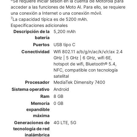
Se requiere iniciar sesión en la cuenta de Motorola para
acceder a las funciones de Moto AI. Para ello, se requiere
una conexión a Internet o una conexión móvil.
7
La capacidad típica es de 5200 mAh.
Especificaciones adicionales
Descripción de la
5,200 mAh
batería
Puertos
USB tipo C
Conectividad
Wifi 802.11 a/b/g/n/ac/k/v/r/ax 2.4
GHz | 5 GHz | 6 GHz, wifi 6E,
hotspot de wifi, Bluetooth® 5.4,
NFC, compatible con tecnología
satelital
Procesador
MediaTek Dimensity 7400
Sistema operativo
Android
Ram
8 GB
Memoria
0 GB
expandible
máxima
Generaciones de
4G LTE, 5G
tecnología de red
inalámbrica