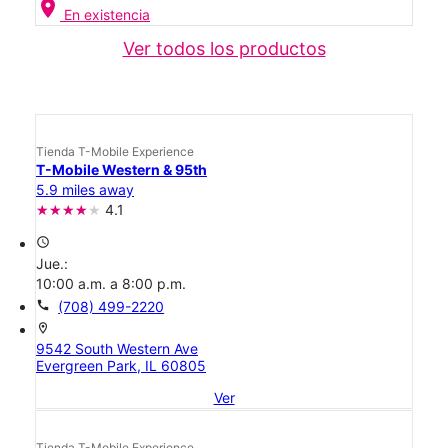
location_on
En existencia
Ver todos los productos
Tienda T-Mobile Experience
T-Mobile Western & 95th
5.9 miles away
4.1
access_time
Jue.:
10:00 a.m. a 8:00 p.m.
call
(708) 499-2220
location_on
9542 South Western Ave
Evergreen Park, IL 60805
Ver
Tienda T-Mobile Experience