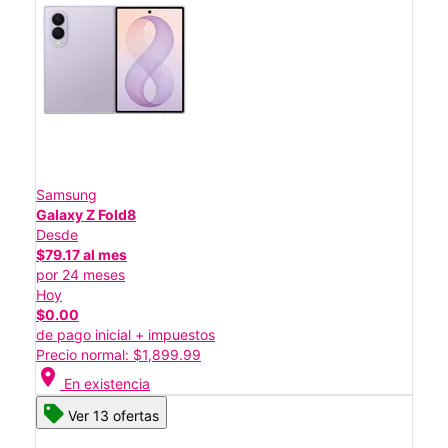
Samsung
Galaxy Z Fold8
Desde
$79.17 al mes
por 24 meses
Hoy
$0.00
de pago inicial + impuestos
Precio normal: $1,899.99
location_on
En existencia
Ver 13 ofertas