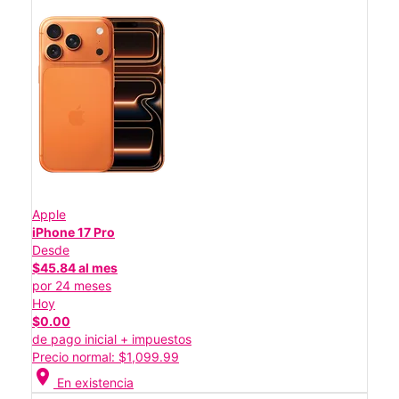
Apple
iPhone 17 Pro
Desde
$45.84 al mes
por 24 meses
Hoy
$0.00
de pago inicial + impuestos
Precio normal: $1,099.99
location_on
En existencia