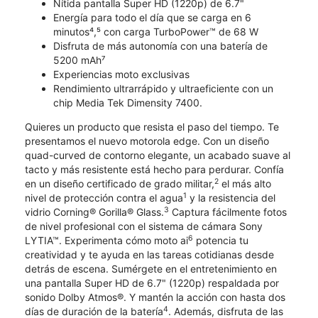
Nítida pantalla Super HD (1220p) de 6.7"
Energía para todo el día que se carga en 6
minutos⁴,⁵ con carga TurboPower™ de 68 W
Disfruta de más autonomía con una batería de
5200 mAh⁷
Experiencias moto exclusivas
Rendimiento ultrarrápido y ultraeficiente con un
chip Media Tek Dimensity 7400.
Quieres un producto que resista el paso del tiempo. Te
presentamos el nuevo motorola edge. Con un diseño
quad-curved de contorno elegante, un acabado suave al
tacto y más resistente está hecho para perdurar. Confía
2
en un diseño certificado de grado militar,
el más alto
1
nivel de protección contra el agua
y la resistencia del
3
vidrio Corning® Gorilla® Glass.
Captura fácilmente fotos
de nivel profesional con el sistema de cámara Sony
6
LYTIA™. Experimenta cómo moto ai
potencia tu
creatividad y te ayuda en las tareas cotidianas desde
detrás de escena. Sumérgete en el entretenimiento en
una pantalla Super HD de 6.7" (1220p) respaldada por
sonido Dolby Atmos®. Y mantén la acción con hasta dos
4
días de duración de la batería
. Además, disfruta de las