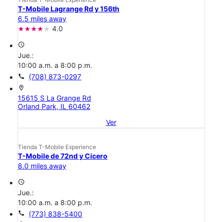
T-Mobile Lagrange Rd y 156th
6.5 miles away
4.0
access_time
Jue.:
10:00 a.m. a 8:00 p.m.
call
(708) 873-0297
location_on
15615 S La Grange Rd
Orland Park, IL 60462
Ver
Tienda T-Mobile Experience
T-Mobile de 72nd y Cicero
8.0 miles away
access_time
Jue.:
10:00 a.m. a 8:00 p.m.
call
(773) 838-5400