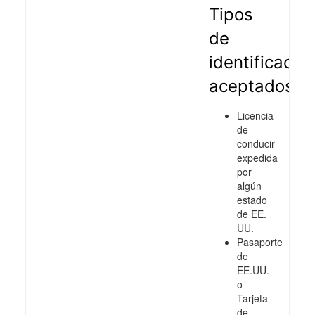
Tipos
de
identificació
aceptados
Licencia
de
conducir
expedida
por
algún
estado
de EE.
UU.
Pasaporte
de
EE.UU.
o
Tarjeta
de