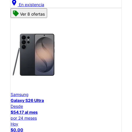
location_on
En existencia
Ver 8 ofertas
Samsung
Galaxy S26 Ultra
Desde
$54.17 al mes
por 24 meses
Hoy
$0.00