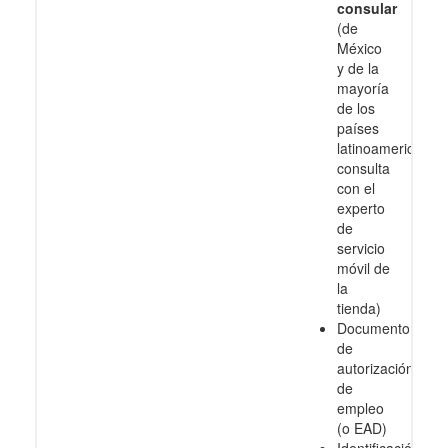
consular
(de
México
y de la
mayoría
de los
países
latinoamericanos
consulta
con el
experto
de
servicio
móvil de
la
tienda)
Documento
de
autorización
de
empleo
(o EAD)