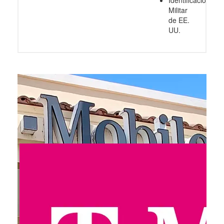
Identificación
Militar
de EE.
UU.