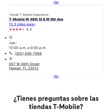
Ver
Tienda T-Mobile Experience
T-Mobile W 49th St & W 8th Ave
15.3 miles away
4.3
access_time
Jue.:
10:00 a.m. a 9:00 p.m.
call
(305) 698-7998
location_on
667 W 49th Street
Hialeah, FL 33012
Ver
¿Tienes preguntas sobre las
tiendas T-Mobile?