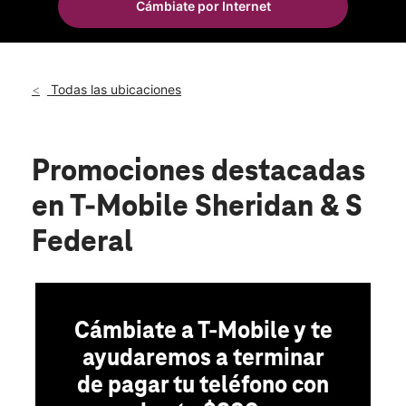
Cámbiate por Internet
Mié.:
10:00 a.m. a 8:00 p.m.
location_on
417 E Sheridan St Dania, FL 33004
Todas las ubicaciones
Promociones destacadas
en T-Mobile Sheridan & S
Federal
Cámbiate a T-Mobile y te
ayudaremos a terminar
de pagar tu teléfono con