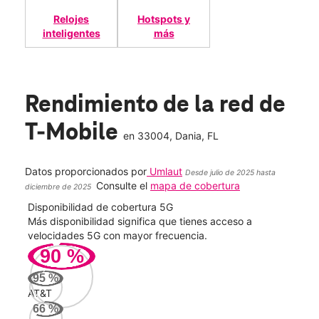
Relojes
Hotspots y
inteligentes
más
Rendimiento de la red de
T-Mobile
en
33004
, Dania, FL
Datos proporcionados por
Umlaut
Desde julio de 2025 hasta
Consulte el
mapa de cobertura
diciembre de 2025
Disponibilidad de cobertura 5G
Velo
ad
Más disponibilidad significa que tienes acceso a
Mayo
le.
velocidades 5G con mayor frecuencia.
vide
90
%
186
95
%
Mbp
AT&T
66
%