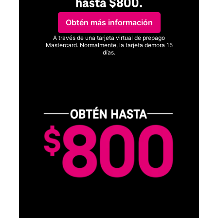
hasta $800.
Obtén más información
A través de una tarjeta virtual de prepago
Mastercard. Normalmente, la tarjeta demora 15
días.
Ver términos completos
SA
D
S
Obt
fun
O