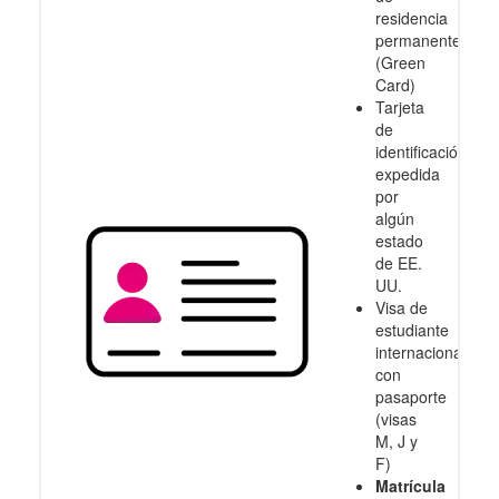
residencia
permanente
(Green
Card)
Tarjeta
de
identificación
expedida
por
algún
estado
de EE.
UU.
Visa de
estudiante
internacional
con
pasaporte
(visas
M, J y
F)
Matrícula