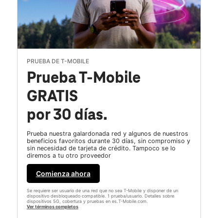
PRUEBA DE T-MOBILE
Prueba T-Mobile
GRATIS
por 30 días.
Prueba nuestra galardonada red y algunos de nuestros
beneficios favoritos durante 30 días, sin compromiso y
sin necesidad de tarjeta de crédito. Tampoco se lo
diremos a tu otro proveedor
Comienza ahora
Se requiere ser usuario de una red que no sea T-Mobile y disponer de un
dispositivo desbloqueado compatible. 1 prueba/usuario. Detalles sobre
dispositivos 5G, cobertura y pruebas en es.T-Mobile.com.
Ver términos completos