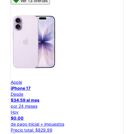
Ver 13 ofertas
Apple
iPhone 17
Desde
$34.59 al mes
por 24 meses
Hoy
$0.00
de pago inicial + impuestos
Precio total: $829.99