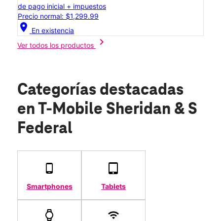
de pago inicial + impuestos
Precio normal: $1,299.99
location_on
En existencia
chevron_right
Ver todos los productos
Categorías destacadas
en T-Mobile Sheridan & S
Federal
Smartphones
Tablets