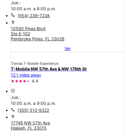
Jue.:
10:00 a.m. a 8:00 p.m.
call
(954) 239-7238
location_on
10590 Pines Blvd
Ste E-102
Pembroke Pines, FL 33026
Ver
Tienda T-Mobile Experience
T-Mobile NW 57th Ave & NW 176th St
12.1 miles away
4.4
access_time
Jue.:
10:00 a.m. a 9:00 p.m.
call
(305) 512-9322
location_on
17748 NW 57th Ave
Hialeah, FL 33015