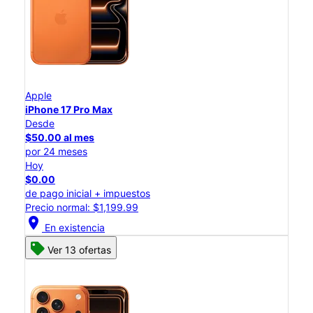
Apple
iPhone 17 Pro Max
Desde
$50.00 al mes
por 24 meses
Hoy
$0.00
de pago inicial + impuestos
Precio normal: $1,199.99
location_on
En existencia
Ver 13 ofertas