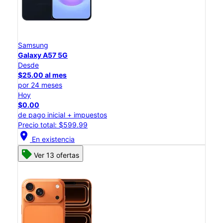
Samsung
Galaxy A57 5G
Desde
$25.00 al mes
por 24 meses
Hoy
$0.00
de pago inicial + impuestos
Precio total: $599.99
location_on
En existencia
Ver 13 ofertas