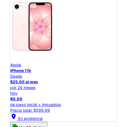
Apple
iPhone 17e
Desde
$25.00 al mes
por 24 meses
Hoy
$0.00
de pago inicial + impuestos
Precio total: $599.99
location_on
En existencia