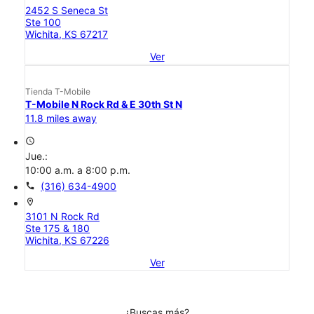
2452 S Seneca St
Ste 100
Wichita, KS 67217
Ver
Tienda T-Mobile
T-Mobile N Rock Rd & E 30th St N
11.8 miles away
access_time
Jue.:
10:00 a.m. a 8:00 p.m.
call
(316) 634-4900
location_on
3101 N Rock Rd
Ste 175 & 180
Wichita, KS 67226
Ver
¿Buscas más?