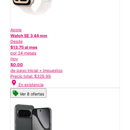
Apple
Watch SE 3 44 mm
Desde
$13.75 al mes
por 24 meses
Hoy
$0.00
de pago inicial + impuestos
Precio total: $329.99
location_on
En existencia
Ver 8 ofertas