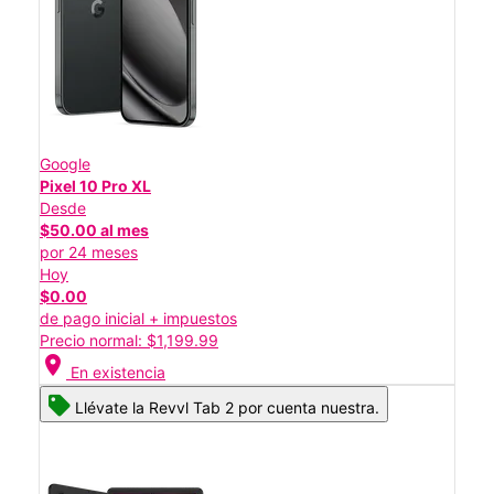
Google
Pixel 10 Pro XL
Desde
$50.00 al mes
por 24 meses
Hoy
$0.00
de pago inicial + impuestos
Precio normal: $1,199.99
location_on
En existencia
Llévate la Revvl Tab 2 por cuenta nuestra.