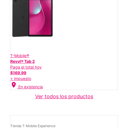
T-Mobile®
Revvl® Tab 2
Paga el total hoy
$169.99
+ impuesto
location_on
En existencia
Ver todos los productos
Tienda T-Mobile Experience