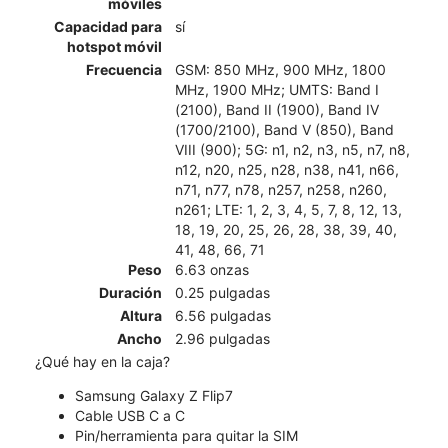
móviles
Capacidad para
sí
hotspot móvil
Frecuencia
GSM: 850 MHz, 900 MHz, 1800
MHz, 1900 MHz; UMTS: Band I
(2100), Band II (1900), Band IV
(1700/2100), Band V (850), Band
VIII (900); 5G: n1, n2, n3, n5, n7, n8,
n12, n20, n25, n28, n38, n41, n66,
n71, n77, n78, n257, n258, n260,
n261; LTE: 1, 2, 3, 4, 5, 7, 8, 12, 13,
18, 19, 20, 25, 26, 28, 38, 39, 40,
41, 48, 66, 71
Peso
6.63 onzas
Duración
0.25 pulgadas
Altura
6.56 pulgadas
Ancho
2.96 pulgadas
¿Qué hay en la caja?
Samsung Galaxy Z Flip7
Cable USB C a C
Pin/herramienta para quitar la SIM