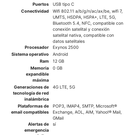
Puertos
USB tipo C
Conectividad
Wifi 802.11 a/b/g/n/ac/ax/be, wifi 7,
UMTS, HSDPA, HSPA+, LTE, 5G,
Bluetooth 5.4, NFC, compatible con
conexión satelital y conexión
satelital nativa, compatible con
datos satelitales
Procesador
Exynos 2500
Sistema operativo
Android
Ram
12 GB
Memoria
0 GB
expandible
máxima
Generaciones de
4G LTE, 5G
tecnología de red
inalámbrica
Plataformas de
POP3, IMAP4, SMTP, Microsoft®
email compatibles
Exchange, AOL, AIM, Yahoo!® Mail,
GMail
Alertas de
sí
emergencia