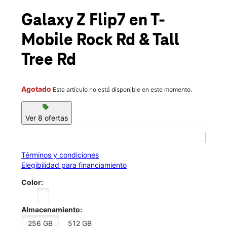
Mié.:
10:00 a.m. a 8:00 p.m.
location_on
Galaxy Z Flip7
en T-
2151 N Rock Rd Ste 300 Derby, KS 67037
Mobile
Rock Rd & Tall
Tree Rd
Agotado
Este artículo no está disponible en este momento.
sell
Ver 8 ofertas
Términos y condiciones
Elegibilidad para financiamiento
Color:
Almacenamiento:
256 GB
512 GB