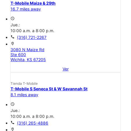
T-Mobile Maize & 29th
16.7 miles away
access_time
Jue.:
10:00 a.m. a 8:00 p.m.
call
(316) 721-2267
location_on
3080 N Maize Rd
Ste 600
Wichita, KS 67205
Ver
Tienda T-Mobile
T-Mobile S Seneca St & W Savannah St
8.1 miles away
access_time
Jue.:
10:00 a.m. a 8:00 p.m.
call
(316) 265-4886
location_on