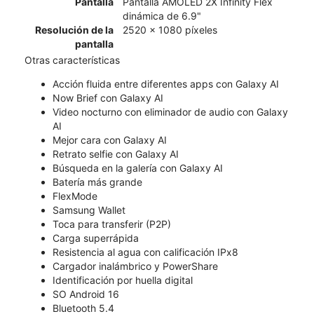
Pantalla
Pantalla AMOLED 2X Infinity Flex
dinámica de 6.9"
Resolución de la
2520 x 1080 píxeles
pantalla
Otras características
Acción fluida entre diferentes apps con Galaxy AI
Now Brief con Galaxy AI
Video nocturno con eliminador de audio con Galaxy
AI
Mejor cara con Galaxy AI
Retrato selfie con Galaxy AI
Búsqueda en la galería con Galaxy AI
Batería más grande
FlexMode
Samsung Wallet
Toca para transferir (P2P)
Carga superrápida
Resistencia al agua con calificación IPx8
Cargador inalámbrico y PowerShare
Identificación por huella digital
SO Android 16
Bluetooth 5.4