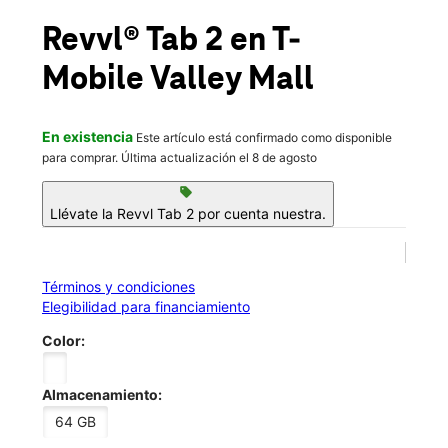
Vie.:
10:00 a.m. a 8:00 p.m.
location_on
Revvl® Tab 2
en T-
10965 Main St El Monte, CA 91731
Mobile
Valley Mall
En existencia
Este artículo está confirmado como disponible
para comprar. Última actualización el 8 de agosto
sell
Llévate la Revvl Tab 2 por cuenta nuestra.
Términos y condiciones
Elegibilidad para financiamiento
Color:
Almacenamiento:
64 GB