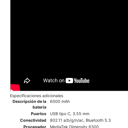
Especificaciones adicionales
Descripción de la
6000 mAh
batería
Puertos
USB tipo C, 3.55 mm
Conectividad
802.11 a/b/g/n/ac, Bluetooth 5.3
Procesador
MediaTek Dimensity 6300