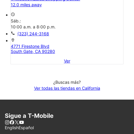
12.0 miles away
access_time
Sáb.:
10:00 a.m. a 8:00 p.m.
call
(323) 244-3168
location_on
4771 Firestone Blvd
South Gate, CA 90280
Ver
¿Buscas más?
Ver todas las tiendas en California