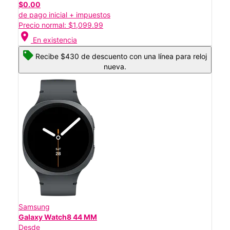
$0.00
de pago inicial + impuestos
Precio normal: $1,099.99
location_on
En existencia
Recibe $430 de descuento con una línea para reloj
nueva.
Samsung
Galaxy Watch8 44 MM
Desde