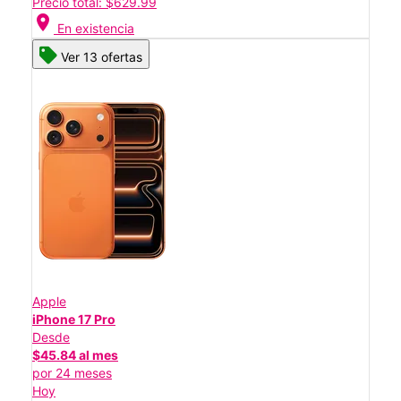
Precio total: $629.99
location_on
En existencia
Ver 13 ofertas
Apple
iPhone 17 Pro
Desde
$45.84 al mes
por 24 meses
Hoy