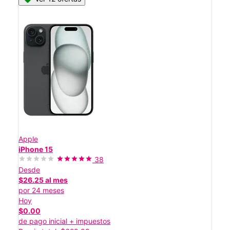
Apple
iPhone 15
38
Desde
$26.25 al mes
por 24 meses
Hoy
$0.00
de pago inicial + impuestos