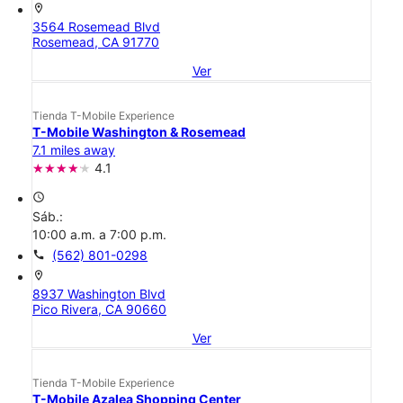
location_on
3564 Rosemead Blvd
Rosemead, CA 91770
Ver
Tienda T-Mobile Experience
T-Mobile Washington & Rosemead
7.1 miles away
4.1
access_time
Sáb.:
10:00 a.m. a 7:00 p.m.
call
(562) 801-0298
location_on
8937 Washington Blvd
Pico Rivera, CA 90660
Ver
Tienda T-Mobile Experience
T-Mobile Azalea Shopping Center