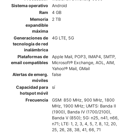
Sistema operativo
Android
Ram
4 GB
Memoria
2 TB
expandible
máxima
Generaciones de
4G LTE, 5G
tecnología de red
inalámbrica
Plataformas de
Apple Mail, POP3, IMAP4, SMTP,
email compatibles
Microsoft® Exchange, AOL, AIM,
Yahoo!® Mail, GMail
Alertas de emerg.
false
móviles
Capacidad para
sí
hotspot móvil
Frecuencia
GSM: 850 MHz, 900 MHz, 1800
MHz, 1900 MHz; UMTS: Banda II
(1900), Banda IV (1700/2100),
Banda V (850); 5G: n25, n41, n66,
n71; LTE: 1, 2, 3, 4, 5, 7, 8, 12, 20,
25, 26, 28, 38, 41, 66, 71