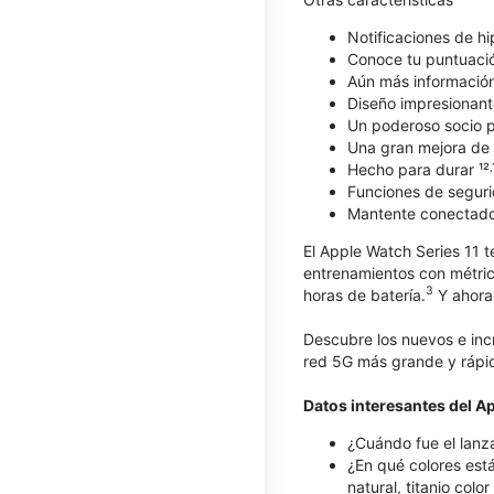
Notificaciones de hi
Conoce tu puntuaci
Aún más información 
Diseño impresionant
Un poderoso socio pa
Una gran mejora de l
Hecho para durar ¹²˒
Funciones de seguri
Mantente conectad
El Apple Watch Series 11 t
entrenamientos con métric
3
horas de batería.
Y ahora 
Descubre los nuevos e inc
red 5G más grande y rápid
Datos interesantes del A
¿Cuándo fue el lanz
¿En qué colores está
natural, titanio colo