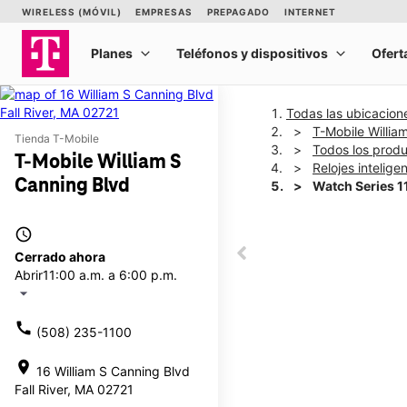
Todas las ubicacion
T-Mobile Willia
Tienda T-Mobile
Todos los prod
T-Mobile William S
Relojes intelige
Canning Blvd
Watch Series 
access_time
This carousel shows one la
Cerrado ahora
This carousel contains a c
Abrir
11:00 a.m. a 6:00 p.m.
arrow_drop_down
call
(508) 235-1100
location_on
16 William S Canning Blvd
Fall River, MA 02721