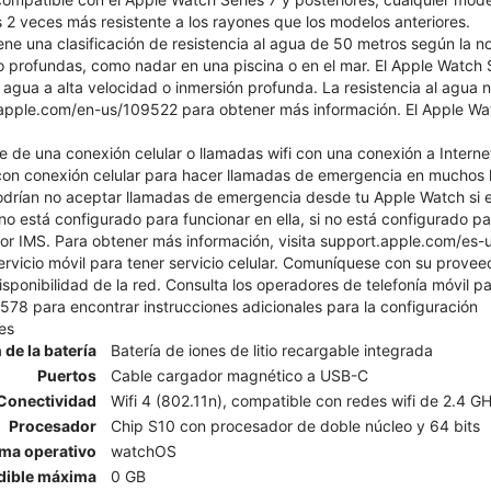
 2 veces más resistente a los rayones que los modelos anteriores.
ene una clasificación de resistencia al agua de 50 metros según la 
 profundas, como nadar en una piscina o en el mar. El Apple Watch S
 agua a alta velocidad o inmersión profunda. La resistencia al agua
apple.com/en-us/109522 para obtener más información. El Apple Watch
 de una conexión celular o llamadas wifi con una conexión a Intern
n conexión celular para hacer llamadas de emergencia en muchos lu
odrían no aceptar llamadas de emergencia desde tu Apple Watch si e
 no está configurado para funcionar en ella, si no está configurado par
r IMS. Para obtener más información, visita support.apple.com/es-
ervicio móvil para tener servicio celular. Comuníquese con su prove
isponibilidad de la red. Consulta los operadores de telefonía móvil pa
8 para encontrar instrucciones adicionales para la configuración
es
 de la batería
Batería de iones de litio recargable integrada
Puertos
Cable cargador magnético a USB-C
Conectividad
Wifi 4 (802.11n), compatible con redes wifi de 2.4 G
Procesador
Chip S10 con procesador de doble núcleo y 64 bits
ema operativo
watchOS
dible máxima
0 GB