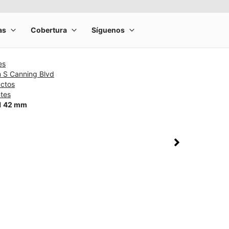
es
m S Canning Blvd
uctos
ntes
11 42 mm
rge product image at a time. Use the Previous and Next buttons to m
olumn of small thumbnails. Selecting a thumbnail will change the main 