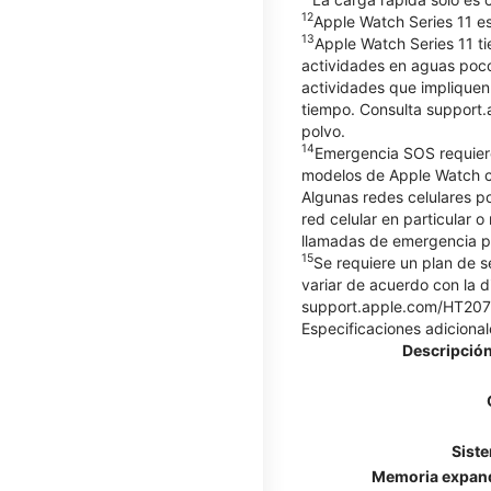
12
Apple Watch Series 11 es
13
Apple Watch Series 11 ti
actividades en aguas poco
actividades que impliquen
tiempo. Consulta support.
polvo.
14
Emergencia SOS requiere
modelos de Apple Watch co
Algunas redes celulares p
red celular en particular o
llamadas de emergencia po
15
Se requiere un plan de s
variar de acuerdo con la d
support.apple.com/HT20757
Especificaciones adicional
Descripción
Sist
Memoria expan