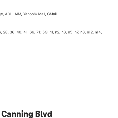
, AOL, AIM, Yahoo!® Mail, GMail
26, 28, 38, 40, 41, 66, 71; 5G: n1, n2, n3, n5, n7, n8, n12, n14,
 Canning Blvd