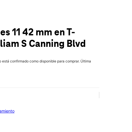
ies 11 42 mm
en T-
liam S Canning Blvd
lo está confirmado como disponible para comprar. Última
iamiento