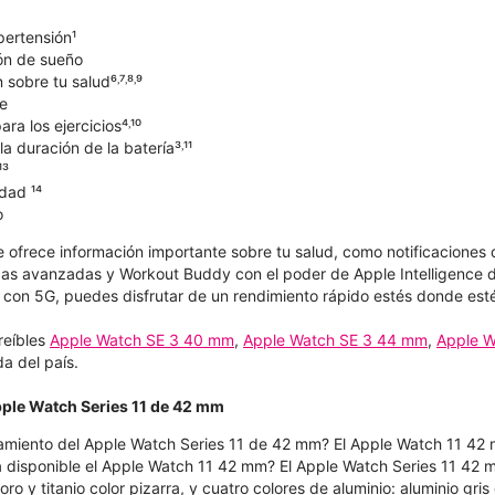
pertensión¹
ón de sueño
sobre tu salud⁶˒⁷˒⁸˒⁹
e
ra los ejercicios⁴˒¹⁰
a duración de la batería³˒¹¹
¹³
dad ¹⁴
o
e ofrece información importante sobre tu salud, como notificaciones 
as avanzadas y Workout Buddy con el poder de Apple Intelligence d
con 5G, puedes disfrutar de un rendimiento rápido estés donde est
reíbles
Apple Watch SE 3 40 mm
,
Apple Watch SE 3 44 mm
,
Apple W
a del país.
pple Watch Series 11 de 42 mm
amiento del Apple Watch Series 11 de 42 mm? El Apple Watch 11 42 
 disponible el Apple Watch 11 42 mm? El Apple Watch Series 11 42 mm 
r oro y titanio color pizarra, y cuatro colores de aluminio: aluminio gr