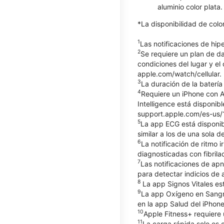
aluminio color plata
*La disponibilidad de col
1
Las notificaciones de hi
2
Se requiere un plan de d
condiciones del lugar y el
apple.com/watch/cellular.
3
La duración de la batería
4
Requiere un iPhone con Ap
Intelligence está disponib
support.apple.com/es-us/12
5
La app ECG está disponib
similar a los de una sola
6
La notificación de ritmo
diagnosticadas con fibrilac
7
Las notificaciones de apn
para detectar indicios d
8
La app Signos Vitales es
9
La app Oxígeno en Sangre
en la app Salud del iPhone
10
Apple Fitness+ requiere 
11
La carga rápida solo es 