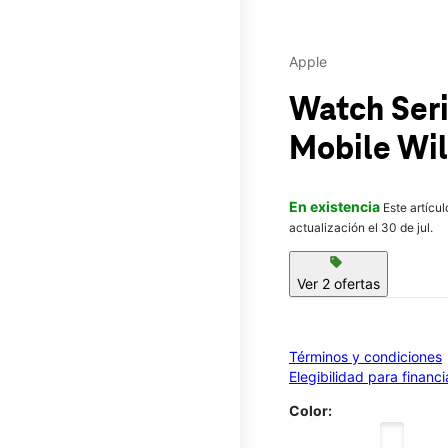
Apple
Watch Ser
Mobile
Wil
En existencia
Este artícu
actualización el 30 de jul.
sell
Ver 2 ofertas
Términos y condiciones
Elegibilidad para financ
Color: