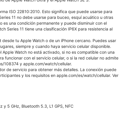
norma ISO 22810:2010. Esto significa que puede usarse para
eries 11 no debe usarse para buceo, esquí acuático u otras
 no es una condición permanente y puede disminuir con el
 Series 11 tiene una clasificación IP6X para resistencia al
et desde tu Apple Watch o de un iPhone cercano. Puedes usar
gares, siempre y cuando haya servicio celular disponible.
l Apple Watch no está activado, si no es compatible con una
a funcionar con el servicio celular, o si la red celular no admite
us/108374 y apple.com/watch/cellular.
edor de servicio para obtener más detalles. La conexión puede
rticipantes y los requisitos en apple.com/es/watch/cellular. Ver
Hz y 5 GHz, Bluetooth 5.3, L1 GPS, NFC