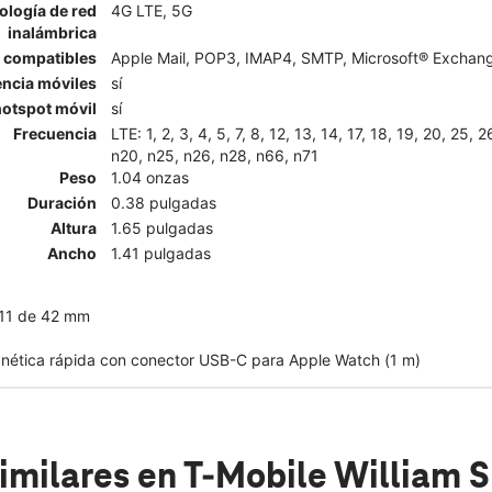
ología de red
4G LTE, 5G
inalámbrica
l compatibles
Apple Mail, POP3, IMAP4, SMTP, Microsoft® Exchange
encia móviles
sí
otspot móvil
sí
Frecuencia
LTE: 1, 2, 3, 4, 5, 7, 8, 12, 13, 14, 17, 18, 19, 20, 25, 
n20, n25, n26, n28, n66, n71
Peso
1.04 onzas
Duración
0.38 pulgadas
Altura
1.65 pulgadas
Ancho
1.41 pulgadas
 11 de 42 mm
nética rápida con conector USB-C para Apple Watch (1 m)
imilares
en T-Mobile William S