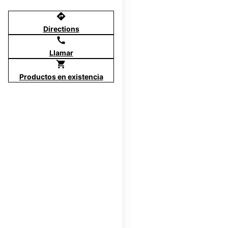
directions
Directions
call
Llamar
shopping_cart
Productos en existencia