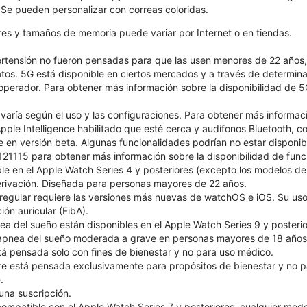
. Se pueden personalizar con correas coloridas.
ores y tamaños de memoria puede variar por Internet o en tiendas.
pertensión no fueron pensadas para que las usen menores de 22 años
atos. 5G está disponible en ciertos mercados y a través de determin
 operador. Para obtener más información sobre la disponibilidad de 5
 varía según el uso y las configuraciones. Para obtener más informac
ple Intelligence habilitado que esté cerca y audífonos Bluetooth, con
le en versión beta. Algunas funcionalidades podrían no estar disponib
1115 para obtener más información sobre la disponibilidad de funcio
le en el Apple Watch Series 4 y posteriores (excepto los modelos 
 derivación. Diseñada para personas mayores de 22 años.
 irregular requiere las versiones más nuevas de watchOS e iOS. Su 
ión auricular (FibA).
ea del sueño están disponibles en el Apple Watch Series 9 y posterio
e apnea del sueño moderada a grave en personas mayores de 18 años
tá pensada solo con fines de bienestar y no para uso médico.
 está pensada exclusivamente para propósitos de bienestar y no p
.
una suscripción.
compatible con el Apple Watch Series 7 y posteriores, cualquier mod