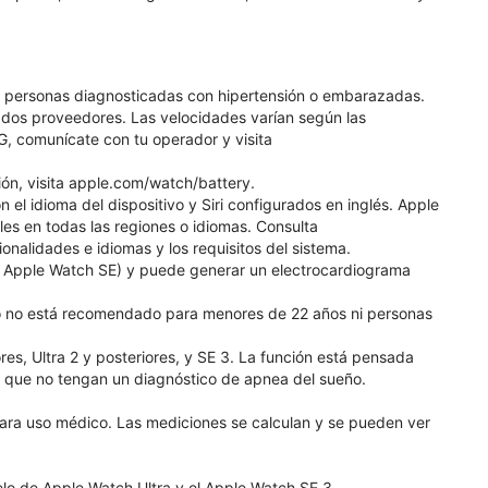
, personas diagnosticadas con hipertensión o embarazadas.
ados proveedores. Las velocidades varían según las
G, comunícate con tu operador y visita
ión, visita apple.com/watch/battery.
 el idioma del dispositivo y Siri configurados en inglés. Apple
les en todas las regiones o idiomas. Consulta
nalidades e idiomas y los requisitos del sistema.
de Apple Watch SE) y puede generar un electrocardiograma
uso no está recomendado para menores de 22 años ni personas
res, Ultra 2 y posteriores, y SE 3. La función está pensada
 que no tengan un diagnóstico de apnea del sueño.
ara uso médico. Las mediciones se calculan y se pueden ver
elo de Apple Watch Ultra y el Apple Watch SE 3.